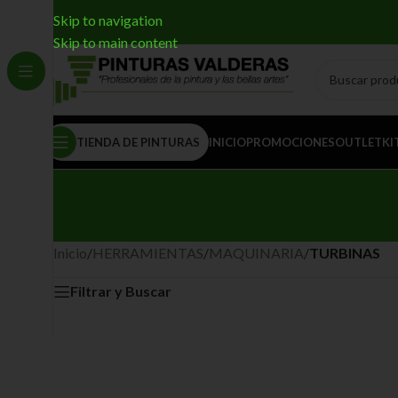
Skip to navigation
Skip to main content
TIENDA DE PINTURAS
INICIO
PROMOCIONES
OUTLET
KI
Inicio
/
HERRAMIENTAS
/
MAQUINARIA
/
TURBINAS
Filtrar y Buscar