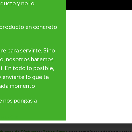
ducto y no lo
 producto en concreto
e para servirte. Sino
go, nosotros haremos
ti. En todo lo posible,
y enviarte lo que te
 cada momento
 nos pongas a
Haz Clic
ductos de Pinturas
y
Bellas Artes
para complacer a todos nuestros