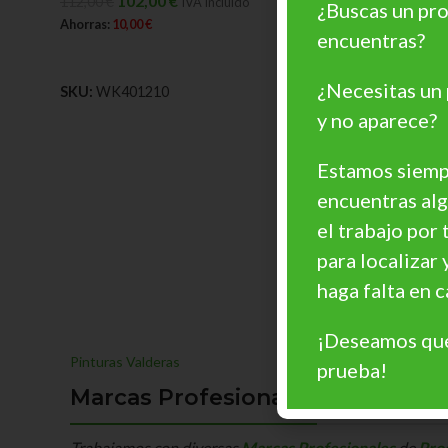
102,00
€
112,00
€
IVA Incluido
¿Buscas un pro
Ahorras:
10,00
€
encuentras?
AÑADIR AL CARRITO
¿Necesitas un
SKU:
WK401210
y no aparece?
Estamos siempr
encuentras al
el trabajo por 
para localizar 
haga falta en
¡Deseamos que
Pinturas Valderas
prueba!
Marcas Profesionales
Trabajamos con diversas
Marcas Profesionales
de
Pro