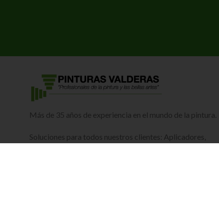
Más de 35 años de experiencia en el mundo de la pintura.
Soluciones para todos nuestros clientes: Aplicadores,
Profesionales y Particulares.
Calle Petróleo, 3, 28925 Alcorcón, Madrid
912 19 47 97
689 33 81 05
pinturasvalderas@pinturasvalderas.com