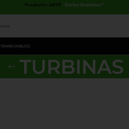
Productos JAFEP
-
Envíos Gratuitos *
TS
MARCAS
BLOG
TURBINAS