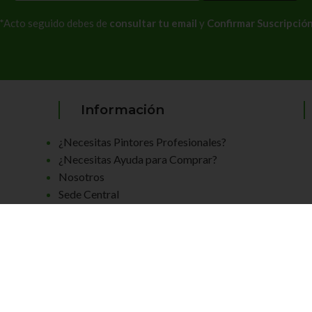
*Acto seguido debes de
consultar tu email
y
Confirmar Suscripció
Información
¿Necesitas Pintores Profesionales?
¿Necesitas Ayuda para Comprar?
Nosotros
Sede Central
Contactar
Envío y Devoluciones
Aviso Legal
Política de Privacidad
Términos y Condiciones
Política de Cookies