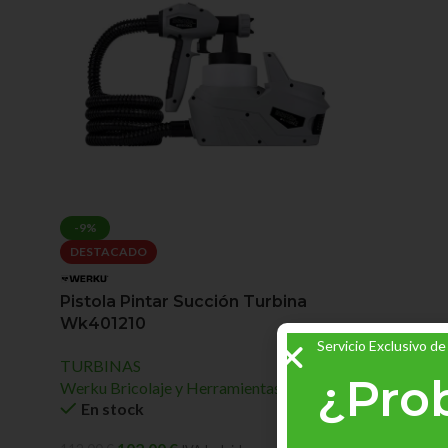
-9%
DESTACADO
Pistola Pintar Succión Turbina
Wk401210
Servicio Exclusivo de
TURBINAS
¿Pro
Werku Bricolaje y Herramientas
En stock