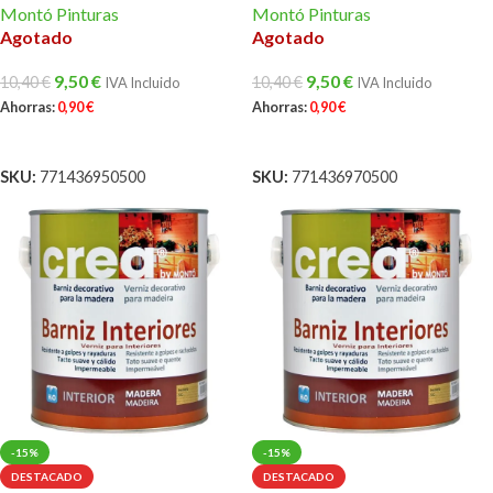
Montó Pinturas
Montó Pinturas
Agotado
Agotado
9,50
€
9,50
€
10,40
€
10,40
€
IVA Incluido
IVA Incluido
Ahorras:
0,90
€
Ahorras:
0,90
€
LEER MÁS
LEER MÁS
SKU:
771436950500
SKU:
771436970500
-15%
-15%
DESTACADO
DESTACADO