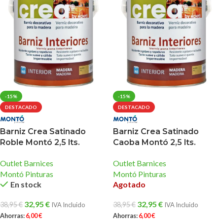
-15%
-15%
DESTACADO
DESTACADO
Barniz Crea Satinado
Barniz Crea Satinado
Roble Montó 2,5 lts.
Caoba Montó 2,5 lts.
Outlet Barnices
Outlet Barnices
Montó Pinturas
Montó Pinturas
En stock
Agotado
32,95
€
32,95
€
38,95
€
38,95
€
IVA Incluido
IVA Incluido
Ahorras:
6,00
€
Ahorras:
6,00
€