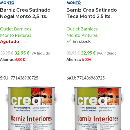
Barniz Crea Satinado
Barniz Crea Satinado
Nogal Montó 2,5 lts.
Teca Montó 2,5 lts.
Outlet Barnices
Outlet Barnices
Montó Pinturas
Montó Pinturas
Agotado
En stock
32,95
€
32,95
€
38,95
€
38,95
€
IVA Incluido
IVA Incluido
Ahorras:
6,00
€
Ahorras:
6,00
€
LEER MÁS
AÑADIR AL CARRITO
SKU:
771436930725
SKU:
771436960725