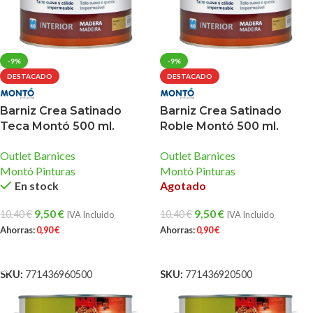
-9%
-9%
DESTACADO
DESTACADO
Barniz Crea Satinado
Barniz Crea Satinado
Teca Montó 500 ml.
Roble Montó 500 ml.
Outlet Barnices
Outlet Barnices
Montó Pinturas
Montó Pinturas
En stock
Agotado
9,50
€
9,50
€
10,40
€
10,40
€
IVA Incluido
IVA Incluido
Ahorras:
0,90
€
Ahorras:
0,90
€
AÑADIR AL CARRITO
LEER MÁS
SKU:
771436960500
SKU:
771436920500