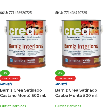
AÑADIR AL CARRITO
LEER MÁS
SKU:
771436920725
SKU:
771436970725
-9%
-9%
DESTACADO
DESTACADO
Barniz Crea Satinado
Barniz Crea Satinado
Castaño Montó 500 ml.
Caoba Montó 500 ml.
Outlet Barnices
Outlet Barnices