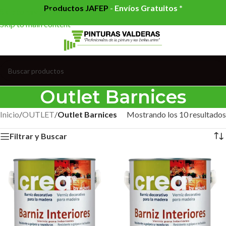
Productos JAFEP
-
Envíos Gratuitos *
Skip to navigation
Skip to main content
Outlet Barnices
Inicio
/
OUTLET
/
Outlet Barnices
Mostrando los 10 resultados
Filtrar y Buscar