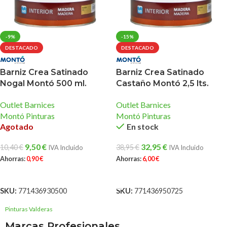
-9%
-15%
DESTACADO
DESTACADO
Barniz Crea Satinado
Barniz Crea Satinado
Nogal Montó 500 ml.
Castaño Montó 2,5 lts.
Outlet Barnices
Outlet Barnices
Montó Pinturas
Montó Pinturas
Agotado
En stock
9,50
€
32,95
€
10,40
€
38,95
€
IVA Incluido
IVA Incluido
Ahorras:
0,90
€
Ahorras:
6,00
€
LEER MÁS
AÑADIR AL CARRITO
SKU:
771436930500
SKU:
771436950725
Pinturas Valderas
Marcas Profesionales