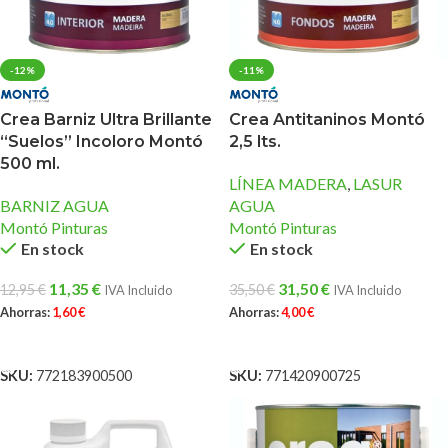
-12%
-11%
Crea Barniz Ultra Brillante
Crea Antitaninos Montó
“Suelos” Incoloro Montó
2,5 lts.
500 ml.
LÍNEA MADERA
,
LASUR
BARNIZ AGUA
AGUA
Montó Pinturas
Montó Pinturas
En stock
En stock
11,35
€
31,50
€
12,95
€
35,50
€
IVA Incluido
IVA Incluido
Ahorras:
1,60
€
Ahorras:
4,00
€
AÑADIR AL CARRITO
AÑADIR AL CARRITO
SKU:
772183900500
SKU:
771420900725