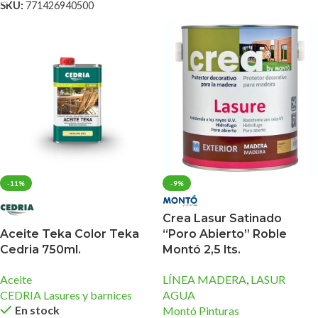
SKU:
771426940500
-11%
-9%
Crea Lasur Satinado
“Poro Abierto” Roble
Aceite Teka Color Teka
Montó 2,5 lts.
Cedria 750ml.
LÍNEA MADERA
,
LASUR
Aceite
AGUA
CEDRIA Lasures y barnices
En stock
Montó Pinturas