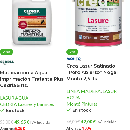
-10%
-9%
Crea Lasur Satinado
“Poro Abierto” Nogal
Matacarcoma Agua
Montó 2,5 lts.
Imprimación Tratante Plus
Cedria 5 lts.
LÍNEA MADERA
,
LASUR
AGUA
LASUR AGUA
Montó Pinturas
CEDRIA Lasures y barnices
En stock
En stock
42,00
€
49,65
€
46,00
€
55,00
€
IVA Incluido
IVA Incluido
Ahorras:
4,00
€
Ahorras:
5,35
€