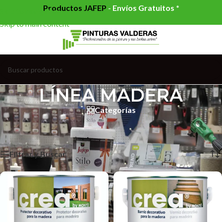
Productos JAFEP
-
Envíos Gratuitos *
Skip to navigation
Skip to main content
LÍNEA MADERA
Categorías
Inicio
/
PINTURAS
/
LÍNEA MADERA
Mostrando 1–12 de 54 resultados
Filtrar y Buscar