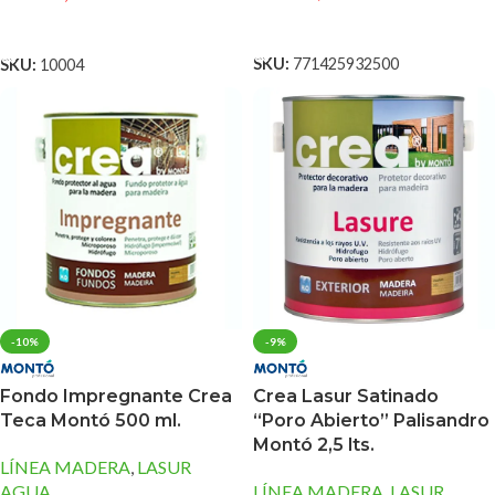
AÑADIR AL CARRITO
AÑADIR AL CARRITO
SKU:
771425932500
SKU:
10004
-10%
-9%
Fondo Impregnante Crea
Crea Lasur Satinado
Teca Montó 500 ml.
“Poro Abierto” Palisandro
Montó 2,5 lts.
LÍNEA MADERA
,
LASUR
AGUA
LÍNEA MADERA
,
LASUR