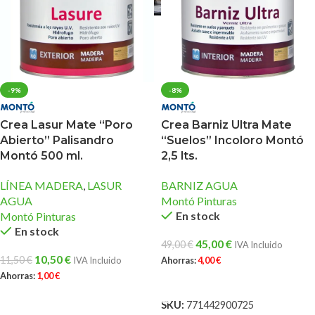
-9%
-8%
Crea Lasur Mate “Poro
Crea Barniz Ultra Mate
Abierto” Palisandro
“Suelos” Incoloro Montó
Montó 500 ml.
2,5 lts.
LÍNEA MADERA
,
LASUR
BARNIZ AGUA
AGUA
Montó Pinturas
En stock
Montó Pinturas
En stock
45,00
€
49,00
€
IVA Incluido
10,50
€
11,50
€
IVA Incluido
Ahorras:
4,00
€
Ahorras:
1,00
€
AÑADIR AL CARRITO
AÑADIR AL CARRITO
SKU:
771442900725