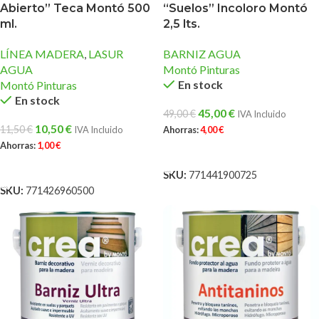
Abierto” Teca Montó 500
“Suelos” Incoloro Montó
ml.
2,5 lts.
LÍNEA MADERA
,
LASUR
BARNIZ AGUA
AGUA
Montó Pinturas
En stock
Montó Pinturas
En stock
45,00
€
49,00
€
IVA Incluido
10,50
€
11,50
€
IVA Incluido
Ahorras:
4,00
€
Ahorras:
1,00
€
AÑADIR AL CARRITO
AÑADIR AL CARRITO
SKU:
771441900725
SKU:
771426960500