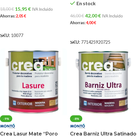
En stock
15,95
€
18,00
€
IVA Incluido
42,00
€
46,00
€
IVA Incluido
Ahorras:
2,05
€
Ahorras:
4,00
€
AÑADIR AL CARRITO
AÑADIR AL CARRITO
SKU:
10077
SKU:
771425920725
-9%
-8%
Crea Lasur Mate “Poro
Crea Barniz Ultra Satinado