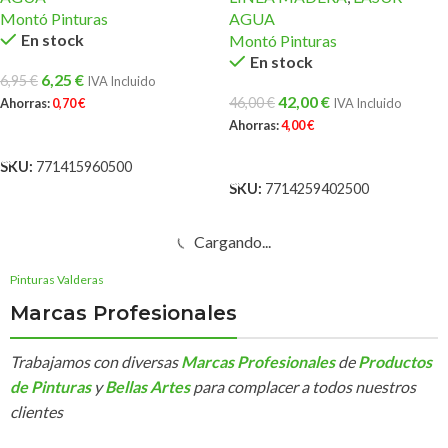
Montó Pinturas
AGUA
En stock
Montó Pinturas
En stock
6,25
€
6,95
€
IVA Incluido
42,00
€
46,00
€
Ahorras:
0,70
€
IVA Incluido
Ahorras:
4,00
€
AÑADIR AL CARRITO
AÑADIR AL CARRITO
SKU:
771415960500
SKU:
7714259402500
Cargando...
Pinturas Valderas
Marcas Profesionales
Trabajamos con diversas
Marcas Profesionales
de
Productos
de Pinturas
y
Bellas Artes
para complacer a todos nuestros
clientes