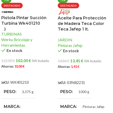
DESTACADO
DESTACADO
Pistola Pintar Succión
Aceite Para Protección
Turbina Wk401210
de Madera Teca Color
Teca Jafep 1 lt.
TURBINAS
Werku Bricolaje y
JARDIN
Herramientas
Pinturas Jafep
En stock
En stock
102,00
€
13,45
€
112,00
€
14,86
€
IVA Incluido
IVA Incluido
Ahorras:
10,00
€
Ahorras:
1,41
€
AÑADIR AL CARRITO
AÑADIR AL CARRITO
SKU:
WK401210
SKU:
039682231
PESO
PESO
3,375 g
1000 g
MARCA
MARCA
Pinturas Jafep