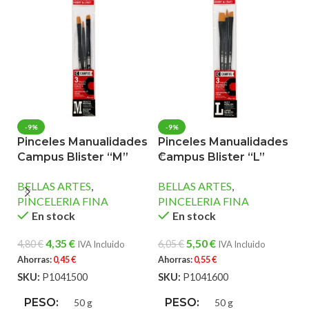
-9%
-9%
Pinceles Manualidades
Pinceles Manualidades
P
Campus Blister “M”
Campus Blister “L”
C
BELLAS ARTES
,
BELLAS ARTES
,
B
PINCELERIA FINA
PINCELERIA FINA
P
En stock
En stock
4,35
€
5,50
€
4,80
€
6,05
€
3,
IVA Incluido
IVA Incluido
Ahorras:
0,45
€
Ahorras:
0,55
€
Ah
SKU:
P1041500
SKU:
P1041600
S
PESO
PESO
50 g
50 g