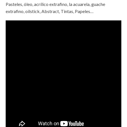
Pasteles, óleo, acrílico extrafino, la acuarela, guache
extrafino, oilstick, Abstract, Tintas, Papeles…