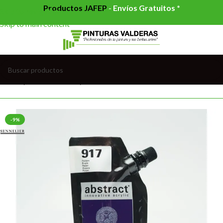
Productos JAFEP
-
Envíos Gratuitos *
Skip to navigation
Skip to main content
Inicio
/
BELLAS ARTES
/
ACRÍLICOS
-9%