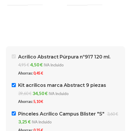
Acrílico Abstract Púrpura nº917 120 ml.
4,50
€
4,95
€
IVA Incluido
Ahorras:
0,45
€
Kit acrílicos marca Abstract 9 piezas
34,50
€
39,60
€
IVA Incluido
Ahorras:
5,10
€
Pinceles Acrílico Campus Blister "S"
3,60
€
3,25
€
IVA Incluido
Ahorras:
0,35
€