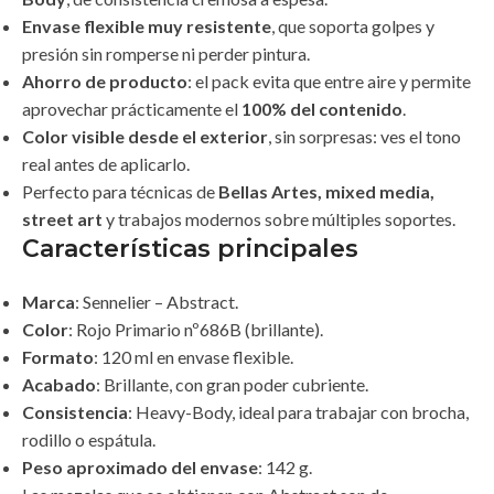
Envase flexible muy resistente
, que soporta golpes y
presión sin romperse ni perder pintura.
Ahorro de producto
: el pack evita que entre aire y permite
aprovechar prácticamente el
100% del contenido
.
Color visible desde el exterior
, sin sorpresas: ves el tono
real antes de aplicarlo.
Perfecto para técnicas de
Bellas Artes, mixed media,
street art
y trabajos modernos sobre múltiples soportes.
Características principales
Marca
: Sennelier – Abstract.
Color
: Rojo Primario nº686B (brillante).
Formato
: 120 ml en envase flexible.
Acabado
: Brillante, con gran poder cubriente.
Consistencia
: Heavy-Body, ideal para trabajar con brocha,
rodillo o espátula.
Peso aproximado del envase
: 142 g.