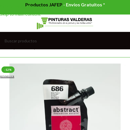
Productos JAFEP
-
Envíos Gratuitos *
Skip to navigation
Skip to main content
Inicio
/
OUTLET
/
Outlet Bellas Artes
-12%