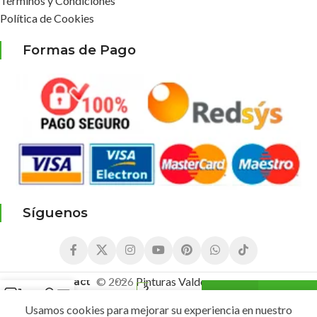
Términos y Condiciones
Política de Cookies
Formas de Pago
Síguenos
4,95
€
Acrílico
4,35
€
¡Compra este product
Brillante
IVA
© 2026
Pinturas Valderas
Abstract
2
Incluido
Rojo
disponibles
Primario
Usamos cookies para mejorar su experiencia en nuestro
Tienda
Carrito
Mi cuenta
Menú