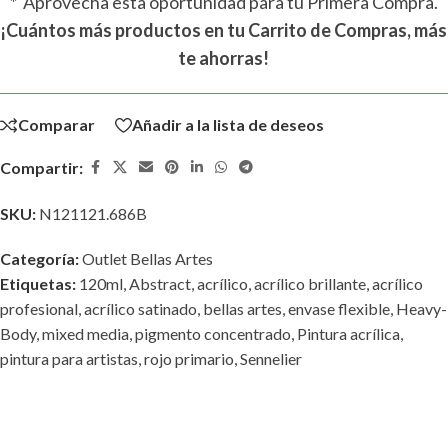
* Aprovecha esta oportunidad para tu Primera Compra.
¡Cuántos más productos en tu Carrito de Compras, más
te ahorras!
Comparar
Añadir a la lista de deseos
Compartir:
SKU:
N121121.686B
Categoría:
Outlet Bellas Artes
Etiquetas:
120ml
,
Abstract
,
acrílico
,
acrílico brillante
,
acrílico
profesional
,
acrílico satinado
,
bellas artes
,
envase flexible
,
Heavy-
Body
,
mixed media
,
pigmento concentrado
,
Pintura acrílica
,
pintura para artistas
,
rojo primario
,
Sennelier