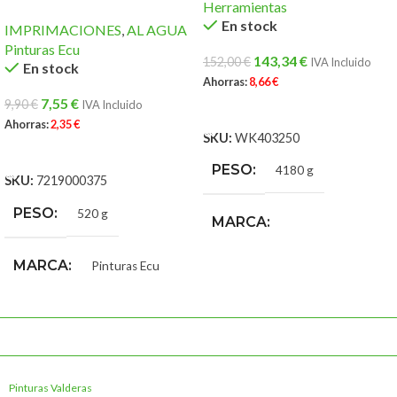
Herramientas
En stock
IMPRIMACIONES
,
AL AGUA
Pinturas Ecu
143,34
€
152,00
€
IVA Incluido
En stock
Ahorras:
8,66
€
7,55
€
9,90
€
IVA Incluido
AÑADIR AL CARRITO
Ahorras:
2,35
€
SKU:
WK403250
AÑADIR AL CARRITO
PESO
4180 g
SKU:
7219000375
PESO
520 g
MARCA
MARCA
Pinturas Ecu
Werku Bricolaje y
Herramientas
Pinturas Valderas