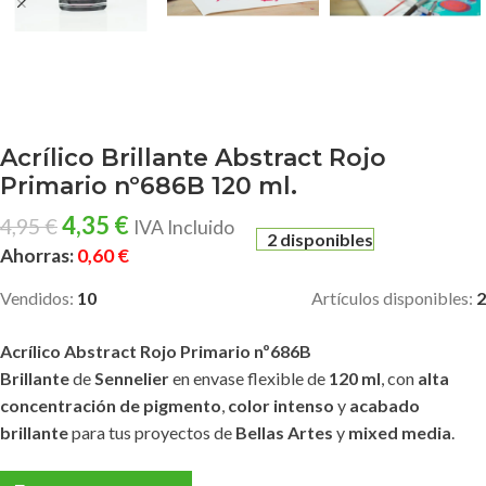
Acrílico Brillante Abstract Rojo
Primario nº686B 120 ml.
4,35
€
4,95
€
IVA Incluido
2 disponibles
Ahorras:
0,60
€
Vendidos:
10
Artículos disponibles:
2
Acrílico Abstract Rojo Primario nº686B
Brillante
de
Sennelier
en envase flexible de
120 ml
, con
alta
concentración de pigmento
,
color intenso
y
acabado
brillante
para tus proyectos de
Bellas Artes
y
mixed media
.