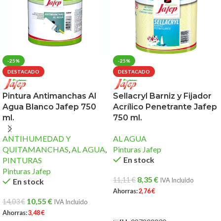
-25%
-25%
DESTACADO
DESTACADO
Pintura Antimanchas Al
Sellacryl Barniz y Fijador
Agua Blanco Jafep 750
Acrílico Penetrante Jafep
ml.
750 ml.
ANTIHUMEDAD Y
AL AGUA
QUITAMANCHAS
,
AL AGUA
,
Pinturas Jafep
En stock
PINTURAS
Pinturas Jafep
8,35
€
11,11
€
IVA Incluido
En stock
Ahorras:
2,76
€
10,55
€
14,03
€
IVA Incluido
AÑADIR AL CARRITO
Ahorras:
3,48
€