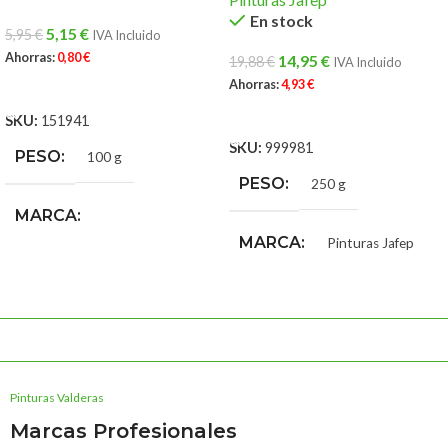
En stock
5,15
€
5,95
€
IVA Incluido
Ahorras:
0,80
€
14,95
€
19,88
€
IVA Incluido
Ahorras:
4,93
€
AÑADIR AL CARRITO
AÑADIR AL CARRITO
SKU:
151941
SKU:
999981
PESO
100 g
PESO
250 g
MARCA
MARCA
Pinturas Jafep
Pinturas La Pajarita
Pinturas Valderas
Marcas Profesionales