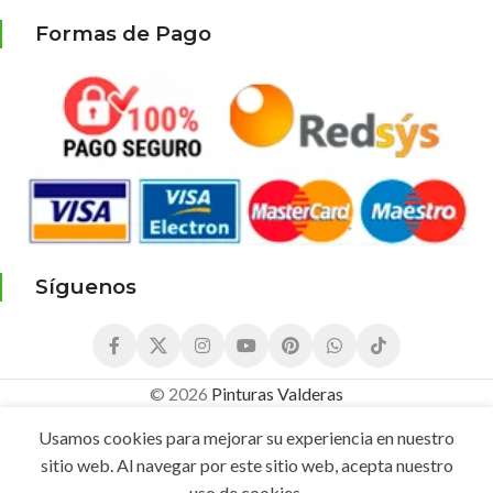
Formas de Pago
Síguenos
© 2026
Pinturas Valderas
1,30
€
1,15
€
¡Compra este producto Ahora y G
Usamos cookies para mejorar su experiencia en nuestro
Cortador
IVA
sitio web. Al navegar por este sitio web, acepta nuestro
Plástico
AÑADIR AL CAR
Incluido
Brico de
uso de cookies.