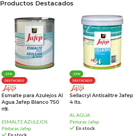
Productos Destacados
-25%
-25%
DESTACADO
DESTACADO
Esmalte para Azulejos Al
Sellacryl Antisalitre Jafep
Agua Jafep Blanco 750
4 lts.
ml.
AL AGUA
ESMALTE AZULEJOS
Pinturas Jafep
En stock
Pinturas Jafep
En stock