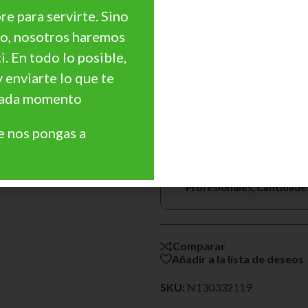
e para servirte. Sino
go, nosotros haremos
ti. En todo lo posible,
y enviarte lo que te
 cada momento
¿Necesitas Asesoramie
 nos pongas a
¿Quieres personalizar
precio?
Precios Especiales par
Haz Clic
Profesionales, Cantidades, 
Comparar
Añadir a la lista de deseos
SKU:
N130332119