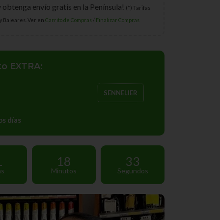
y obtenga envío gratis en la Península!
(*) Tarifas
y Baleares. Ver en
Carrito de Compras
/
Finalizar Compras
to EXTRA:
SENNELIER
s días
1
18
31
as
Minutos
Segundos