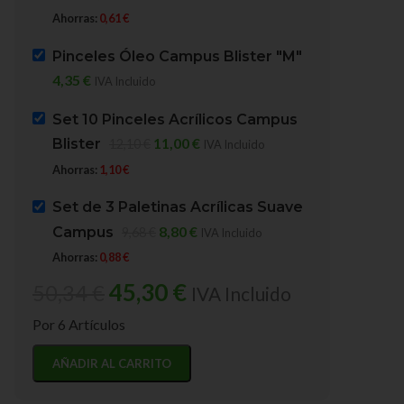
DESTACADO
Ahorras:
0,61
€
Set de 3 Paletinas Acr
Óleo Rive Blanco Zinc nº119
Suave Campus
200 ml.
Pinceles Óleo Campus Blister "M"
4,35
€
IVA Incluido
PINCELERIA FINA
ÓLEOS
En stock
Sennelier Materiales Bellas Artes
Set 10 Pinceles Acrílicos Campus
En stock
8,80
€
9,68
€
IVA Incluido
11,00
€
Blister
12,10
€
IVA Incluido
Ahorras:
0,88
€
9,70
€
11,50
€
IVA Incluido
Ahorras:
1,10
€
SKU:
P10535
Ahorras:
1,80
€
Set de 3 Paletinas Acrílicas Suave
SKU:
N130332119
PESO
50 g
8,80
€
Campus
9,68
€
IVA Incluido
PESO
230 g
Ahorras:
0,88
€
45,30
€
50,34
€
IVA Incluido
MARCA
Por 6 Artículos
Sennelier Materiales Bellas
Artes
AÑADIR AL CARRITO