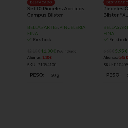
DESTACADO
DESTACAD
Set 10 Pinceles Acrílicos
Pinceles 
Campus Blister
Blister “X
BELLAS ARTES
,
PINCELERIA
BELLAS AR
FINA
FINA
En stock
En stock
11,00
€
5,95
€
12,10
€
6,60
€
IVA Incluido
Ahorras:
1,10
€
Ahorras:
0,65
€
SKU:
P1054100
SKU:
P10409
PESO
PESO
50 g