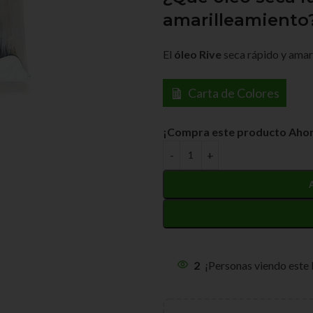
amarilleamiento
El
óleo Rive
seca rápido y amari
Carta de Colores
¡Compra este producto Ahor
2
¡Personas viendo este