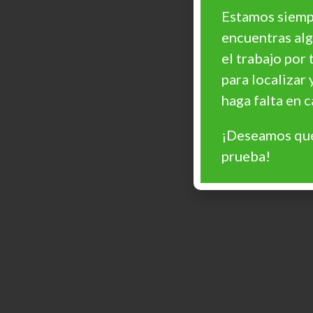
Estamos siempr
encuentras al
el trabajo por 
para localizar 
haga falta en
¡Deseamos que
prueba!