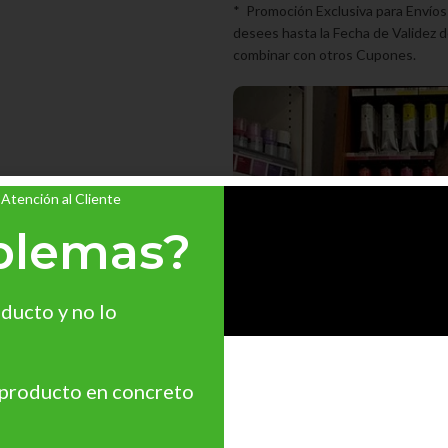
* Promoción Exclusiva para Envíos
desees hasta la Fecha de Validez d
combinar con otros Cupones.
 Atención al Cliente
blemas?
ducto y no lo
 producto en concreto