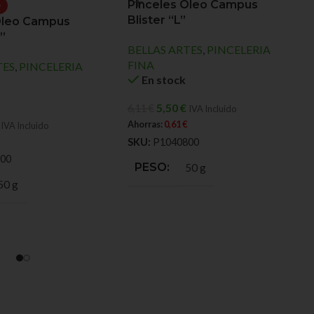
Pinceles Óleo Campus
O
Blister “L”
Óleo Campus
L”
BELLAS ARTES
,
PINCELERIA
FINA
TES
,
PINCELERIA
En stock
5,50
€
6,11
€
IVA Incluido
Ahorras:
0,61
€
IVA Incluido
SKU:
P1040800
00
PESO
50 g
50 g