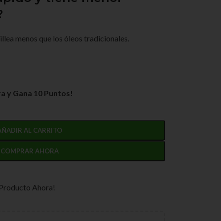
?
llea menos que los óleos tradicionales.
a y Gana 10 Puntos!
AÑADIR AL CARRITO
COMPRAR AHORA
 Producto Ahora!