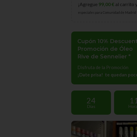
¡Agregue
99,00
€
al carrito 
especiales para Comunidad de Madrid 
Cupón 10% Descuen
Promoción de Óleo
Rive de Sennelier *
Disfruta de la Promoción
¡Date prisa! te quedan poco
24
1
Días
Hor