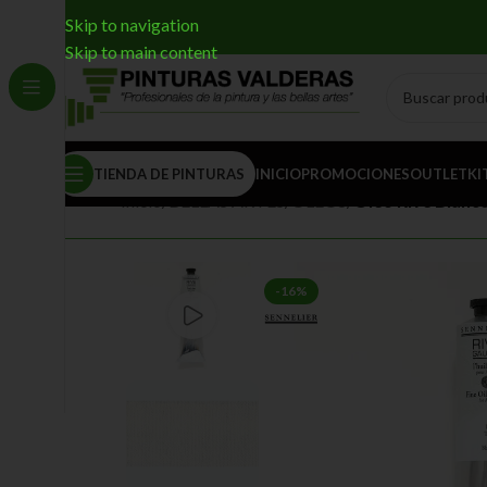
Skip to navigation
Skip to main content
TIENDA DE PINTURAS
INICIO
PROMOCIONES
OUTLET
KI
Inicio
/
BELLAS ARTES
/
ÓLEOS
/
Óleo Rive Blanco
-16%