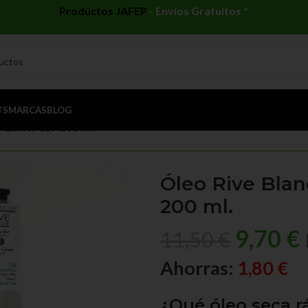
Productos JAFEP
-
Envíos Gratuitos *
TS
MARCAS
BLOG
 Zinc nº119 200 ml.
Óleo Rive Blan
200 ml.
9,70
€
11,50
€
Ahorras:
1,80
€
¿Qué óleo seca r