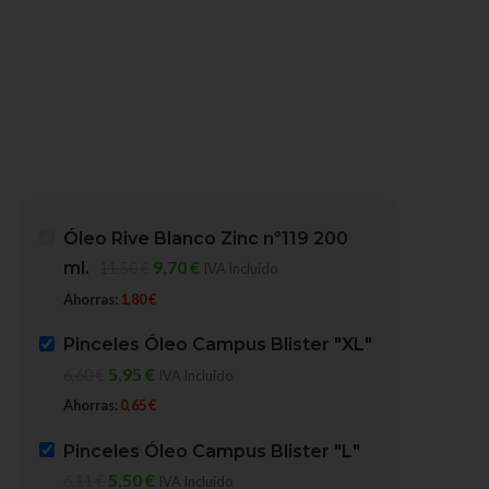
Óleo Rive Blanco Zinc nº119 200
9,70
€
ml.
11,50
€
IVA Incluido
Ahorras:
1,80
€
Pinceles Óleo Campus Blister "XL"
5,95
€
6,60
€
IVA Incluido
Ahorras:
0,65
€
Pinceles Óleo Campus Blister "L"
-16%
-9%
5,50
€
6,11
€
IVA Incluido