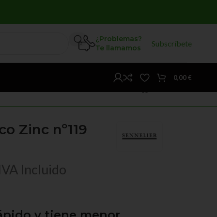
¿Problemas?
Subscríbete
Te llamamos
0,00
€
co Zinc nº119
IVA Incluido
ápido y tiene menor