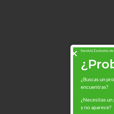
Servicio Exclusivo de
¿Pro
¿Buscas un pro
encuentras?
¿Necesitas un
y no aparece?