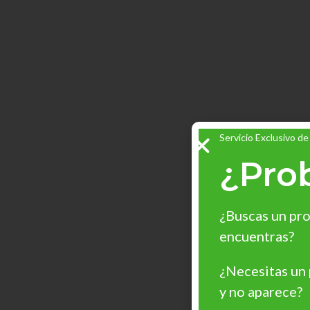
Servicio Exclusivo de
¿Pro
¿Buscas un pro
encuentras?
¿Necesitas un
y no aparece?