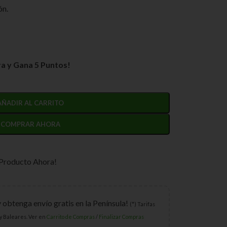
ón.
a y Gana 5 Puntos!
AÑADIR AL CARRITO
COMPRAR AHORA
 Producto Ahora!
y obtenga envío gratis en la Península!
(*) Tarifas
y Baleares. Ver en
Carrito de Compras
/
Finalizar Compras