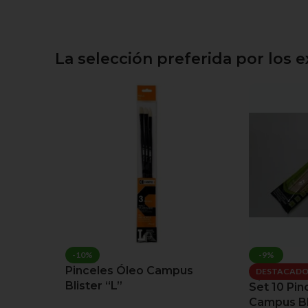
La selección preferida por los 
-10%
-9%
Pinceles Óleo Campus
DESTACAD
Blister “L”
Set 10 Pin
Campus Bl