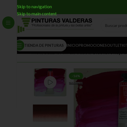
Skip to navigation
Skip to main content
TIENDA DE PINTURAS
INICIO
PROMOCIONES
OUTLET
KI
Inicio
/
BELLAS ARTES
/
ÓLEOS
/
Óleo Rive Rojo I
-16%