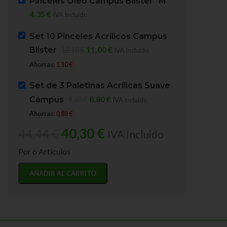
Pinceles Óleo Campus Blister "M"
4,35
€
IVA Incluido
BELLAS ARTES
,
PINCELE
BELLAS ARTES
,
ÓLEOS
FINA
Sennelier Materiales Bellas Artes
Set 10 Pinceles Acrílicos Campus
En stock
En stock
11,00
€
Blister
12,10
€
IVA Incluido
5,95
€
6,60
€
IVA Incluido
4,70
€
5,60
€
IVA Incluido
Ahorras:
1,10
€
Ahorras:
0,65
€
Ahorras:
0,90
€
SKU:
P1040900
Set de 3 Paletinas Acrílicas Suave
SKU:
N130312.629
8,80
€
Campus
9,68
€
IVA Incluido
PESO
50 g
PESO
50 g
Ahorras:
0,88
€
40,30
€
44,44
€
IVA Incluido
MARCA
Por 6 Artículos
Sennelier Materiales Bellas
Artes
AÑADIR AL CARRITO