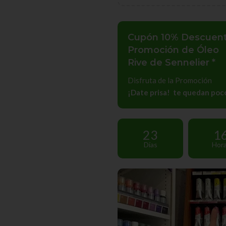
Cupón 10% Descuen
Promoción de Óleo
Rive de Sennelier *
Disfruta de la Promoción
¡Date prisa! te quedan poco
23
1
Días
Hor