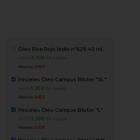
Óleo Rive Rojo Indio nº629 40 ml.
4,70
€
5,60
€
IVA Incluido
Ahorras:
0,90
€
Pinceles Óleo Campus Blister "XL"
5,95
€
6,60
€
IVA Incluido
Ahorras:
0,65
€
Pinceles Óleo Campus Blister "L"
-16%
-10%
5,50
€
6,11
€
IVA Incluido
DESTACADO
Ahorras:
0,61
€
Pinceles Óleo Campu
Óleo Rive Rojo Indio nº629
Blister “XL”
40 ml.