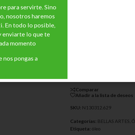
e para servirte. Sino
go, nosotros haremos
ti. En todo lo posible,
¿Necesitas Asesoramie
y enviarte lo que te
¿Quieres personalizar
 cada momento
precio?
Precios Especiales par
 nos pongas a
Profesionales, Cantidades, 
Haz Clic
Comparar
Añadir a la lista de deseos
SKU:
N130312.629
Categorías:
BELLAS ARTES
,
Ó
Etiqueta:
óleo