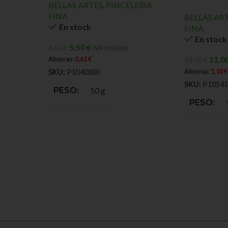
BELLAS ARTES
,
PINCELERIA
FINA
BELLAS AR
En stock
FINA
En stock
5,50
€
6,11
€
IVA Incluido
11,0
Ahorras:
0,61
€
12,10
€
Ahorras:
1,10
€
SKU:
P1040800
SKU:
P10541
PESO
50 g
PESO