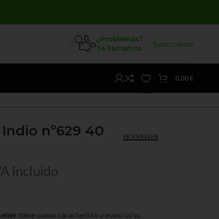
¿Problemas?
Subscríbete
Te llamamos
0,00
€
 Indio nº629 40
VA Incluido
elier
tiene como
característica esencial su