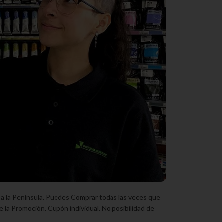
 a la Península. Puedes Comprar todas las veces que
e la Promoción. Cupón individual. No posibilidad de