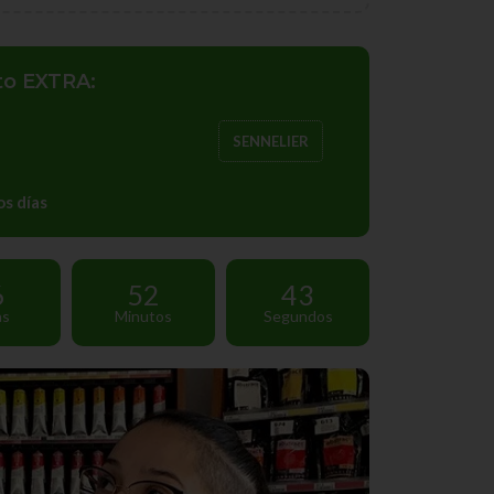
to EXTRA:
SENNELIER
s días
6
52
41
as
Minutos
Segundos