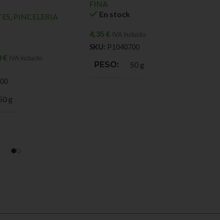
FINA
En stock
TES
,
PINCELERIA
4,35
€
IVA Incluido
SKU:
P1040700
0
€
IVA Incluido
PESO
50 g
00
50 g