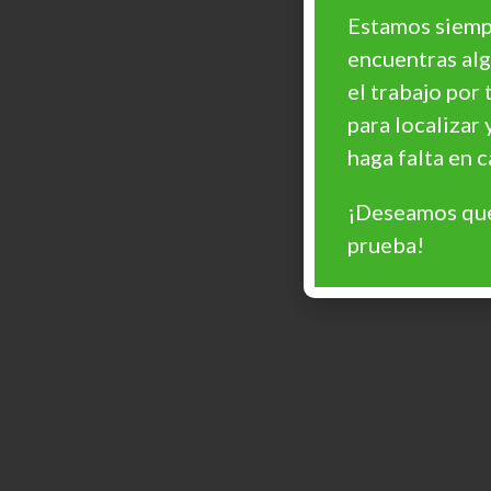
Estamos siempr
encuentras al
el trabajo por 
para localizar 
haga falta en
¡Deseamos que
prueba!