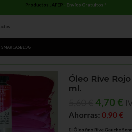
Productos JAFEP
-
Envíos Gratuitos *
TS
MARCAS
BLOG
ndio nº629 40 ml.
Óleo Rive Rojo
ml.
4,70
€
5,60
€
I
Ahorras:
0,90
€
El
Óleo fino Rive Gauche Senn