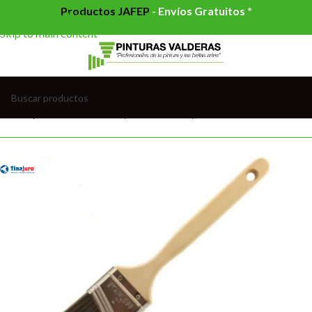
Productos JAFEP
-
Envíos Gratuitos *
Skip to navigation
Skip to main content
Inicio
/
HERRAMIENTAS
/
PINCELERIA
/
PALETINAS