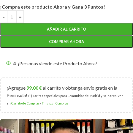
¡Compra este producto Ahora y Gana 3 Puntos!
AÑADIR AL CARRITO
COMPRAR AHORA
4
¡Personas viendo este Producto Ahora!
¡Agregue
99,00
€
al carrito y obtenga envío gratis en la
Península!
(*) Tarifas especiales para Comunidad de Madrid y Baleares. Ver
en
Carrito de Compras
/
Finalizar Compras