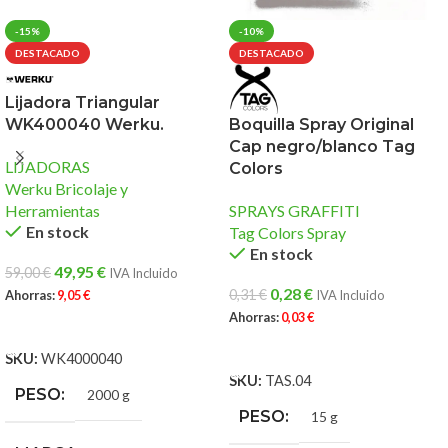
-15%
-10%
DESTACADO
DESTACADO
Lijadora Triangular
WK400040 Werku.
Boquilla Spray Original
Cap negro/blanco Tag
LIJADORAS
Colors
Werku Bricolaje y
Herramientas
SPRAYS GRAFFITI
En stock
Tag Colors Spray
En stock
49,95
€
59,00
€
IVA Incluido
0,28
€
0,31
€
Ahorras:
9,05
€
IVA Incluido
Ahorras:
0,03
€
AÑADIR AL CARRITO
AÑADIR AL CARRITO
SKU:
WK4000040
SKU:
TAS.04
PESO
2000 g
PESO
15 g