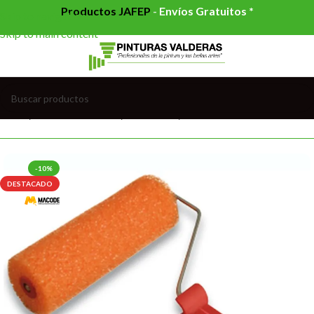
Productos JAFEP
-
Envíos Gratuitos *
Skip to navigation
Skip to main content
Inicio
/
HERRAMIENTAS
/
RODILLOS
/
RODILLOS COMPLETOS
-10%
DESTACADO