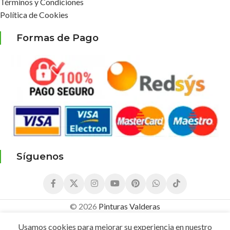
Términos y Condiciones
Política de Cookies
Formas de Pago
Síguenos
© 2026
Pinturas Valderas
8,05
€
Rodillo
¡Compra este producto Ahora y G
7,25
€
Espuma
Usamos cookies para mejorar su experiencia en nuestro
Puntos!