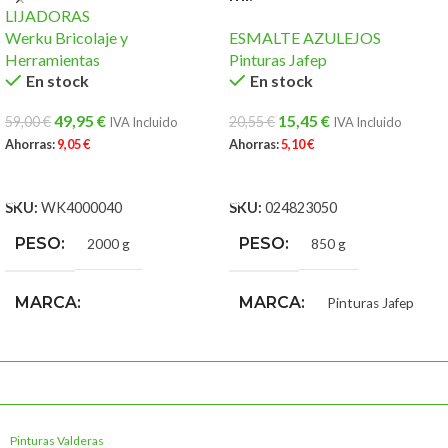
LIJADORAS
Werku Bricolaje y
ESMALTE AZULEJOS
Herramientas
Pinturas Jafep
En stock
En stock
49,95
€
15,45
€
59,00
€
20,55
€
IVA Incluido
IVA Incluido
Ahorras:
9,05
€
Ahorras:
5,10
€
AÑADIR AL CARRITO
AÑADIR AL CARRITO
SKU:
WK4000040
SKU:
024823050
PESO
PESO
2000 g
850 g
MARCA
MARCA
Pinturas Jafep
Werku Bricolaje y
Herramientas
Pinturas Valderas