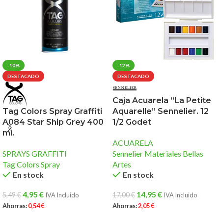
-10%
-12%
DESTACADO
DESTACADO
Caja Acuarela “La Petite
Aquarelle” Sennelier. 12
Tag Colors Spray Graffiti
1/2 Godet
A084 Star Ship Grey 400
ml.
ACUARELA
Sennelier Materiales Bellas
SPRAYS GRAFFITI
Artes
Tag Colors Spray
En stock
En stock
14,95
€
4,95
€
17,00
€
5,49
€
IVA Incluido
IVA Incluido
Ahorras:
2,05
€
Ahorras:
0,54
€
AÑADIR AL CARRITO
AÑADIR AL CARRITO