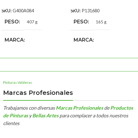
SKU:
P131680
SKU:
G400A084
PESO
PESO
165 g
407 g
MARCA
MARCA
Sennelier Materiales Bellas
Tag Colors Spray
Artes
Pinturas Valderas
Marcas Profesionales
Trabajamos con diversas
Marcas Profesionales
de
Productos
de Pinturas
y
Bellas Artes
para complacer a todos nuestros
clientes