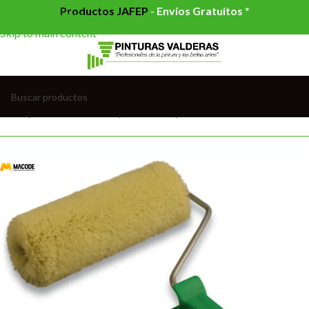
Productos JAFEP
-
Envíos Gratuitos *
Skip to navigation
Skip to main content
Inicio
/
HERRAMIENTAS
/
RODILLOS
/
RODILLOS COMPLETOS