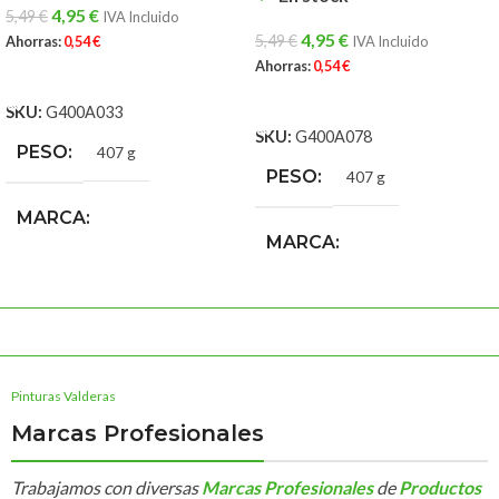
4,95
€
5,49
€
IVA Incluido
4,95
€
5,49
€
Ahorras:
0,54
€
IVA Incluido
Ahorras:
0,54
€
AÑADIR AL CARRITO
AÑADIR AL CARRITO
SKU:
G400A033
SKU:
G400A078
PESO
407 g
PESO
407 g
MARCA
MARCA
Tag Colors Spray
Tag Colors Spray
Pinturas Valderas
Marcas Profesionales
Trabajamos con diversas
Marcas Profesionales
de
Productos