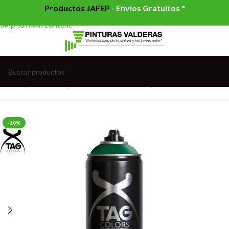
Productos JAFEP
-
Envíos Gratuitos *
Skip to navigation
Skip to main content
Inicio
/
PINTURAS
/
PINTURAS EN SPRAY
/
SPRAYS GRAFFITI
-10%