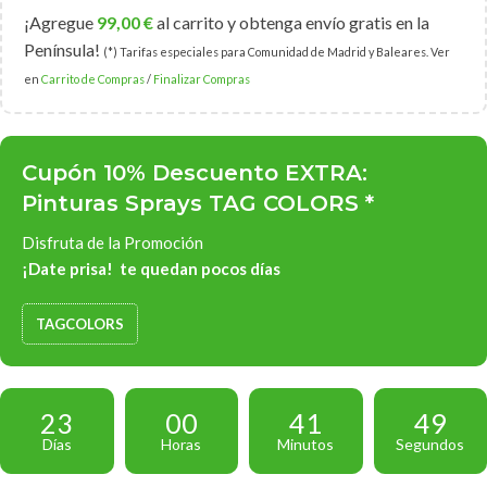
¡Agregue
99,00
€
al carrito y obtenga envío gratis en la
Península!
(*) Tarifas especiales para Comunidad de Madrid y Baleares. Ver
en
Carrito de Compras
/
Finalizar Compras
Cupón 10% Descuento EXTRA:
Pinturas Sprays TAG COLORS *
Disfruta de la Promoción
¡Date prisa! te quedan pocos días
TAGCOLORS
23
00
41
49
Días
Horas
Minutos
Segundos