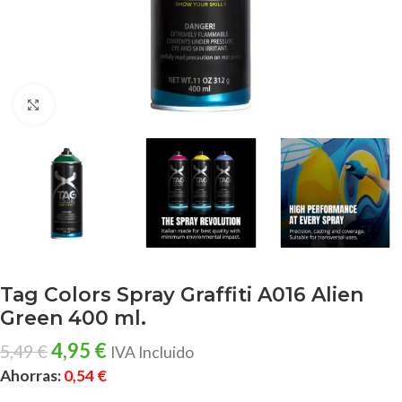
Clic para ampliar
Tag Colors Spray Graffiti A016 Alien
Green 400 ml.
4,95
€
5,49
€
IVA Incluido
Ahorras:
0,54
€