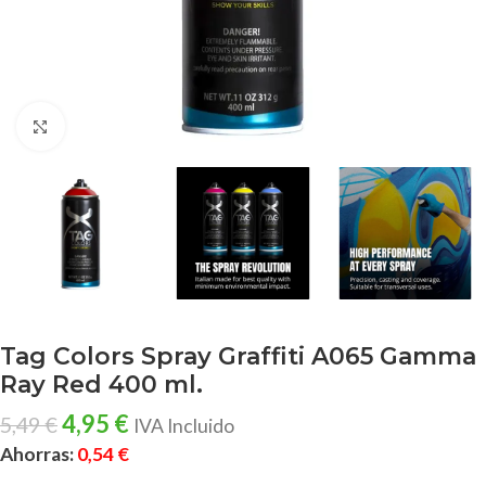
Clic para ampliar
Tag Colors Spray Graffiti A065 Gamma
Ray Red 400 ml.
4,95
€
5,49
€
IVA Incluido
Ahorras:
0,54
€