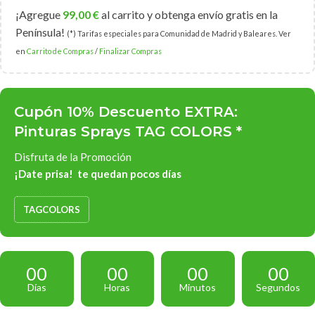
¡Agregue
99,00
€
al carrito y obtenga envío gratis en la
Península!
(*) Tarifas especiales para Comunidad de Madrid y Baleares. Ver
en
Carrito de Compras
/
Finalizar Compras
Cupón 10% Descuento EXTRA:
Pinturas Sprays TAG COLORS *
Disfruta de la Promoción
¡Date prisa! te quedan pocos días
TAGCOLORS
00
00
00
00
Días
Horas
Minutos
Segundos