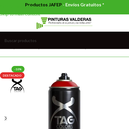
Productos JAFEP
-
Envíos Gratuitos *
Skip to navigation
Skip to main content
Inicio
/
PINTURAS
/
PINTURAS EN SPRAY
/
SPRAYS GRAFFITI
-10%
DESTACADO