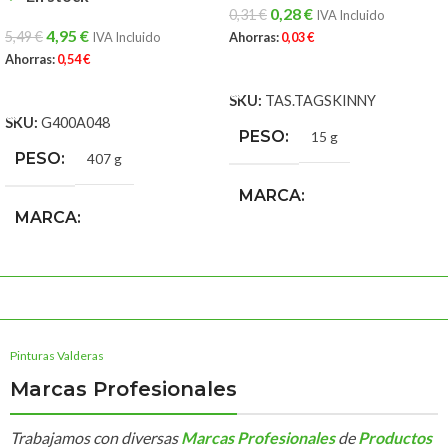
0,28
€
0,31
€
IVA Incluido
4,95
€
5,49
€
IVA Incluido
Ahorras:
0,03
€
Ahorras:
0,54
€
AÑADIR AL CARRITO
AÑADIR AL CARRITO
SKU:
TAS.TAGSKINNY
SKU:
G400A048
PESO
15 g
PESO
407 g
MARCA
MARCA
Tag Colors Spray
Tag Colors Spray
Pinturas Valderas
Marcas Profesionales
Trabajamos con diversas
Marcas Profesionales
de
Productos