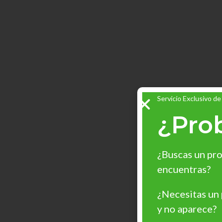
Servicio Exclusivo de
¿Pro
¿Buscas un pro
encuentras?
¿Necesitas un
y no aparece?