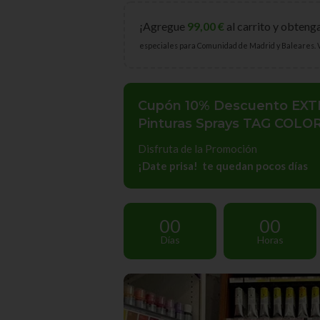
¡Agregue
99,00
€
al carrito y obtenga
especiales para Comunidad de Madrid y Baleares.
Cupón 10% Descuento EXT
Pinturas Sprays TAG COLOR
Disfruta de la Promoción
¡Date prisa! te quedan pocos días
00
00
Días
Horas