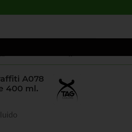
ml.
affiti A078
e 400 ml.
luido