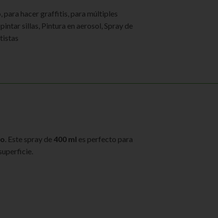
o
,
para hacer graffitis
,
para múltiples
pintar sillas
,
Pintura en aerosol
,
Spray de
tistas
ro
. Este spray de
400 ml
es perfecto para
uperficie.