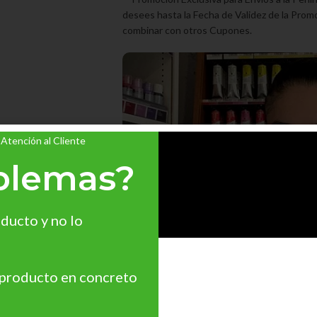
desees hasta la Fecha de Validez de la Promo
combinar con otros Cupones.
 Atención al Cliente
blemas?
ducto y no lo
 producto en concreto