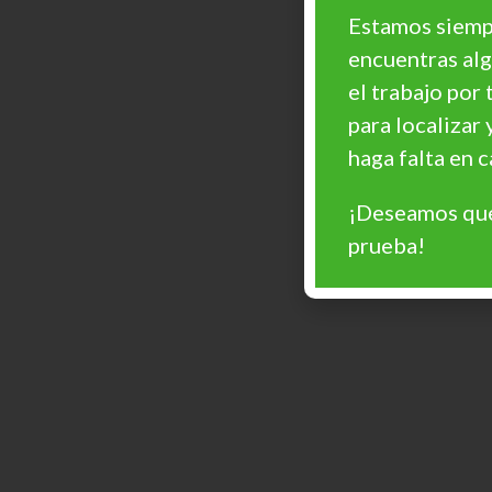
Estamos siempr
encuentras al
el trabajo por 
para localizar 
haga falta en
¡Deseamos que
prueba!