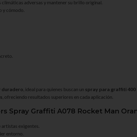
limáticas adversas y mantener su brillo original.
so y cómodo.
creto.
y duradero
, ideal para quienes buscan un
spray para graffiti 400
as
, ofreciendo resultados superiores en cada aplicación.
rs Spray Graffiti A078 Rocket Man Ora
artistas exigentes.
ier entorno.