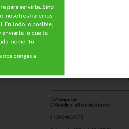
e para servirte. Sino
go, nosotros haremos
ti. En todo lo posible,
y enviarte lo que te
 cada momento
¿Necesitas Asesoramiento?
¿Quieres personalizar tu
 nos pongas a
precio?
Precios Especiales para
Haz Clic
Profesionales, Cantidades, ...
Comparar
Añadir a la lista de deseos
SKU:
G400A078