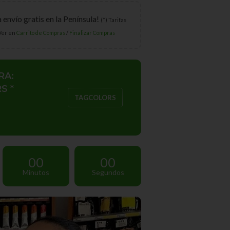
 envío gratis en la Península!
(*) Tarifas
 Ver en
Carrito de Compras
/
Finalizar Compras
RA:
S *
TAGCOLORS
00
00
Minutos
Segundos