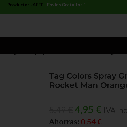
Productos JAFEP
-
Envíos Gratuitos *
ITI
/
Tag Colors Spray Graffiti A078 Rocket Man Orange 400 
Tag Colors Spray Gr
Rocket Man Orang
4,95
€
5,49
€
IVA Inc
Ahorras:
0,54
€