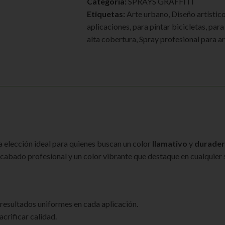
Categoría:
SPRAYS GRAFFITI
Etiquetas:
Arte urbano
,
Diseño artístic
aplicaciones
,
para pintar bicicletas
,
para 
alta cobertura
,
Spray profesional para ar
a elección ideal para quienes buscan un color
llamativo
y
durade
cabado profesional y un color vibrante que destaque en cualquier s
resultados uniformes en cada aplicación.
acrificar calidad.