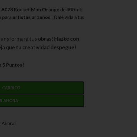
ti A078 Rocket Man Orange
de 400 ml:
o para
artistas urbanos
. ¡Dale vida a tus
transformará tus obras!
Hazte con
ja que tu creatividad despegue!
 5 Puntos!
L CARRITO
R AHORA
o Ahora!