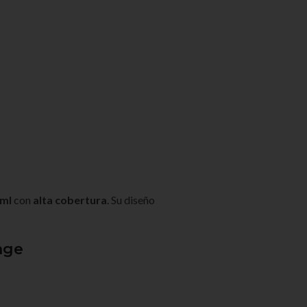
 ml
con
alta cobertura
. Su diseño
nge