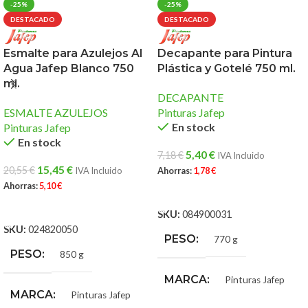
-25%
-25%
DESTACADO
DESTACADO
Esmalte para Azulejos Al
Decapante para Pintura
Agua Jafep Blanco 750
Plástica y Gotelé 750 ml.
ml.
DECAPANTE
ESMALTE AZULEJOS
Pinturas Jafep
En stock
Pinturas Jafep
En stock
5,40
€
7,18
€
IVA Incluido
15,45
€
20,55
€
IVA Incluido
Ahorras:
1,78
€
Ahorras:
5,10
€
AÑADIR AL CARRITO
AÑADIR AL CARRITO
SKU:
084900031
SKU:
024820050
PESO
770 g
PESO
850 g
MARCA
Pinturas Jafep
MARCA
Pinturas Jafep