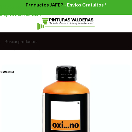
Productos JAFEP
-
Envíos Gratuitos *
Skip to navigation
Skip to main content
Inicio
/
PINTURAS
/
IMPRIMACIONES