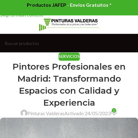
Productos JAFEP
-
Envíos Gratuitos *
Skip to navigation
Skip to main content
SERVICIOS
Pintores Profesionales en
Madrid: Transformando
Espacios con Calidad y
Experiencia
0
Pinturas Valderas
Activado 24/05/2023