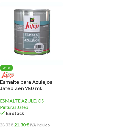
-25%
Esmalte para Azulejos
Jafep Zen 750 ml.
ESMALTE AZULEJOS
Pinturas Jafep
En stock
21,30
€
28,33
€
IVA Incluido