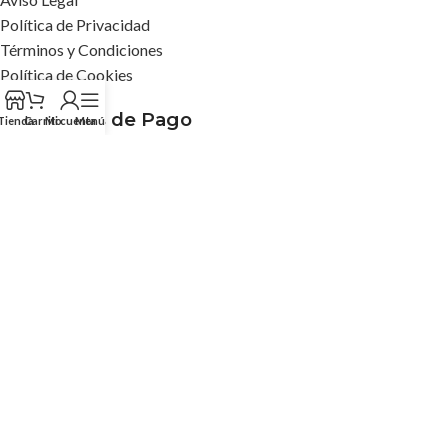
Política de Privacidad
Términos y Condiciones
Política de Cookies
Formas de Pago
Tienda
Carrito
Mi cuenta
Menú
Síguenos
© 2026
Pinturas Valderas