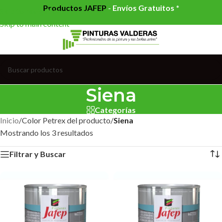
Productos JAFEP
-
Envíos Gratuitos *
Skip to navigation
Skip to main content
Siena
Categorías
Inicio
/
Color Petrex del producto
/
Siena
Mostrando los 3 resultados
Filtrar y Buscar