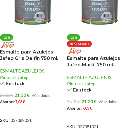
-25%
-25%
DESTACADO
Esmalte para Azulejos
Jafep Gris Delfín 750 ml.
Esmalte para Azulejos
Jafep Marfil 750 ml.
ESMALTE AZULEJOS
Pinturas Jafep
ESMALTE AZULEJOS
En stock
Pinturas Jafep
En stock
21,30
€
28,33
€
IVA Incluido
21,30
€
28,33
€
Ahorras:
7,03
€
IVA Incluido
Ahorras:
7,03
€
AÑADIR AL CARRITO
AÑADIR AL CARRITO
SKU:
037082031
SKU:
037081031