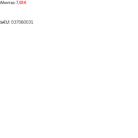
Ahorras:
7,03
€
AÑADIR AL CARRITO
SKU:
037080031