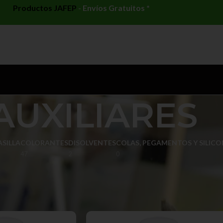
Productos JAFEP
-
Envíos Gratuitos *
AUXILIARES
SILLA
COLORANTES
DISOLVENTES
COLAS, PEGAMENTOS Y SILIC
47
2
0
Mostr