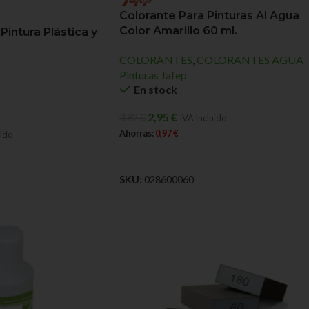
Colorante Para Pinturas Al Agua
Color Amarillo 60 ml.
intura Plástica y
COLORANTES
,
COLORANTES AGUA
Pinturas Jafep
En stock
2,95
€
3,92
€
IVA Incluido
Ahorras:
0,97
€
uido
AÑADIR AL CARRITO
O
SKU:
028600060