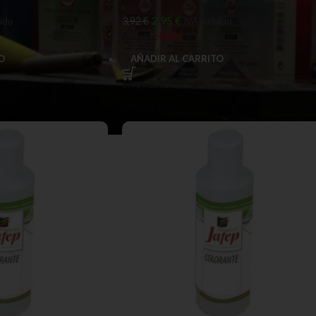
2,95
€
3,92
€
uido
IVA Incluido
Ahorras:
0,97
€
O
AÑADIR AL CARRITO
SKU:
028500060