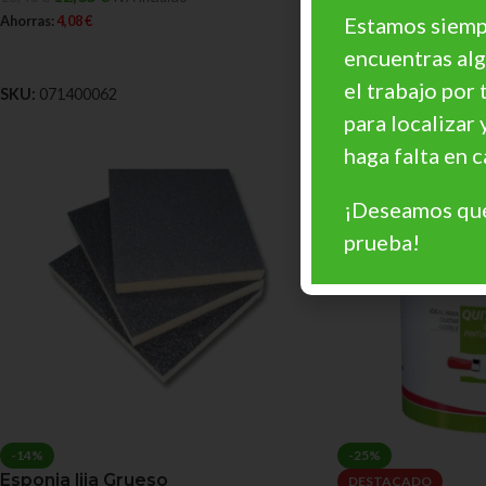
Estamos siempr
Ahorras:
4,08
€
Ahorras:
4,08
€
encuentras al
AÑADIR AL CARRITO
AÑADIR AL CARRIT
el trabajo por 
SKU:
071400062
SKU:
071300062
para localizar 
haga falta en
¡Deseamos que
prueba!
-14%
-25%
Esponja lija Grueso
DESTACADO