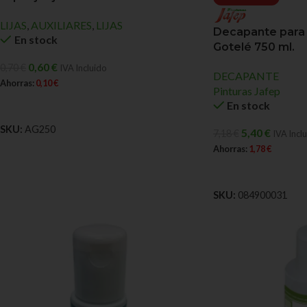
LIJAS
,
AUXILIARES
,
LIJAS
Decapante para P
En stock
Gotelé 750 ml.
0,60
€
0,70
€
IVA Incluido
DECAPANTE
Ahorras:
0,10
€
Pinturas Jafep
AÑADIR AL CARRITO
En stock
SKU:
AG250
5,40
€
7,18
€
IVA Incl
Ahorras:
1,78
€
AÑADIR AL CARRIT
SKU:
084900031