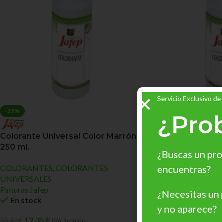
Servicio Exclusivo de
-25%
-25%
¿Pro
Colorante Universal Color Marrón
Colorante Univer
250 ml.
Óxido 250 ml.
¿Buscas un pro
encuentras?
COLORANTES
,
COLORANTES
COLORANTES
,
CO
UNIVERSALES
UNIVERSALES
Pinturas Jafep
Pinturas Jafep
¿Necesitas un
En stock
En stock
y no aparece?
12,35
€
12,35
€
16,43
€
16,43
€
IVA Incluido
IVA I