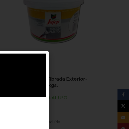
-25%
Masilla Elástica Fibrada Exterior-
Interior Jafep 5 kgs.
Face
MASILLA
,
MASILLA AL USO
Pinturas Jafep
X
En stock
Corre
30,13
€
40,07
€
IVA Incluido
Ahorras:
9,94
€
Pinte