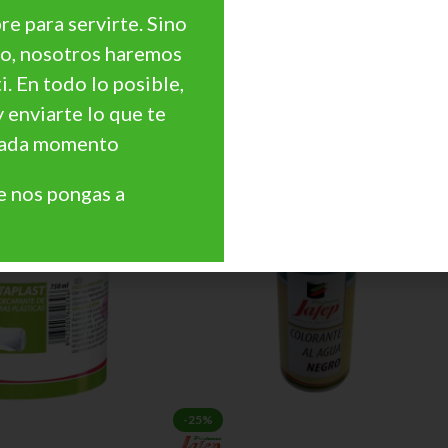
e para servirte. Sino
AÑADIR AL CARRITO
go, nosotros haremos
O
SKU:
071100062
ti. En todo lo posible,
y enviarte lo que te
 cada momento
 nos pongas a
Haz Clic
-25%