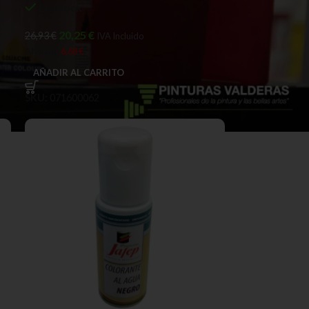
En stock
20,25
€
26,93
€
IVA Incluido
Ahorras:
6,68
€
AÑADIR AL CARRITO
SKU:
071600062