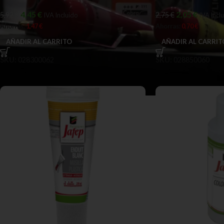
4,45
€
2,05
€
5,92
€
2,75
€
IVA Incluido
IVA Incl
Ahorras:
1,47
€
Ahorras:
0,70
€
AÑADIR AL CARRITO
AÑADIR AL CARRIT
SKU:
028300062
SKU:
028850060