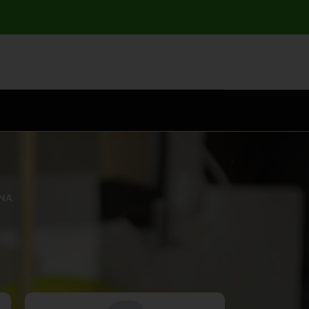
ONA
Mostrando 25–36 de 67 resultados
ar
12
24
36