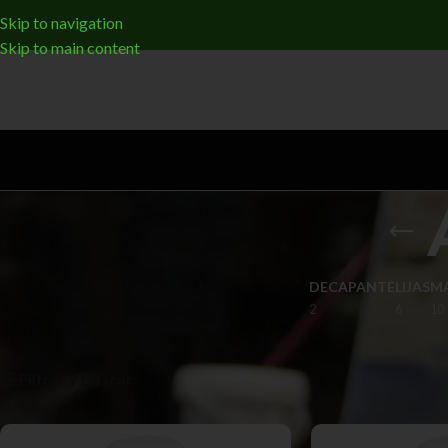
Skip to navigation
Skip to main content
DECAPANTE
LIJAS
MA
2
6
10
Inicio
/
AUXILIARES
/
Página 3
Filtrar y Buscar