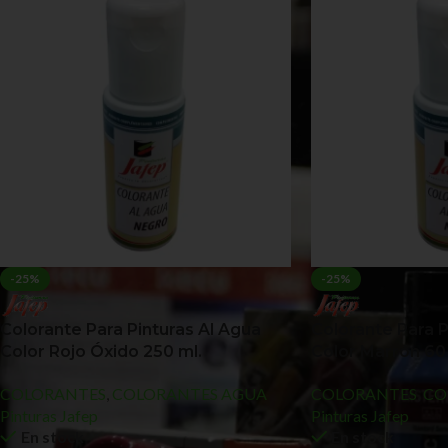
-25%
-25%
Colorante Para Pinturas Al Agua
Colorante Para P
Color Rojo Óxido 250 ml.
Color Marrón 60 
COLORANTES
,
COLORANTES AGUA
COLORANTES
,
CO
Pinturas Jafep
Pinturas Jafep
En stock
En stock