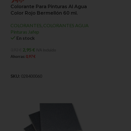
Colorante Para Pinturas Al Agua
Color Rojo Bermellón 60 ml.
COLORANTES
,
COLORANTES AGUA
Pinturas Jafep
En stock
2,95
€
3,92
€
IVA Incluido
Ahorras:
0,97
€
AÑADIR AL CARRITO
SKU:
028400060