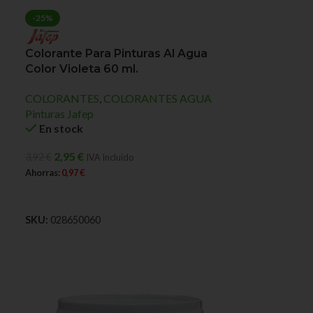
-25%
Colorante Para Pinturas Al Agua
Color Violeta 60 ml.
COLORANTES
,
COLORANTES AGUA
Pinturas Jafep
En stock
2,95
€
3,92
€
IVA Incluido
Ahorras:
0,97
€
AÑADIR AL CARRITO
SKU:
028650060