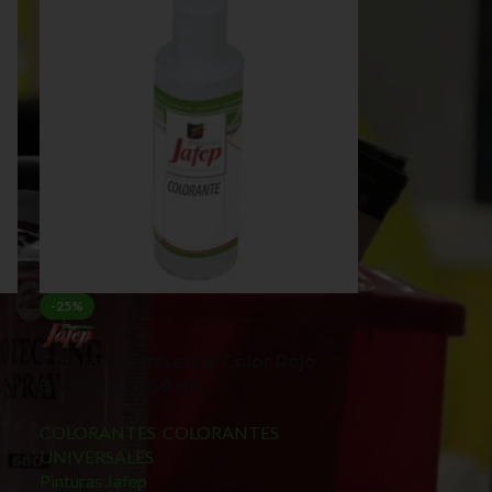
-25%
Colorante Universal Color Rojo
Bermellón 250 ml.
COLORANTES
,
COLORANTES
UNIVERSALES
Pinturas Jafep