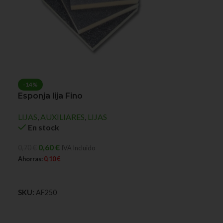
-14%
Esponja lija Fino
LIJAS
,
AUXILIARES
,
LIJAS
En stock
0,60
€
0,70
€
IVA Incluido
Ahorras:
0,10
€
AÑADIR AL CARRITO
SKU:
AF250