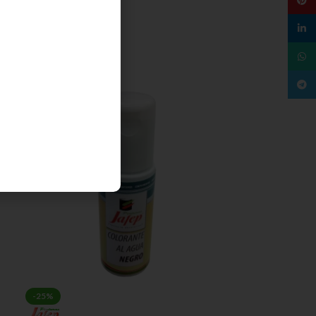
AÑADIR AL CARRITO
linked
SKU:
011250033
What
Teleg
-25%