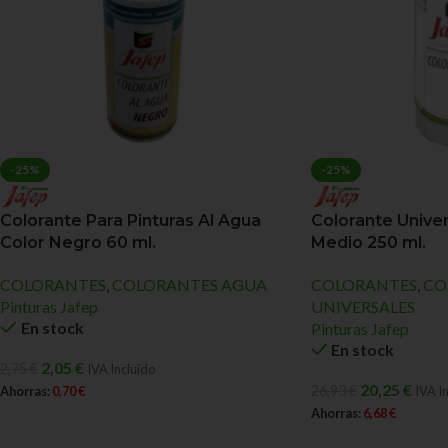
-25%
-25%
Colorante Para Pinturas Al Agua
Colorante Univer
Color Negro 60 ml.
Medio 250 ml.
COLORANTES
,
COLORANTES AGUA
COLORANTES
,
CO
Pinturas Jafep
UNIVERSALES
En stock
Pinturas Jafep
En stock
2,05
€
2,75
€
IVA Incluido
20,25
€
26,93
€
Ahorras:
0,70
€
IVA I
Ahorras:
6,68
€
AÑADIR AL CARRITO
AÑADIR AL CARRIT