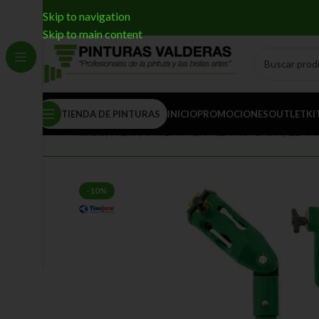
Skip to navigation
Skip to main content
TIENDA DE PINTURAS
INICIO
PROMOCIONES
OUTLET
KI
Inicio
/
HERRAMIENTAS
/
PREPARACIÓN
/
LLAN
-10%