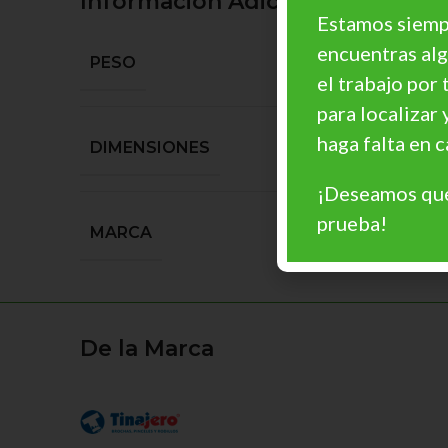
Información Adicional
Estamos siempr
encuentras al
PESO
el trabajo por 
para localizar 
haga falta en
DIMENSIONES
¡Deseamos que
prueba!
MARCA
De la Marca