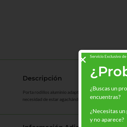
Servicio Exclusivo de
¿Pro
Descripción
¿Buscas un pro
Porta rodillos aluminio adaptable a todo tipo de mango
encuentras?
necesidad de estar agachándose continuamente. Útil pa
¿Necesitas un
y no aparece?