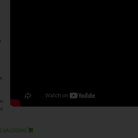
a
de
as
es
S VALDERAS