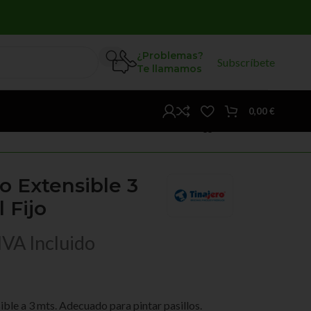
¿Problemas?
Subscríbete
Te llamamos
0,00
€
o Extensible 3
 Fijo
IVA Incluido
ible a 3 mts. Adecuado para pintar pasillos.