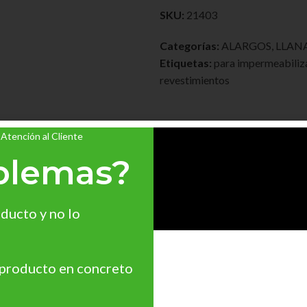
SKU:
21403
Categorías:
ALARGOS
,
LLAN
Etiquetas:
para impermeabiliz
revestimientos
 Atención al Cliente
blemas?
ducto y no lo
s. Extensible de 1,65 mts. a 3,00 mts. Alargador de pintor de alumi
ra pintar techos, suelos, paredes….
 producto en concreto