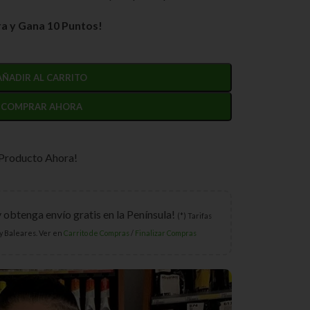
a y Gana 10 Puntos!
AÑADIR AL CARRITO
COMPRAR AHORA
 Producto Ahora!
y obtenga envío gratis en la Península!
(*) Tarifas
y Baleares. Ver en
Carrito de Compras
/
Finalizar Compras