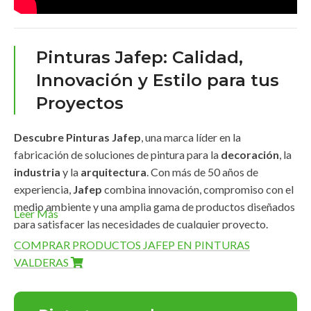
Pinturas Jafep: Calidad,
Innovación y Estilo para tus
Proyectos
Descubre Pinturas Jafep
, una marca líder en la
fabricación de soluciones de pintura para la
decoración
, la
industria
y la
arquitectura
. Con más de 50 años de
experiencia,
Jafep
combina innovación, compromiso con el
medio ambiente y una amplia gama de productos diseñados
Leer Más
para satisfacer las necesidades de cualquier proyecto.
COMPRAR PRODUCTOS JAFEP EN PINTURAS
Amplia Gama de Productos
VALDERAS
Pinturas Jafep
ofrece una línea completa de productos de
alta calidad que destacan por su
durabilidad
,
acabados