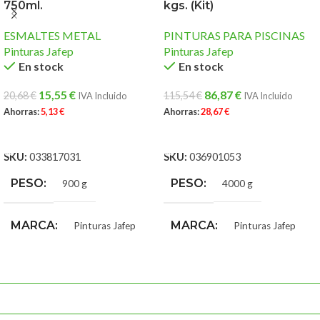
750ml.
kgs. (Kit)
ESMALTES METAL
PINTURAS PARA PISCINAS
Pinturas Jafep
Pinturas Jafep
En stock
En stock
15,55
€
86,87
€
20,68
€
115,54
€
IVA Incluido
IVA Incluido
Ahorras:
5,13
€
Ahorras:
28,67
€
AÑADIR AL CARRITO
AÑADIR AL CARRITO
SKU:
033817031
SKU:
036901053
PESO
PESO
900 g
4000 g
MARCA
MARCA
Pinturas Jafep
Pinturas Jafep