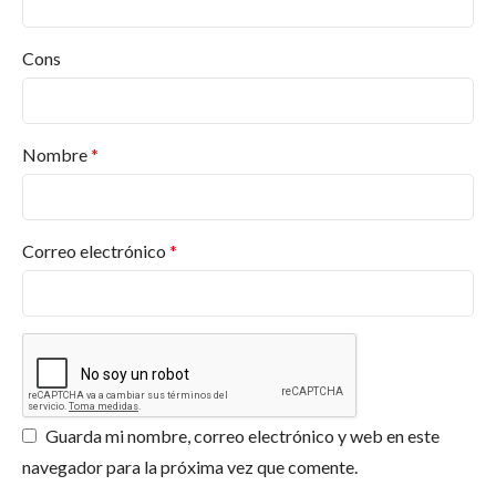
¿Qué productos ofrece Pinturas Jafep?
Desde pinturas para interiores y exteriores hasta
Cons
barnices, esmaltes, selladores, revestimientos, en
diversos acabados y colores. Y más productos.
Encuentra lo que necesitas en
Pinturas Valderas
.
Nombre
*
¿Dónde puedo comprar productos Jafep?
¿Qué certificaciones tiene Pinturas Jafep?
Correo electrónico
*
¿Ofrecen asesoramiento para proyectos
específicos?
¿Los productos de Jafep son respetuosos con
el medio ambiente?
Guarda mi nombre, correo electrónico y web en este
navegador para la próxima vez que comente.