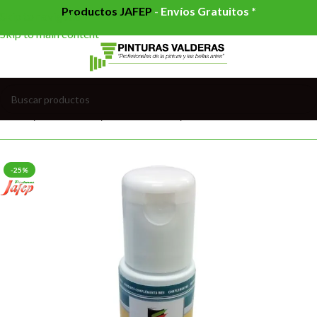
Productos JAFEP
-
Envíos Gratuitos *
Skip to navigation
Skip to main content
Inicio
/
AUXILIARES
/
COLORANTES
/
COLORANTES AGUA
-25%