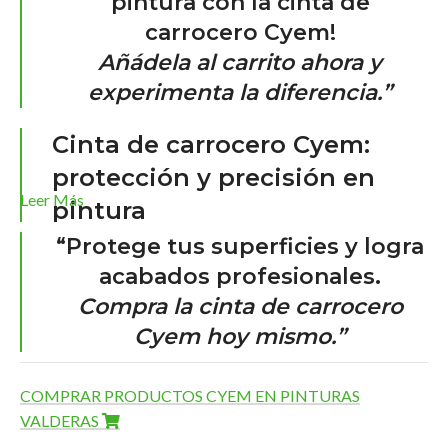
pintura con la cinta de
carrocero Cyem!
Añádela al carrito ahora y
experimenta la diferencia.”
Cinta de carrocero Cyem:
protección y precisión en
Leer Más
pintura
“Protege tus superficies y logra
La
cinta de carrocero Cyem
es un elemento
esencial
para
acabados profesionales.
proteger superficies durante
trabajos de pintura
. Está
Compra la cinta de carrocero
fabricada con:
Cyem hoy mismo.”
Papel crepé de alta calidad
.
Adhesivo resistente
, que garantiza:
COMPRAR PRODUCTOS CYEM EN PINTURAS
Líneas precisas
.
VALDERAS
Fácil remoción sin dejar residuos
.