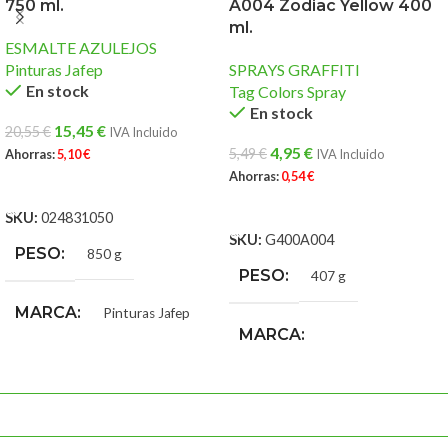
750 ml.
A004 Zodiac Yellow 400
ml.
ESMALTE AZULEJOS
Pinturas Jafep
SPRAYS GRAFFITI
En stock
Tag Colors Spray
En stock
15,45
€
20,55
€
IVA Incluido
4,95
€
5,49
€
Ahorras:
5,10
€
IVA Incluido
Ahorras:
0,54
€
AÑADIR AL CARRITO
AÑADIR AL CARRITO
SKU:
024831050
SKU:
G400A004
PESO
850 g
PESO
407 g
MARCA
Pinturas Jafep
MARCA
Tag Colors Spray