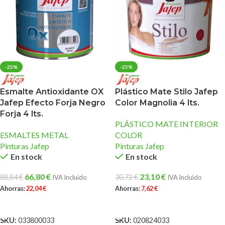
-25%
-25%
Esmalte Antioxidante OX
Plástico Mate Stilo Jafep
Jafep Efecto Forja Negro
Color Magnolia 4 lts.
Forja 4 lts.
PLÁSTICO MATE INTERIOR
ESMALTES METAL
COLOR
Pinturas Jafep
Pinturas Jafep
En stock
En stock
66,80
€
23,10
€
88,84
€
30,72
€
IVA Incluido
IVA Incluido
Ahorras:
22,04
€
Ahorras:
7,62
€
AÑADIR AL CARRITO
AÑADIR AL CARRITO
SKU:
033800033
SKU:
020824033