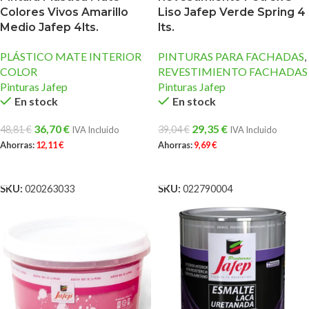
Colores Vivos Amarillo
Liso Jafep Verde Spring 4
Medio Jafep 4lts.
lts.
PLÁSTICO MATE INTERIOR
PINTURAS PARA FACHADAS
,
COLOR
REVESTIMIENTO FACHADAS
Pinturas Jafep
Pinturas Jafep
En stock
En stock
36,70
€
29,35
€
48,81
€
39,04
€
IVA Incluido
IVA Incluido
Ahorras:
12,11
€
Ahorras:
9,69
€
AÑADIR AL CARRITO
AÑADIR AL CARRITO
SKU:
020263033
SKU:
022790004