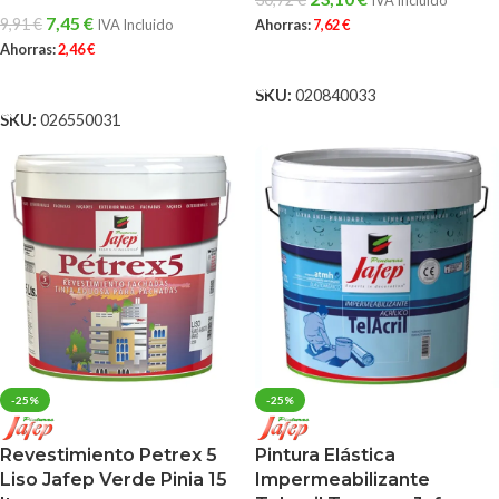
IVA Incluido
7,45
€
9,91
€
IVA Incluido
Ahorras:
7,62
€
Ahorras:
2,46
€
AÑADIR AL CARRITO
AÑADIR AL CARRITO
SKU:
020840033
SKU:
026550031
-25%
-25%
Revestimiento Petrex 5
Pintura Elástica
Liso Jafep Verde Pinia 15
Impermeabilizante