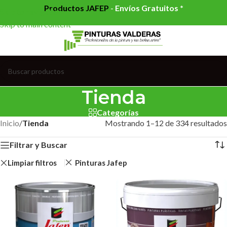
Productos JAFEP
-
Envíos Gratuitos *
Skip to navigation
Skip to main content
Tienda
Categorías
Inicio
/
Tienda
Mostrando 1–12 de 334 resultados
Filtrar y Buscar
Limpiar filtros
Pinturas Jafep