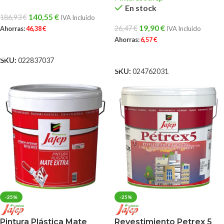
En stock
140,55
€
186,93
€
IVA Incluido
19,90
€
26,47
€
Ahorras:
46,38
€
IVA Incluido
Ahorras:
6,57
€
AÑADIR AL CARRITO
AÑADIR AL CARRITO
SKU:
022837037
SKU:
024762031
-25%
-25%
Pintura Plástica Mate
Revestimiento Petrex 5