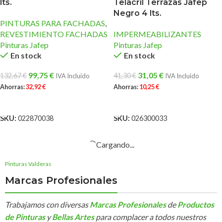
lts.
Telacril Terrazas Jafep
Negro 4 lts.
PINTURAS PARA FACHADAS
,
REVESTIMIENTO FACHADAS
IMPERMEABILIZANTES
Pinturas Jafep
Pinturas Jafep
En stock
En stock
99,75
€
31,05
€
132,67
€
41,30
€
IVA Incluido
IVA Incluido
Ahorras:
32,92
€
Ahorras:
10,25
€
AÑADIR AL CARRITO
AÑADIR AL CARRITO
SKU:
022870038
SKU:
026300033
Cargando...
Pinturas Valderas
Marcas Profesionales
Trabajamos con diversas
Marcas Profesionales
de
Productos
de Pinturas
y
Bellas Artes
para complacer a todos nuestros