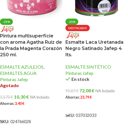
-25%
-25%
DESTACADO
Pintura multisuperficie
con aroma Agatha Ruiz de
Esmalte Laca Uretanada
la Prada Magenta Corazón
Negro Satinado Jafep 4
250 ml.
lts.
ESMALTE AZULEJOS
,
ESMALTE SINTÉTICO
ESMALTES AGUA
Pinturas Jafep
En stock
Pinturas Jafep
Agotado
72,08
€
95,87
€
IVA Incluido
10,30
€
13,70
€
IVA Incluido
Ahorras:
23,79
€
Ahorras:
3,40
€
AÑADIR AL CARRITO
LEER MÁS
SKU:
037032033
SKU:
024766028