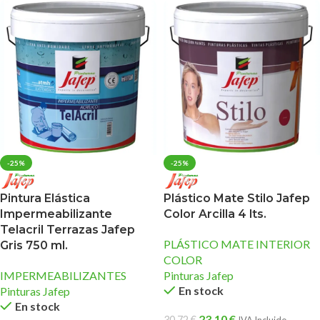
-25%
-25%
Pintura Elástica
Plástico Mate Stilo Jafep
Impermeabilizante
Color Arcilla 4 lts.
Telacril Terrazas Jafep
PLÁSTICO MATE INTERIOR
Gris 750 ml.
COLOR
IMPERMEABILIZANTES
Pinturas Jafep
En stock
Pinturas Jafep
En stock
23,10
€
30,72
€