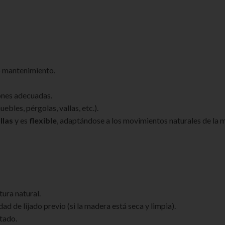
o mantenimiento.
ones adecuadas.
ebles, pérgolas, vallas, etc.).
llas
y es
flexible
, adaptándose a los movimientos naturales de la
tura natural.
d de lijado previo (si la madera está seca y limpia).
tado.