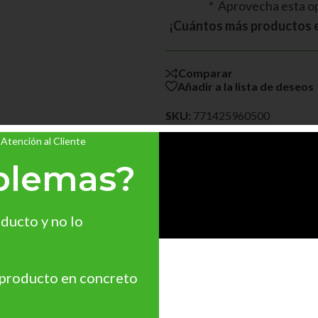
* Aprovecha esta o
¡Cuántos más productos e
Comparar
Añadir a la lista de deseos
SKU:
771425960500
 Atención al Cliente
Categorías:
LASUR AGUA
,
LÍ
blemas?
Etiquetas:
500ml
,
acabado sat
decorativo
,
lasur satinado
,
made
nanopartículas
,
para proteger 
protección madera
,
protección
ducto y no lo
 producto en concreto