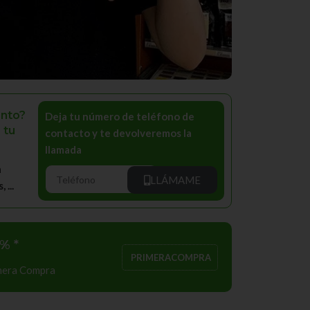
nto?
Deja tu número de teléfono de
 tu
contacto y te devolveremos la
llamada
a
LLÁMAME
...
% *
PRIMERACOMPRA
imera Compra