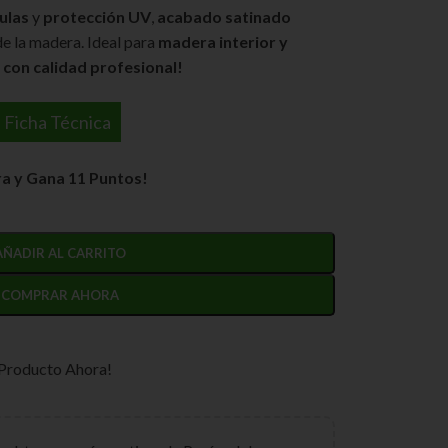
ulas
y
protección UV
,
acabado satinado
de la madera. Ideal para
madera interior y
con calidad profesional!
Ficha Técnica
a y Gana 11 Puntos!
AÑADIR AL CARRITO
COMPRAR AHORA
 Producto Ahora!