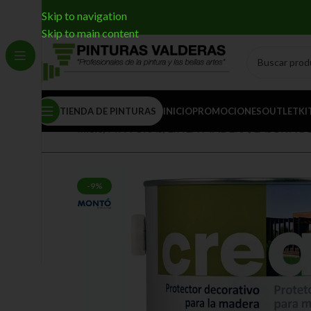
Skip to navigation
Skip to main content
TIENDA DE PINTURAS
INICIO
PROMOCIONES
OUTLET
KI
Inicio
/
PINTURAS
/
LÍNEA MADERA
/
LASUR AG
-9%