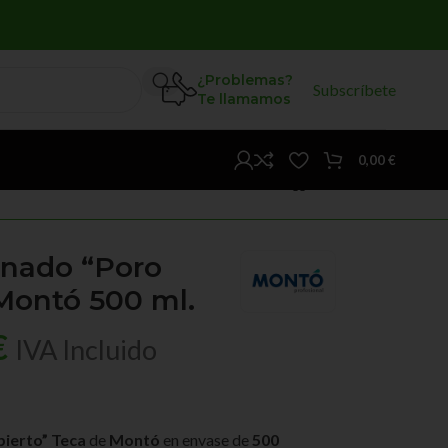
¿Problemas?
Subscríbete
Te llamamos
0,00
€
inado “Poro
Montó 500 ml.
€
IVA Incluido
bierto” Teca
de
Montó
en envase de
500