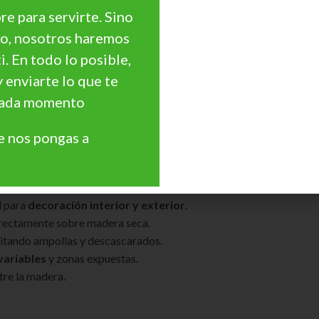
e para servirte. Sino
go, nosotros haremos
ntó
es un
lasur protector de alta tecnología
desarrollado con
n
ti. En todo lo posible,
corporados, este lasur en tono
teca
proporciona un
acabado sati
y enviarte lo que te
 cada momento
atinado Teca?
 nos pongas a
otección profunda
y duradera contra la intemperie.
arilleamiento causado por el sol.
Haz Clic
 natural
de la madera sin ocultarlo.
l para
decoración interior y exterior
.
 directamente sobre madera seca.
evitando ampollas y descascarados.
variables
y zonas expuestas.
tre la madera.