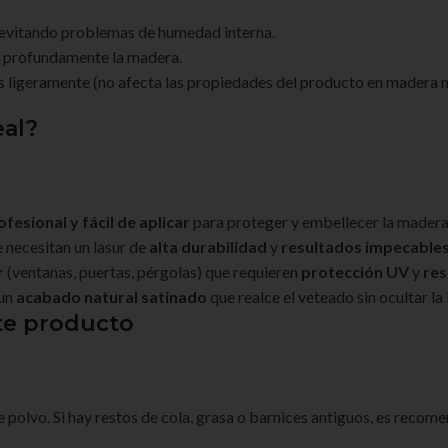
, evitando problemas de humedad interna.
r profundamente la madera.
os ligeramente (no afecta las propiedades del producto en madera n
eal?
fesional y fácil de aplicar
para proteger y embellecer la madera
 necesitan un lasur de
alta durabilidad
y
resultados impecable
r
(ventanas, puertas, pérgolas) que requieren
protección UV
y
res
 un
acabado natural satinado
que realce el veteado sin ocultar la
te producto
de polvo. Si hay restos de cola, grasa o barnices antiguos, es reco