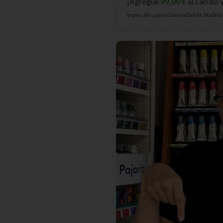
¡Agregue
99,00
€
al carrito 
especiales para Comunidad de Madrid 