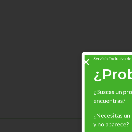
Servicio Exclusivo de
¿Pro
¿Buscas un pro
encuentras?
¿Necesitas un
y no aparece?