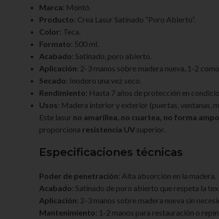
Marca
: Montó.
Producto
: Crea Lasur Satinado “Poro Abierto”.
Color
: Teca.
Formato
: 500 ml.
Acabado
: Satinado, poro abierto.
Aplicación
: 2-3 manos sobre madera nueva, 1-2 com
Secado
: Inodoro una vez seco.
Rendimiento
: Hasta 7 años de protección en condici
Usos
: Madera interior y exterior (puertas, ventanas, mu
Este lasur
no amarillea, no cuartea, no forma ampo
proporciona
resistencia UV
superior.
Especificaciones técnicas
Poder de penetración
: Alta absorción en la madera.
Acabado
: Satinado de poro abierto que respeta la tex
Aplicación
: 2-3 manos sobre madera nueva sin necesida
Mantenimiento
: 1-2 manos para restauración o repin