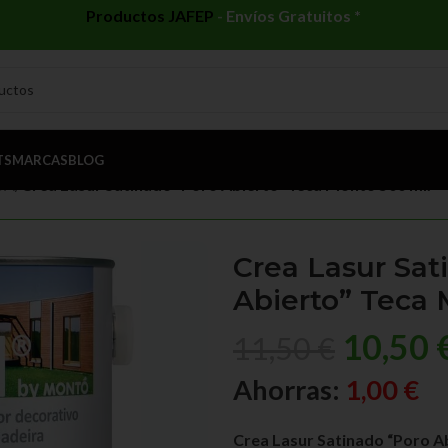
Productos JAFEP
-
Envíos Gratuitos *
TS
MARCAS
BLOG
UA
/
Crea Lasur Satinado “Poro Abierto” Teca Montó 500 ml.
Crea Lasur Sat
Abierto” Teca 
10,50
11,50
€
Ahorras:
1,00
€
Crea Lasur Satinado “Poro A