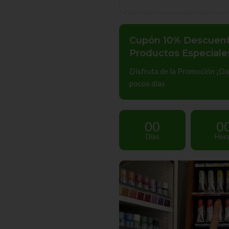
Cupón 10% Descuen
Productos Especiales
Disfruta de la Promoción ¡Da
pocos días
00
0
Días
Hor