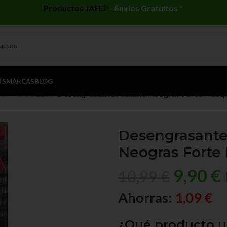
Productos JAFEP
-
Envíos Gratuitos *
TS
MARCAS
BLOG
ENTO SUELOS
/
Desengrasante Alcalino Neogras Forte Neoqui
Desengrasante
Neogras Forte 
9,90
€
10,99
€
Ahorras:
1,09
€
¿Qué producto ut