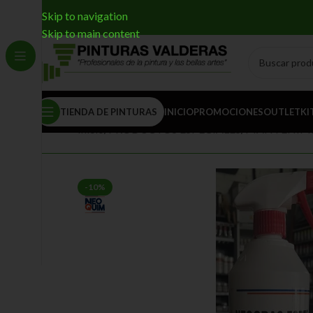
Skip to navigation
Skip to main content
TIENDA DE PINTURAS
INICIO
PROMOCIONES
OUTLET
KI
Inicio
/
PRODUCTOS ESPECIALES
/
MANTENIMI
-10%