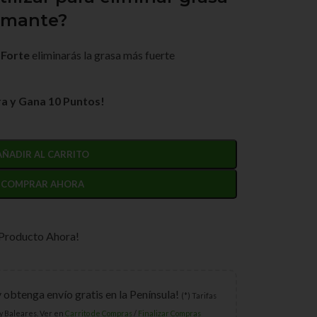
pumante?
 Forte
eliminarás la grasa más fuerte
a y Gana 10 Puntos!
AÑADIR AL CARRITO
COMPRAR AHORA
 Producto Ahora!
y obtenga envío gratis en la Península!
(*) Tarifas
y Baleares. Ver en
Carrito de Compras
/
Finalizar Compras