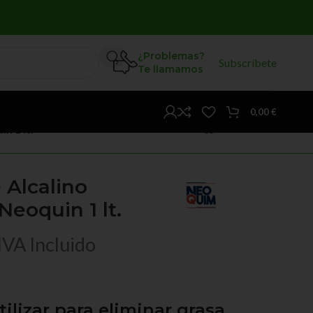
¿Problemas?
Subscríbete
Te llamamos
0,00
€
n 1 lt.
 Alcalino
Neoquin 1 lt.
IVA Incluido
ilizar para eliminar grasa