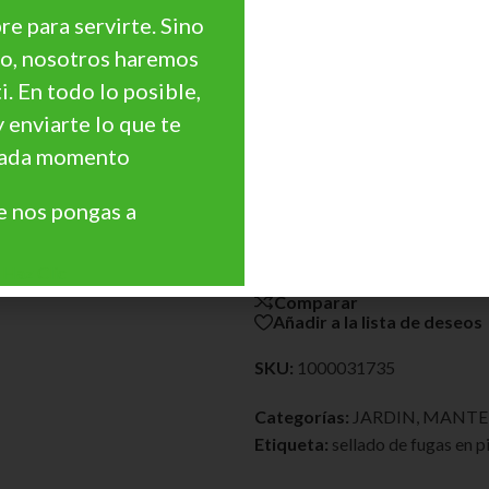
e para servirte. Sino
go, nosotros haremos
ti. En todo lo posible,
¿Necesitas Asesoramie
y enviarte lo que te
¿Quieres personalizar
precio?
 cada momento
Precios Especiales par
 nos pongas a
Profesionales, Cantidades, 
Haz Clic
Comparar
Añadir a la lista de deseos
SKU:
1000031735
Categorías:
JARDIN
,
MANTE
Etiqueta:
sellado de fugas en p