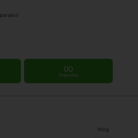
 paraíso!
00
Segundos
950 g