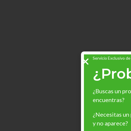
Servicio Exclusivo de
¿Pro
¿Buscas un pro
encuentras?
¿Necesitas un
y no aparece?