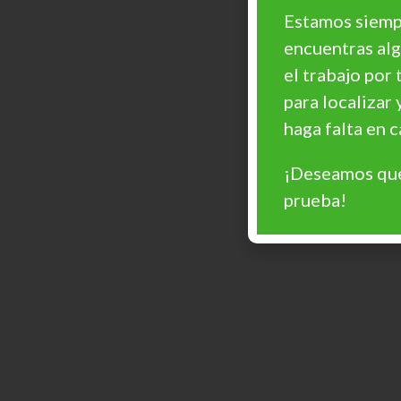
Estamos siempr
encuentras al
el trabajo por 
para localizar 
haga falta en
¡Deseamos que
prueba!