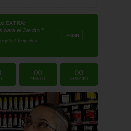
to EXTRA:
 para el Jardín *
JARDIN
te prisa! te quedan
0
00
00
as
Minutos
Segundos