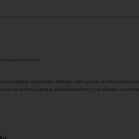
apto para aluminio
ra limpiar suciedades difíciles como grasas, aceite animal y veget
ciona con aceites y grasas, emulsionándolos y facilitando su elimin
da