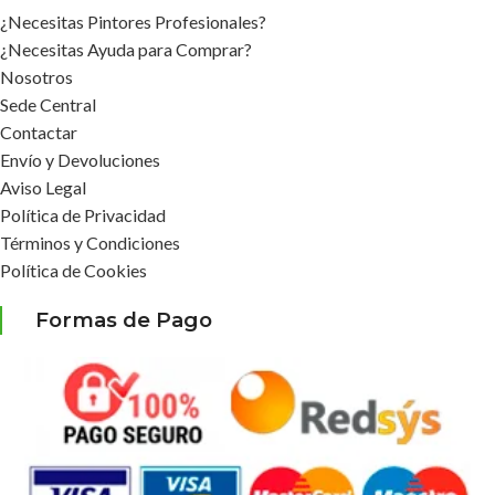
-8%
-10%
Crea Protector Tarimas
Desengrasante Alcalino
IPE Montó 500 ml.
Neogras Forte Neoquin 1
lt.
JARDIN
Montó Pinturas
JARDIN
,
MANTENIMIENTO
En stock
SUELOS
NeoQuim especialidades
11,50
€
12,50
€
IVA Incluido
quimicas
Ahorras:
1,00
€
En stock
AÑADIR AL CARRITO
9,90
€
10,99
€
IVA Incluido
SKU:
77145021500
Ahorras:
1,09
€