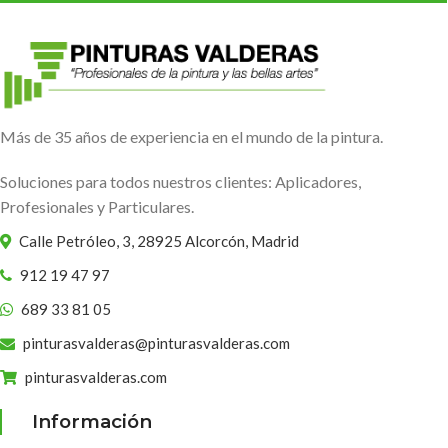
-9%
-10%
DESTACADO
Aceite Para Protección de
Crea Protector Tarimas
Madera Teca Color Teca
IPE Montó 2,5 lts.
Jafep 5 Lts
JARDIN
JARDIN
Montó Pinturas
Pinturas Jafep
En stock
En stock
49,50
€
55,00
€
IVA Incluido
58,85
€
64,86
€
IVA Incluido
Ahorras:
5,50
€
Ahorras:
6,01
€
AÑADIR AL CARRITO
AÑADIR AL CARRITO
SKU:
77145021725
SKU:
039682235