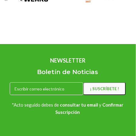
Jafep 5 lts.
JARDIN
JARDIN
Monestir
Pinturas Jafep
En stock
En stock
4,90
€
IVA Incluido
56,65
€
75,34
€
IVA Incluido
AÑADIR AL CARRITO
Ahorras:
18,69
€
SKU:
GH4003BC
AÑADIR AL CARRITO
SKU:
039690235