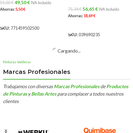
49,50
€
55,00
€
IVA Incluido
56,65
€
75,34
€
Ahorras:
5,50
€
IVA Incluido
Ahorras:
18,69
€
AÑADIR AL CARRITO
AÑADIR AL CARRITO
SKU:
771459502500
SKU:
039690235
-25%
Limpia Juntas
Ennegrecidas Para Suelos
Aceite de Linaza Para
y Fachadas De Cerámica
Protección de Madera
750 ml.