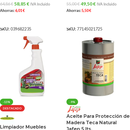
49,50
€
58,85
€
55,00
€
64,86
€
IVA Incluido
IVA Incluido
Ahorras:
5,50
€
Ahorras:
6,01
€
AÑADIR AL CARRITO
AÑADIR AL CARRITO
SKU:
77145021725
SKU:
039682235
-13%
-9%
DESTACADO
Aceite Para Protección de
Madera Teca Natural
Limpiador Muebles
Jafep 5 lts.