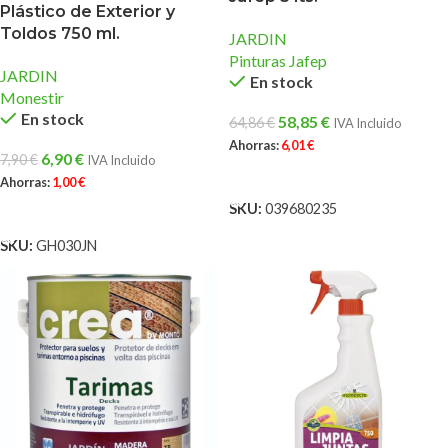
Plástico de Exterior y
Toldos 750 ml.
JARDIN
Pinturas Jafep
JARDIN
En stock
Monestir
En stock
58,85
€
64,86
€
IVA Incluido
Ahorras:
6,01
€
6,90
€
7,90
€
IVA Incluido
AÑADIR AL CARRITO
Ahorras:
1,00
€
SKU:
039680235
AÑADIR AL CARRITO
SKU:
GH030JN