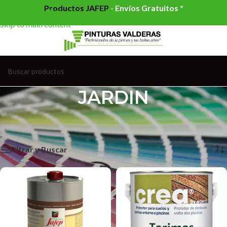
Productos JAFEP
-
Envíos Gratuitos *
Skip to navigation
Skip to main content
JARDIN
Inicio
/
PRODUCTOS ESPECIALES
/
JARDIN
/
Página 2
Mostrando 13–19 de 19 resultados
Filtrar y Buscar