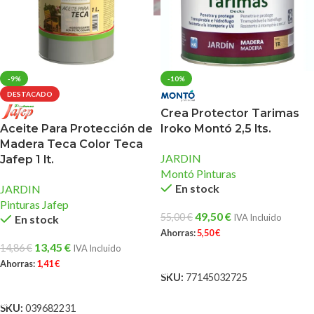
-9%
-10%
DESTACADO
Crea Protector Tarimas
Iroko Montó 2,5 lts.
Aceite Para Protección de
Madera Teca Color Teca
JARDIN
Jafep 1 lt.
Montó Pinturas
En stock
JARDIN
Pinturas Jafep
49,50
€
55,00
€
IVA Incluido
En stock
Ahorras:
5,50
€
13,45
€
14,86
€
IVA Incluido
AÑADIR AL CARRITO
Ahorras:
1,41
€
SKU:
77145032725
AÑADIR AL CARRITO
SKU:
039682231