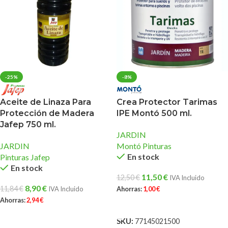
-25%
-8%
Crea Protector Tarimas
Aceite de Linaza Para
IPE Montó 500 ml.
Protección de Madera
Jafep 750 ml.
JARDIN
Montó Pinturas
JARDIN
En stock
Pinturas Jafep
En stock
11,50
€
12,50
€
IVA Incluido
8,90
€
11,84
€
Ahorras:
1,00
€
IVA Incluido
Ahorras:
2,94
€
AÑADIR AL CARRITO
AÑADIR AL CARRITO
SKU:
77145021500