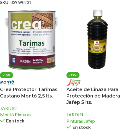
SKU:
039690231
-10%
-25%
Crea Protector Tarimas
Aceite de Linaza Para
Castaño Montó 2,5 lts.
Protección de Madera
Jafep 5 lts.
JARDIN
Montó Pinturas
JARDIN
En stock
Pinturas Jafep
En stock