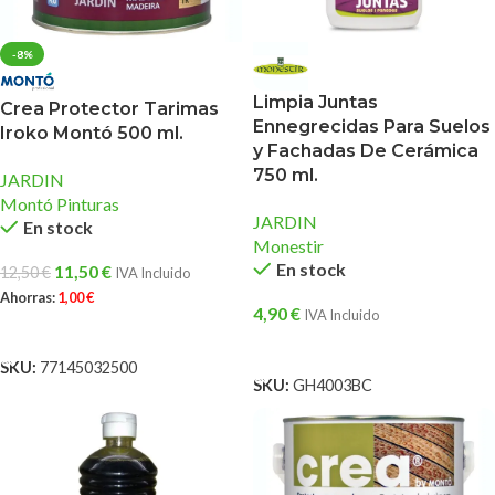
-8%
Limpia Juntas
Crea Protector Tarimas
Ennegrecidas Para Suelos
Iroko Montó 500 ml.
y Fachadas De Cerámica
750 ml.
JARDIN
Montó Pinturas
JARDIN
En stock
Monestir
En stock
11,50
€
12,50
€
IVA Incluido
Ahorras:
1,00
€
4,90
€
IVA Incluido
AÑADIR AL CARRITO
AÑADIR AL CARRITO
SKU:
77145032500
SKU:
GH4003BC