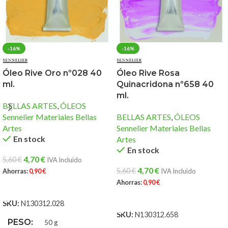
-16%
-16%
Óleo Rive Oro nº028 40
Óleo Rive Rosa
ml.
Quinacridona nº658 40
ml.
BELLAS ARTES
,
ÓLEOS
Sennelier Materiales Bellas
BELLAS ARTES
,
ÓLEOS
Artes
Sennelier Materiales Bellas
En stock
Artes
En stock
4,70
€
5,60
€
IVA Incluido
4,70
€
5,60
€
Ahorras:
0,90
€
IVA Incluido
Ahorras:
0,90
€
AÑADIR AL CARRITO
AÑADIR AL CARRITO
SKU:
N130312.028
SKU:
N130312.658
PESO
50 g