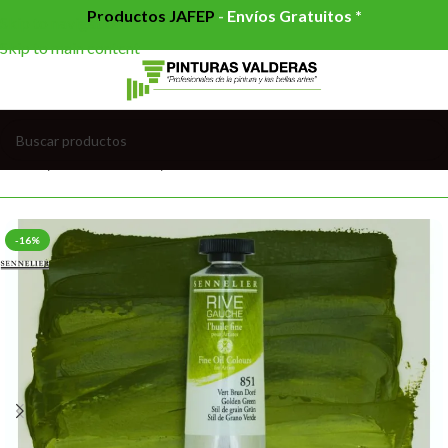
Productos JAFEP
-
Envíos Gratuitos *
Skip to navigation
Skip to main content
Inicio
/
BELLAS ARTES
/
ÓLEOS
-16%