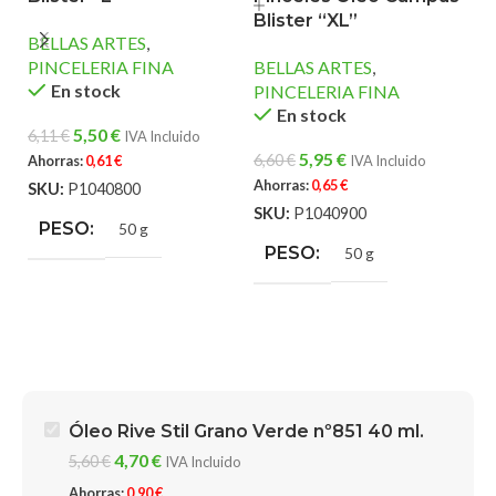
B
Blister “XL”
BELLAS ARTES
,
P
PINCELERIA FINA
BELLAS ARTES
,
En stock
PINCELERIA FINA
4
En stock
5,50
€
6,11
€
IVA Incluido
S
5,95
€
6,60
€
Ahorras:
0,61
€
IVA Incluido
Ahorras:
0,65
€
SKU:
P1040800
SKU:
P1040900
PESO
50 g
PESO
50 g
Óleo Rive Stil Grano Verde nº851 40 ml.
4,70
€
5,60
€
IVA Incluido
Ahorras:
0,90
€