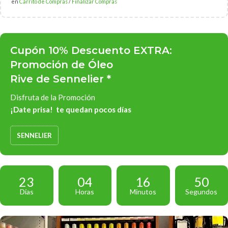
en
Carrito de Compras
/
Finalizar Compras
Cupón 10% Descuento EXTRA:
Promoción de Óleo
Rive de Sennelier *
Disfruta de la Promoción
¡Date prisa! te quedan pocos días
SENNELIER
23
04
16
49
Días
Horas
Minutos
Segundos