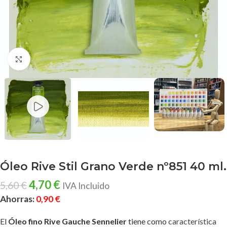
Clic para ampliar
Óleo Rive Stil Grano Verde nº851 40 ml.
4,70
€
5,60
€
IVA Incluido
Ahorras:
0,90
€
El
Óleo fino Rive Gauche Sennelier
tiene como
característica