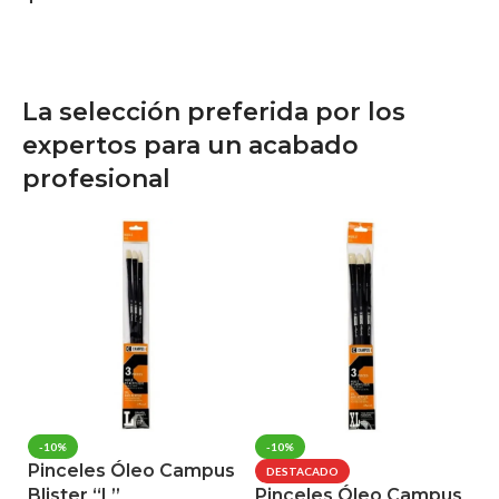
La selección preferida por los
expertos para un acabado
profesional
P
-10%
-10%
Pinceles Óleo Campus
B
DESTACADO
Blister “L”
Pinceles Óleo Campus