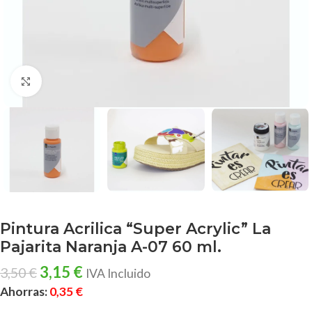
Clic para ampliar
Pintura Acrilica “Super Acrylic” La
Pajarita Naranja A-07 60 ml.
3,15
€
3,50
€
IVA Incluido
Ahorras:
0,35
€