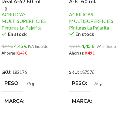
Real A-47 60 ml.
A-61 60 ml.
ACRILICAS
ACRILICAS
MULTISUPERFICIES
MULTISUPERFICIES
Pinturas La Pajarita
Pinturas La Pajarita
En stock
En stock
4,45
€
4,45
€
4,94
€
4,94
€
IVA Incluido
IVA Incluido
Ahorras:
0,49
€
Ahorras:
0,49
€
AÑADIR AL CARRITO
AÑADIR AL CARRITO
SKU:
182176
SKU:
187576
PESO
PESO
75 g
75 g
MARCA
MARCA
Pinturas La Pajarita
Pinturas La Pajarita