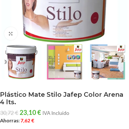
Clic para ampliar
Plástico Mate Stilo Jafep Color Arena
4 lts.
23,10
€
30,72
€
IVA Incluido
Ahorras:
7,62
€