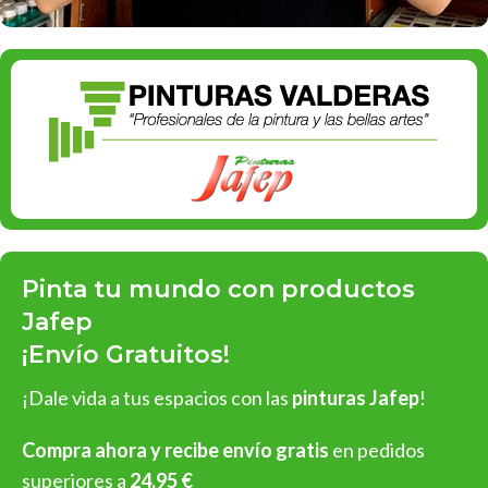
Pinta tu mundo con productos
Jafep
¡Envío Gratuitos!
¡Dale vida a tus espacios con las
pinturas Jafep
!
Compra ahora y recibe envío gratis
en pedidos
superiores a
24,95 €