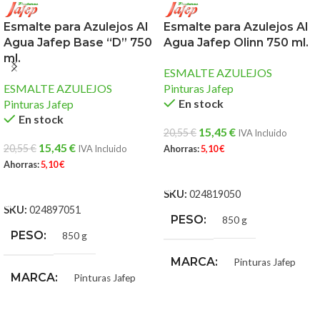
Esmalte para Azulejos Al
Esmalte para Azulejos Al
Agua Jafep Base “D” 750
Agua Jafep Olinn 750 ml.
ml.
ESMALTE AZULEJOS
ESMALTE AZULEJOS
Pinturas Jafep
En stock
Pinturas Jafep
En stock
15,45
€
20,55
€
IVA Incluido
15,45
€
20,55
€
IVA Incluido
Ahorras:
5,10
€
Ahorras:
5,10
€
AÑADIR AL CARRITO
AÑADIR AL CARRITO
SKU:
024819050
SKU:
024897051
PESO
850 g
PESO
850 g
MARCA
Pinturas Jafep
MARCA
Pinturas Jafep