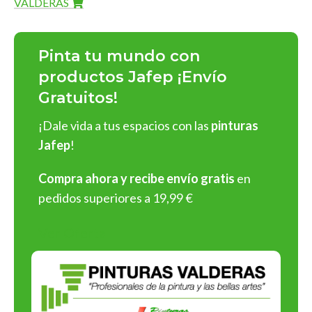
VALDERAS
Pinturas Jafep
ofrece una línea completa de productos de
alta calidad que destacan por su
durabilidad
,
acabados
Pinta tu mundo con
impecables
y
fácil aplicación
:
productos Jafep ¡Envío
Gratuitos!
Pinturas para interiores y exteriores
: En acabados
mate
,
satinado
y
brillante
, con una rica gama de colores
¡Dale vida a tus espacios con las
pinturas
personalizables.
Jafep
!
Barnices y esmaltes
: Protege y embellece superficies de
madera, metal o cualquier material.
Compra ahora y recibe envío gratis
en
Selladores y revestimientos
: Soluciones profesionales
pedidos superiores a 19,99 €
para preparar y proteger superficies antes de aplicar
pintura.
Ver Oferta
¡Y muchos más tipos de productos!
¡Elige Pinturas Jafep y asegura
resultados espectaculares en
cada aplicación!