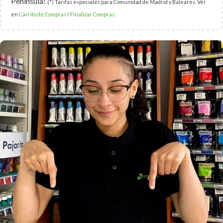
Península!
(*) Tarifas especiales para Comunidad de Madrid y Baleares. Ver
en
Carrito de Compras
/
Finalizar Compras