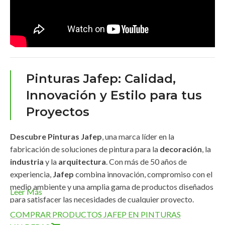
Pinturas Jafep: Calidad,
Innovación y Estilo para tus
Proyectos
Descubre Pinturas Jafep
, una marca líder en la
fabricación de soluciones de pintura para la
decoración
, la
industria
y la
arquitectura
. Con más de 50 años de
experiencia,
Jafep
combina innovación, compromiso con el
medio ambiente y una amplia gama de productos diseñados
Leer Más
para satisfacer las necesidades de cualquier proyecto.
COMPRAR PRODUCTOS JAFEP EN PINTURAS
Amplia Gama de Productos