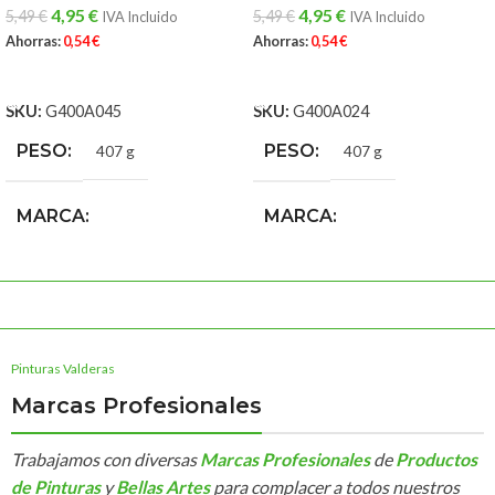
4,95
€
4,95
€
5,49
€
5,49
€
IVA Incluido
IVA Incluido
Ahorras:
0,54
€
Ahorras:
0,54
€
AÑADIR AL CARRITO
AÑADIR AL CARRITO
SKU:
G400A045
SKU:
G400A024
PESO
PESO
407 g
407 g
MARCA
MARCA
Tag Colors Spray
Tag Colors Spray
Pinturas Valderas
Marcas Profesionales
Trabajamos con diversas
Marcas Profesionales
de
Productos
de Pinturas
y
Bellas Artes
para complacer a todos nuestros