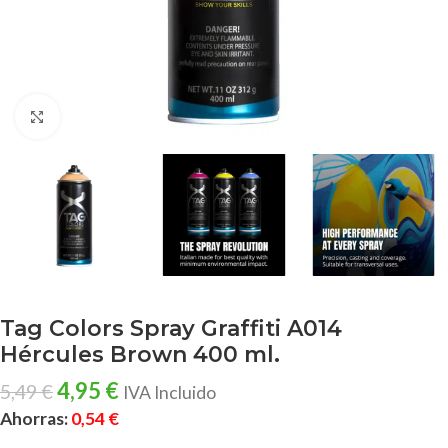
Clic para ampliar
Tag Colors Spray Graffiti A014
Hércules Brown 400 ml.
4,95
€
5,49
€
IVA Incluido
Ahorras:
0,54
€