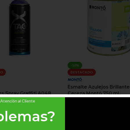
-10%
DO
DESTACADO
Esmalte Azulejos Brillante
Cereza Montó 750 ml.
s Spray Graffiti A048
iolet 400 ml.
 Atención al Cliente
Outlet Pintura Azulejos
blemas?
Montó Pinturas
RAFFITI
En stock
 Spray
k
13,95
€
15,50
€
IVA Incluido