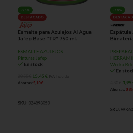
-25%
-18%
DESTACADO
DESTACA
Espátula
Esmalte para Azulejos Al Agua
Bimateri
Jafep Base “TR” 750 ml.
PREPARA
ESMALTE AZULEJOS
HERRAMI
Pinturas Jafep
En stock
Werku Bric
En stoc
15,45
€
20,55
€
IVA Incluido
3,95
4,80
€
Ahorras:
5,10
€
Ahorras:
0,8
AÑADIR AL CARRITO
AÑADIR A
SKU:
024898050
SKU:
WK60