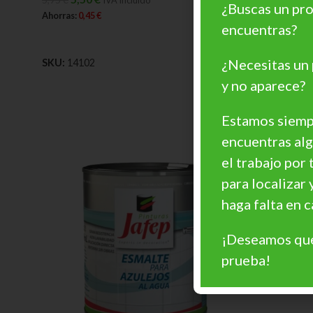
¿Buscas un pro
4,95
5,49
€
Ahorras:
0,45
€
encuentras?
Ahorras:
0,5
AÑADIR AL CARRITO
AÑADIR A
¿Necesitas un
SKU:
14102
SKU:
G400
y no aparece?
Estamos siempr
encuentras al
el trabajo por 
para localizar 
haga falta en
¡Deseamos que
prueba!