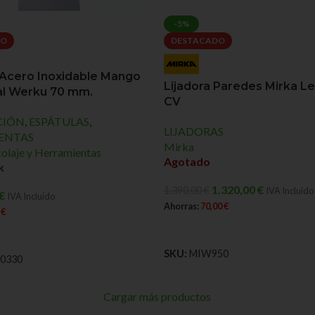
-5%
DO
DESTACADO
 Acero Inoxidable Mango
Lijadora Paredes Mirka L
al Werku 70 mm.
CV
CIÓN
,
ESPÁTULAS
,
LIJADORAS
ENTAS
Mirka
olaje y Herramientas
Agotado
k
1.320,00
€
1.390,00
€
IVA Incluido
€
IVA Incluido
Ahorras:
70,00
€
5
€
LEER MÁS
L CARRITO
SKU:
MIW950
0330
Cargar más productos