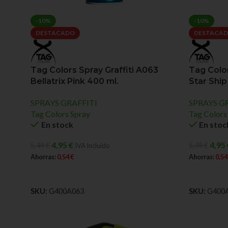
-10%
-10%
DESTACADO
DESTACA
Tag Colors Spray Graffiti A063
Tag Color
Bellatrix Pink 400 ml.
Star Ship
SPRAYS GRAFFITI
SPRAYS G
Tag Colors Spray
Tag Colors
En stock
En stoc
4,95
€
4,95
5,49
€
5,49
€
IVA Incluido
Ahorras:
0,54
€
Ahorras:
0,5
AÑADIR AL CARRITO
AÑADIR A
SKU:
G400A063
SKU:
G400