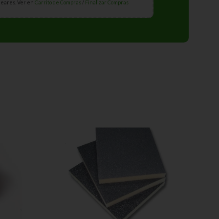
leares. Ver en
Carrito de Compras
/
Finalizar Compras