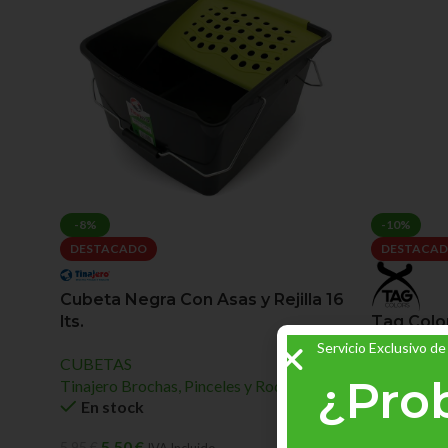
-8%
-10%
DESTACADO
DESTACA
Cubeta Negra Con Asas y Rejilla 16
lts.
Tag Color
Freezer V
Servicio Exclusivo de
CUBETAS
¿Pro
Tinajero Brochas, Pinceles y Rodillos
SPRAYS G
En stock
Tag Colors
En stoc
5,50
€
5,95
€
IVA Incluido