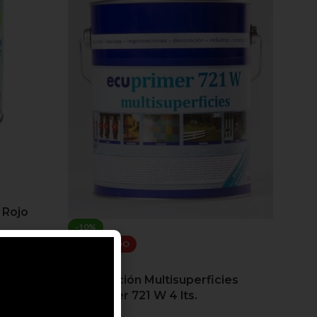
 Rojo
-10%
DESTACADO
Imprimación Multisuperficies
Ecuprimer 721 W 4 lts.