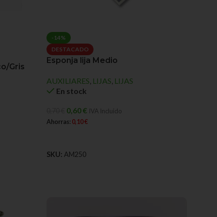
-14%
DESTACADO
Esponja lija Medio
o/Gris
AUXILIARES
,
LIJAS
,
LIJAS
En stock
0,60
€
0,70
€
IVA Incluido
Ahorras:
0,10
€
AÑADIR AL CARRITO
SKU:
AM250