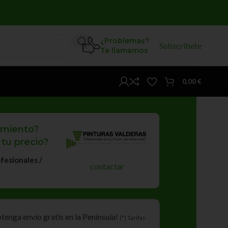
¿Problemas?
Subscríbete
Te llamamos
0,00
€
amiento?
 tu precio?
fesionales /
contactar
btenga envío gratis en la Península!
(*) Tarifas