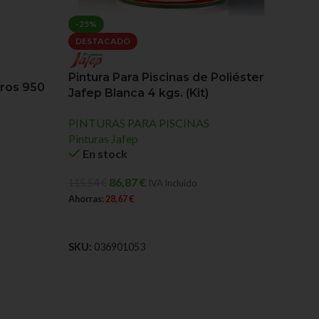
-25%
DESTACADO
Pintura Para Piscinas de Poliéster
eros 950
Jafep Blanca 4 kgs. (Kit)
PINTURAS PARA PISCINAS
Pinturas Jafep
En stock
86,87
€
115,54
€
IVA Incluido
Ahorras:
28,67
€
AÑADIR AL CARRITO
SKU:
036901053