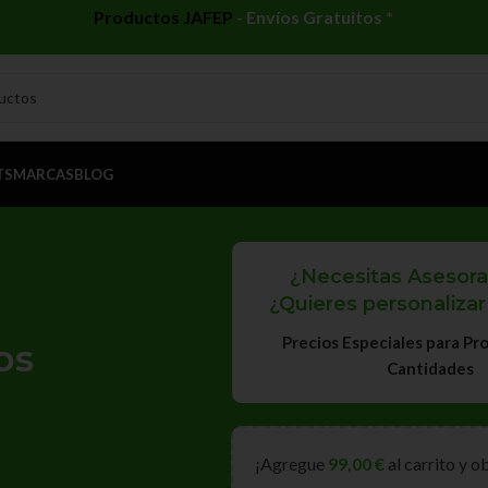
Productos JAFEP
-
Envíos Gratuitos *
TS
MARCAS
BLOG
¿Necesitas Asesor
¿Quieres personalizar
Precios Especiales para Pro
os
Cantidades
¡Agregue
99,00
€
al carrito y o