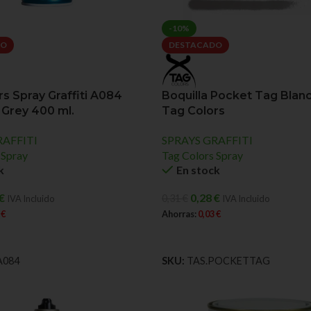
-10%
DO
DESTACADO
s Spray Graffiti A084
Boquilla Pocket Tag Blanc
 Grey 400 ml.
Tag Colors
RAFFITI
SPRAYS GRAFFITI
 Spray
Tag Colors Spray
k
En stock
€
0,28
€
0,31
€
IVA Incluido
IVA Incluido
4
€
Ahorras:
0,03
€
L CARRITO
AÑADIR AL CARRITO
A084
SKU:
TAS.POCKETTAG