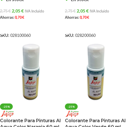
2,05
€
2,05
€
2,75
€
2,75
€
IVA Incluido
IVA Incluido
Ahorras:
0,70
€
Ahorras:
0,70
€
AÑADIR AL CARRITO
AÑADIR AL CARRITO
SKU:
028100060
SKU:
028200060
-25%
-25%
Colorante Para Pinturas Al
Colorante Para Pinturas Al
Agua Color Naranja 60 ml.
Agua Color Verde 60 ml.