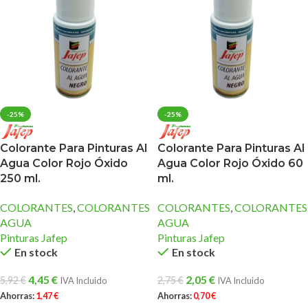
-25%
-25%
Colorante Para Pinturas Al
Colorante Para Pinturas Al
Agua Color Rojo Óxido
Agua Color Rojo Óxido 60
250 ml.
ml.
COLORANTES
,
COLORANTES
COLORANTES
,
COLORANTES
AGUA
AGUA
Pinturas Jafep
Pinturas Jafep
En stock
En stock
4,45
€
2,05
€
5,92
€
2,75
€
IVA Incluido
IVA Incluido
Ahorras:
1,47
€
Ahorras:
0,70
€