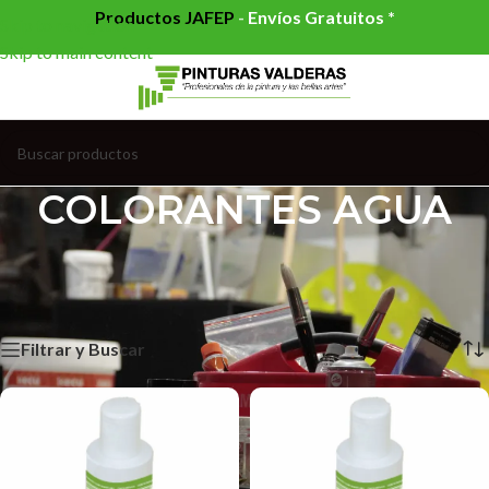
Productos JAFEP
-
Envíos Gratuitos *
Skip to navigation
Skip to main content
COLORANTES AGUA
Inicio
/
AUXILIARES
/
COLORANTES
/
COLORANTES AGUA
/
Página 2
Mostrando 13–24 de 29 resultados
Filtrar y Buscar