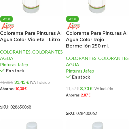
-25%
-25%
Colorante Para Pinturas Al
Colorante Para Pinturas Al
Agua Color Violeta 1 Litro
Agua Color Rojo
Bermellón 250 ml.
COLORANTES
,
COLORANTES
AGUA
COLORANTES
,
COLORANTES
Pinturas Jafep
AGUA
En stock
Pinturas Jafep
En stock
31,45
€
41,83
€
IVA Incluido
8,70
€
11,57
€
Ahorras:
10,38
€
IVA Incluido
Ahorras:
2,87
€
AÑADIR AL CARRITO
AÑADIR AL CARRITO
SKU:
028650068
SKU:
028400062