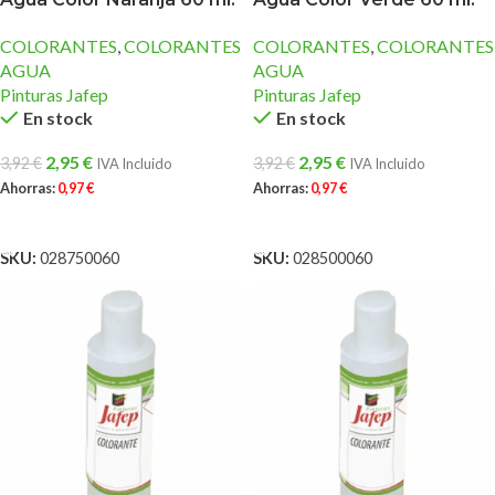
COLORANTES
,
COLORANTES
COLORANTES
,
COLORANTES
AGUA
AGUA
Pinturas Jafep
Pinturas Jafep
En stock
En stock
2,95
€
2,95
€
3,92
€
3,92
€
IVA Incluido
IVA Incluido
Ahorras:
0,97
€
Ahorras:
0,97
€
AÑADIR AL CARRITO
AÑADIR AL CARRITO
SKU:
028750060
SKU:
028500060