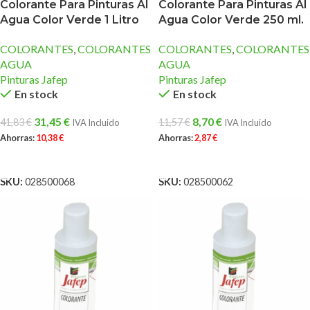
Colorante Para Pinturas Al
Colorante Para Pinturas Al
Agua Color Verde 1 Litro
Agua Color Verde 250 ml.
COLORANTES
,
COLORANTES
COLORANTES
,
COLORANTES
AGUA
AGUA
Pinturas Jafep
Pinturas Jafep
En stock
En stock
31,45
€
8,70
€
41,83
€
11,57
€
IVA Incluido
IVA Incluido
Ahorras:
10,38
€
Ahorras:
2,87
€
AÑADIR AL CARRITO
AÑADIR AL CARRITO
SKU:
028500068
SKU:
028500062