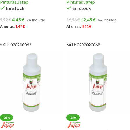
Pinturas Jafep
Pinturas Jafep
En stock
En stock
4,45
€
12,45
€
5,92
€
16,56
€
IVA Incluido
IVA Incluido
Ahorras:
1,47
€
Ahorras:
4,11
€
AÑADIR AL CARRITO
AÑADIR AL CARRITO
SKU:
028200062
SKU:
0282020068
-25%
-25%