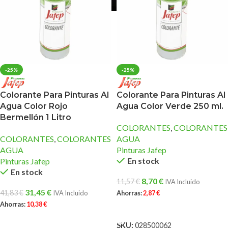
-25%
-25%
Colorante Para Pinturas Al
Colorante Para Pinturas Al
Agua Color Rojo
Agua Color Verde 250 ml.
Bermellón 1 Litro
COLORANTES
,
COLORANTES
COLORANTES
,
COLORANTES
AGUA
AGUA
Pinturas Jafep
En stock
Pinturas Jafep
En stock
8,70
€
11,57
€
IVA Incluido
31,45
€
41,83
€
IVA Incluido
Ahorras:
2,87
€
Ahorras:
10,38
€
AÑADIR AL CARRITO
AÑADIR AL CARRITO
SKU:
028500062