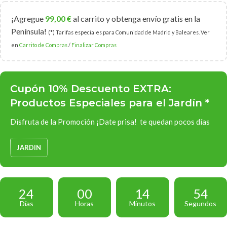
¡Agregue
99,00
€
al carrito y obtenga envío gratis en la
Península!
(*) Tarifas especiales para Comunidad de Madrid y Baleares. Ver
en
Carrito de Compras
/
Finalizar Compras
Cupón 10% Descuento EXTRA:
Productos Especiales para el Jardín *
Disfruta de la Promoción ¡Date prisa! te quedan pocos días
JARDIN
24
00
14
53
Días
Horas
Minutos
Segundos