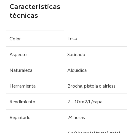
Características
técnicas
Teca
Color
Aspecto
Satinado
Naturaleza
Alquídica
Herramienta
Brocha, pistola o airless
Rendimiento
7 – 10 m2/L/capa
Repintado
24 horas
6 a 8 horas (al tacto), total