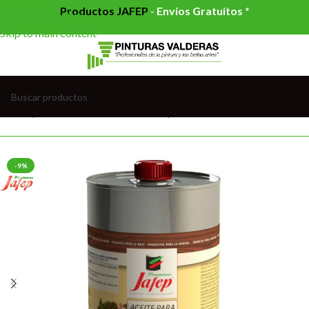
Productos JAFEP
-
Envíos Gratuitos *
Skip to navigation
Skip to main content
Inicio
/
PRODUCTOS ESPECIALES
/
JARDIN
-9%