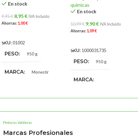
En stock
quimicas
En stock
8,95
€
9,95
€
IVA Incluido
Ahorras:
1,00
€
9,90
€
10,99
€
IVA Incluido
Ahorras:
1,09
€
AÑADIR AL CARRITO
AÑADIR AL CARRITO
SKU:
01002
SKU:
1000031735
PESO
950 g
PESO
950 g
MARCA
Monestir
MARCA
NeoQuim especialidades
quimicas
Pinturas Valderas
Marcas Profesionales