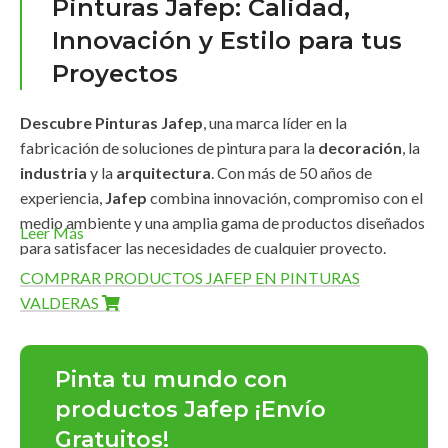
Pinturas Jafep: Calidad,
Innovación y Estilo para tus
Proyectos
Descubre Pinturas Jafep
, una marca líder en la
fabricación de soluciones de pintura para la
decoración
, la
industria
y la
arquitectura
. Con más de 50 años de
experiencia,
Jafep
combina innovación, compromiso con el
medio ambiente y una amplia gama de productos diseñados
Leer Más
para satisfacer las necesidades de cualquier proyecto.
COMPRAR PRODUCTOS JAFEP EN PINTURAS
Amplia Gama de Productos
VALDERAS
Pinturas Jafep
ofrece una línea completa de productos de
alta calidad que destacan por su
durabilidad
,
acabados
Pinta tu mundo con
impecables
y
fácil aplicación
:
productos Jafep ¡Envío
Gratuitos!
Pinturas para interiores y exteriores
: En acabados