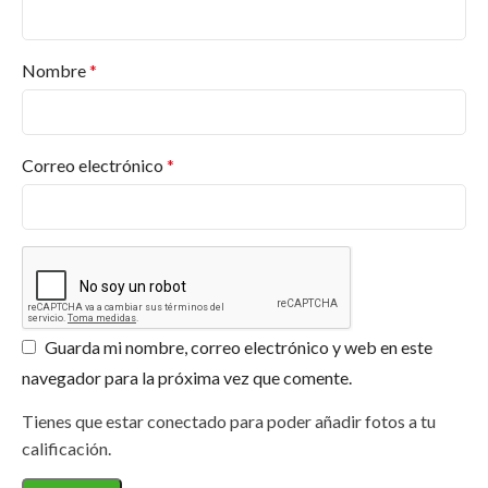
barnices, esmaltes, selladores, revestimientos, en
diversos acabados y colores. Y más productos.
Encuentra lo que necesitas en
Pinturas Valderas
.
Nombre
*
¿Dónde puedo comprar productos Jafep?
¿Qué certificaciones tiene Pinturas Jafep?
Correo electrónico
*
¿Ofrecen asesoramiento para proyectos
específicos?
¿Los productos de Jafep son respetuosos con
el medio ambiente?
Guarda mi nombre, correo electrónico y web en este
navegador para la próxima vez que comente.
Tienes que estar conectado para poder añadir fotos a tu
calificación.