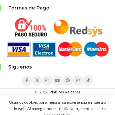
Formas de Pago
Síguenos
© 2026
Pinturas Valderas
64,86
€
Aceite
58,85
€
¡Compra este prod
Para
Usamos cookies para mejorar su experiencia en nuestro
IVA
Protección
sitio web. Al navegar por este sitio web, acepta nuestro
1
AÑ
Incluido
de Madera
disponibles
uso de cookies.