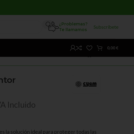
¿Problemas?
Subscríbete
Te llamamos
0,00
€
ntor
VA Incluido
s la solución ideal para proteger todas las