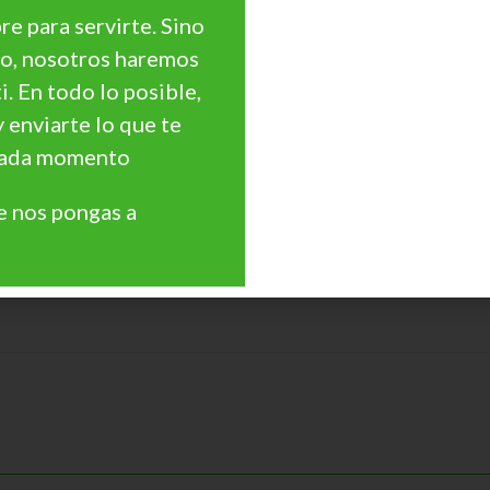
ares
e para servirte. Sino
go, nosotros haremos
ti. En todo lo posible,
y enviarte lo que te
e de agua
 cada momento
 nos pongas a
Haz Clic