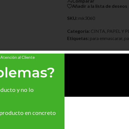
Comparar
Añadir a la lista de deseos
SKU:
mk3060
Categoría:
CINTA, PAPEL Y 
Etiquetas:
para enmascarar
,
pa
 Atención al Cliente
blemas?
ducto y no lo
eger todas las áreas que no se quieren pintar. Además, la cinta de 
 las superficies que no quieren pintarse.
 producto en concreto
 decoración, construcción.