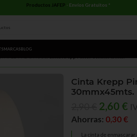
Productos JAFEP
-
Envíos Gratuitos *
TS
MARCAS
BLOG
 PAPEL Y PLÁSTICOS
/
Cinta Krepp Pintor 30mmx45mts.
Cinta Krepp Pi
30mmx45mts.
2,60
€
2,90
€
I
Ahorras:
0,30
€
La cinta de enmascarar e