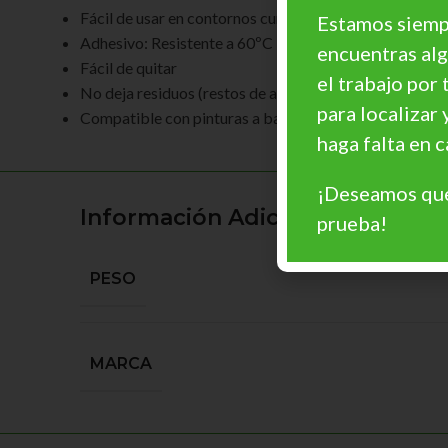
Fácil de usar en contornos curvos y superficies irregul
Estamos siempr
Adhesivo: Resistente a 60ºC
encuentras al
Fácil de quitar
el trabajo por 
No deja residuos (restos de adhesivo).
para localizar 
Compatible con pinturas a base de disolvente y a bas
haga falta en
¡Deseamos que
Información Adicional
prueba!
PESO
MARCA