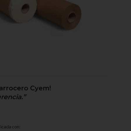
 carrocero Cyem!
rencia.”
ricada con: