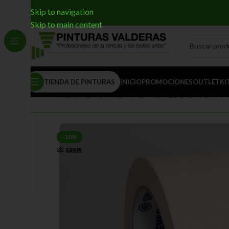
Skip to navigation
Skip to main content
TIENDA DE PINTURAS
INICIO
PROMOCIONES
OUTLET
KI
Inicio
/
HERRAMIENTAS
/
PROTECCIÓN
/
CINTA,
-10%