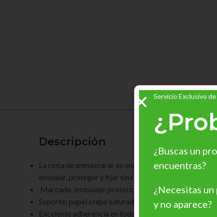
Servicio Exclusivo de
¿Pro
Descripción
¿Buscas un pro
encuentras?
La cinta de enmascarar es una solución ideal para prot
embalar, proteger y fijar sin romperse. Cubre y protege
¿Necesitas un
Marcado, embalaje, protección y reparación Pintura y
Soporte: papel crepé saturado.
y no aparece?
Excelente adherencia en todas las superficies.