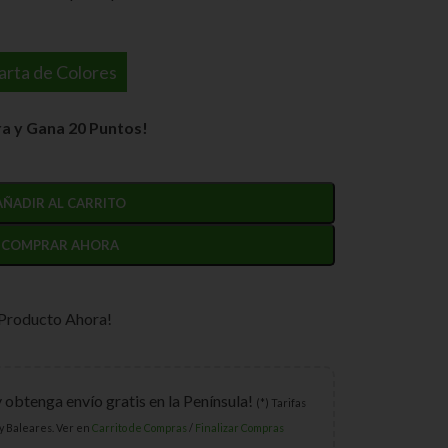
arta de Colores
a y Gana 20 Puntos!
AÑADIR AL CARRITO
COMPRAR AHORA
 Producto Ahora!
y obtenga envío gratis en la Península!
(*) Tarifas
y Baleares. Ver en
Carrito de Compras
/
Finalizar Compras