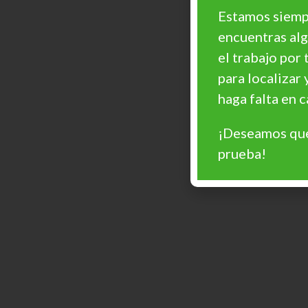
Estamos siempr
encuentras al
el trabajo por 
para localizar 
haga falta en
¡Deseamos que
prueba!