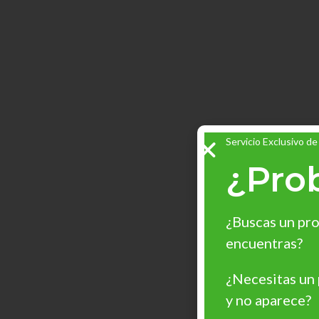
Servicio Exclusivo de
¿Pro
¿Buscas un pro
encuentras?
¿Necesitas un
y no aparece?