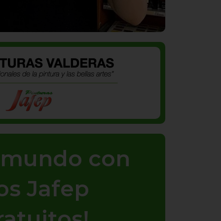
u mundo con
os Jafep
ratuitos!