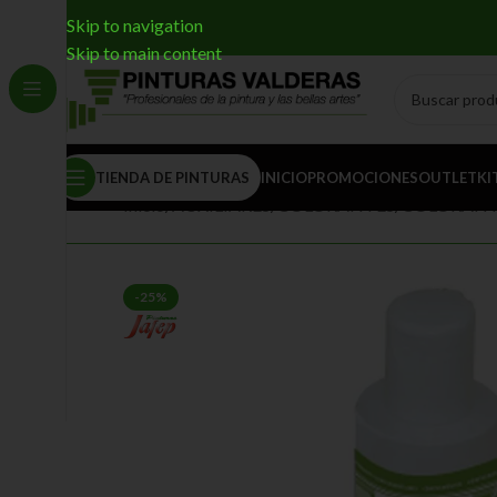
Skip to navigation
Skip to main content
TIENDA DE PINTURAS
INICIO
PROMOCIONES
OUTLET
KI
Inicio
/
AUXILIARES
/
COLORANTES
/
COLORANT
-25%