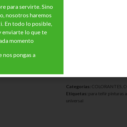
Cupón Descuento 10
e para servirte. Sino
Disfruta de un 10% en tu Pr
go, nosotros haremos
ti. En todo lo posible,
* Aprovecha esta o
y enviarte lo que te
¡Cuántos más productos e
 cada momento
 nos pongas a
Comparar
Añadir a la lista de deseos
Haz Clic
SKU:
071700062
Categorías:
COLORANTES
,
C
Etiquetas:
para teñir pinturas 
universal