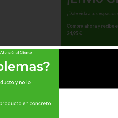
¡Dale vida a tus espacios
Compra ahora y recibe e
24,95 €
Ver Oferta
 Atención al Cliente
blemas?
¿Necesitas Asesoramie
¿Quieres personalizar
precio?
ducto y no lo
Precios Especiales par
Profesionales, Cantidades, 
 producto en concreto