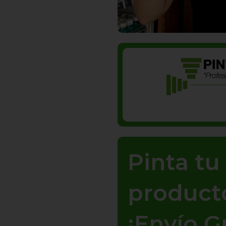
Pinta t
product
¡Envío G