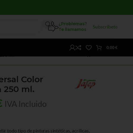
¿Problemas?
Subscríbete
Te llamamos
0,00
€
250 ml.
ersal Color
 250 ml.
€
IVA Incluido
 todo tipo de pinturas sintéticas, acrílicas,