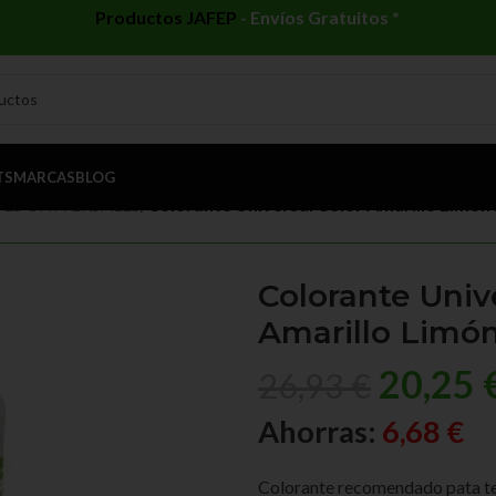
Productos JAFEP
-
Envíos Gratuitos *
TS
MARCAS
BLOG
ES UNIVERSALES
/
Colorante Universal Color Amarillo Limón 
Colorante Univ
Amarillo Limón
20,25
26,93
€
Ahorras:
6,68
€
Colorante recomendado pata teñir