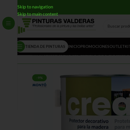
Skip to navigation
Skip to main content
TIENDA DE PINTURAS
INICIO
PROMOCIONES
OUTLET
KI
Inicio
/
PINTURAS
/
LÍNEA MADERA
/
LASUR AG
-9%