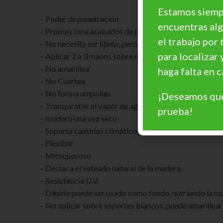
Estamos siempr
– Poder de penetración
encuentras al
– Proporciona acabados de poro abierto
el trabajo por 
– No necesita ser lijado, pero si se quiere lijar, se hac
para localizar 
– Aplicar 2 a 3 manos sobre madera nueva. 1 a 2 com
– No amarillea
haga falta en
– No Cuartea
– No forma ampollas
¡Deseamos que
– Transpirable al vapor de agua
prueba!
– Inodoro una vez seco
– Soporta cambios climáticos fuertes
– Flexible
– Microporoso
– Destaca el veteado natural de la madera
– Resistencia U.V.
– Diluido puede ser usado como fondo, nutriendo la m
– No aplicar sobre soportes blancos, puede amarillear