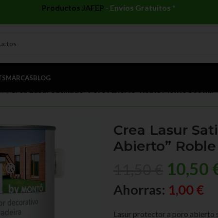
Productos JAFEP
-
Envíos Gratuitos *
TS
MARCAS
BLOG
UA
/
Crea Lasur Satinado “Poro Abierto” Roble Montó 500 ml.
Crea Lasur Sat
Abierto” Roble
10,50
11,50
€
Ahorras:
1,00
€
Lasur protector a poro abierto 