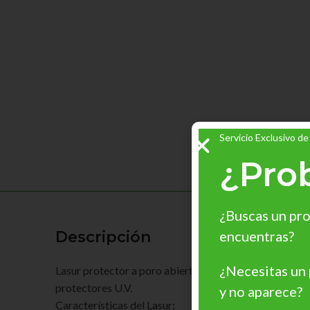
Servicio Exclusivo de
¿Pro
¿Buscas un pro
encuentras?
Descripción
¿Necesitas un
Lasur protector a poro abierto satinado. Desarrollado 
protectores U.V.
y no aparece?
Características del Lasur: