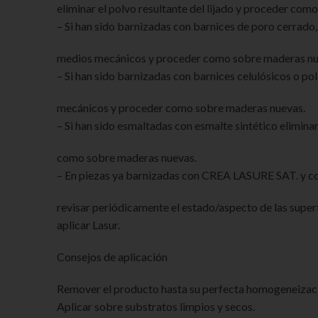
eliminar el polvo resultante del lijado y proceder co
– Si han sido barnizadas con barnices de poro cerrad
medios mecánicos y proceder como sobre maderas nu
– Si han sido barnizadas con barnices celulósicos o p
mecánicos y proceder como sobre maderas nuevas.
– Si han sido esmaltadas con esmalte sintético elimi
como sobre maderas nuevas.
– En piezas ya barnizadas con CREA LASURE SAT. y con
revisar periódicamente el estado/aspecto de las superf
aplicar Lasur.
Consejos de aplicación
Remover el producto hasta su perfecta homogeneizac
Aplicar sobre substratos limpios y secos.