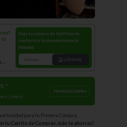
nto?
Deja tu número de teléfono de
 tu
contacto y te devolveremos la
llamada
a
LLÁMAME
...
% *
PRIMERACOMPRA
imera Compra
portunidad para tu Primera Compra.
n tu Carrito de Compras, más te ahorras!