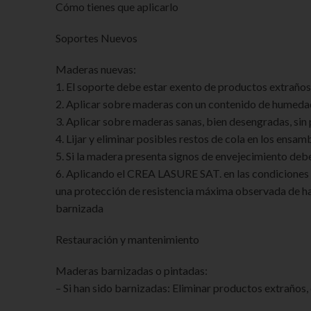
Cómo tienes que aplicarlo
Soportes Nuevos
Maderas nuevas:
1. El soporte debe estar exento de productos extraños 
2. Aplicar sobre maderas con un contenido de humedad
3. Aplicar sobre maderas sanas, bien desengradas, sin 
4. Lijar y eliminar posibles restos de cola en los ensam
5. Si la madera presenta signos de envejecimiento deb
6. Aplicando el CREA LASURE SAT. en las condiciones 
una protección de resistencia máxima observada de has
barnizada
Restauración y mantenimiento
Maderas barnizadas o pintadas:
– Si han sido barnizadas: Eliminar productos extraños, 