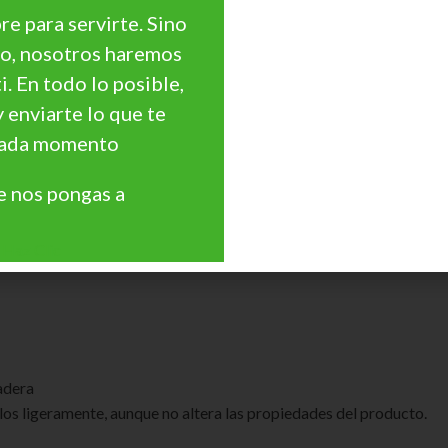
e para servirte. Sino
go, nosotros haremos
ti. En todo lo posible,
e fácilmente una vez seco
y enviarte lo que te
o manteniemiento
 cada momento
 nos pongas a
Haz Clic
adera
los ligeramente, aunque no altera las propiedades del producto.