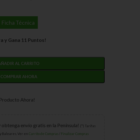
Ficha Técnica
a y Gana 11 Puntos!
AÑADIR AL CARRITO
COMPRAR AHORA
 Producto Ahora!
y obtenga envío gratis en la Península!
(*) Tarifas
y Baleares. Ver en
Carrito de Compras
/
Finalizar Compras