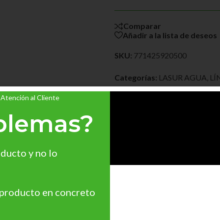
Comparar
Añadir a la lista de deseos
SKU:
771425920500
Categorías:
LASUR AGUA
,
LÍ
Etiquetas:
para proteger made
 Atención al Cliente
blemas?
ducto y no lo
 producto en concreto
con tecnología de nanopartículas, para la protección y decoración 