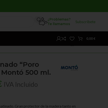
¿Problemas?
Subscríbete
Te llamamos
0,00
€
inado “Poro
 Montó 500 ml.
€
IVA Incluido
satinado. Gran protector de la madera tanto en