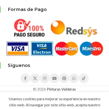
Formas de Pago
Síguenos
© 2026
Pinturas Valderas
5,95
€
¡Compra este producto Ahora y Ga
Cubeta
5,50
€
Usamos cookies para mejorar su experiencia en nuestro
Puntos!
Negra
IVA
sitio web. Al navegar por este sitio web, acepta nuestro
Con
Incluido
AÑADIR AL CARRI