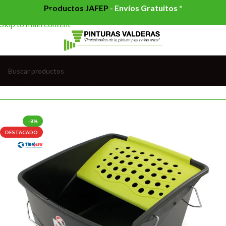
Productos JAFEP
-
Envíos Gratuitos *
Skip to navigation
Skip to main content
Inicio
/
HERRAMIENTAS
/
CUBETAS
-8%
DESTACADO