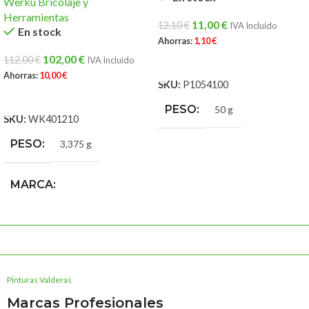
Werku Bricolaje y
Herramientas
11,00
€
12,10
€
IVA Incluido
En stock
Ahorras:
1,10
€
102,00
€
112,00
€
IVA Incluido
AÑADIR AL CARRITO
Ahorras:
10,00
€
SKU:
P1054100
AÑADIR AL CARRITO
PESO
50 g
SKU:
WK401210
PESO
3,375 g
MARCA
Werku Bricolaje y
Herramientas
Pinturas Valderas
Marcas Profesionales