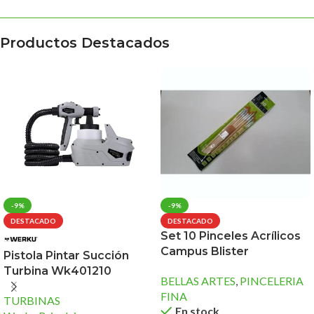
Productos Destacados
-9%
-9%
DESTACADO
DESTACADO
Set 10 Pinceles Acrílicos
Campus Blister
Pistola Pintar Succión
Turbina Wk401210
BELLAS ARTES
,
PINCELERIA
FINA
TURBINAS
En stock