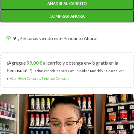
AÑADIR AL CARRITO
COMPRAR AHORA
9
¡Personas viendo este Producto Ahora!
¡Agregue
99,00
€
al carrito y obtenga envío gratis en la
Península!
(*) Tarifas especiales para Comunidad de Madrid y Baleares. Ver
en
Carrito de Compras
/
Finalizar Compras