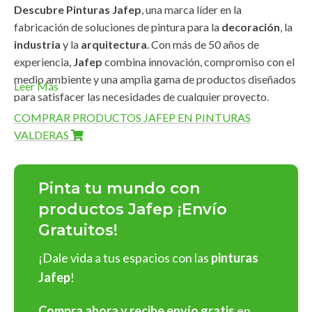
Descubre Pinturas Jafep
, una marca líder en la
fabricación de soluciones de pintura para la
decoración
, la
industria
y la
arquitectura
. Con más de 50 años de
experiencia,
Jafep
combina innovación, compromiso con el
medio ambiente y una amplia gama de productos diseñados
Leer Más
para satisfacer las necesidades de cualquier proyecto.
COMPRAR PRODUCTOS JAFEP EN PINTURAS
Amplia Gama de Productos
VALDERAS
Pinturas Jafep
ofrece una línea completa de productos de
alta calidad que destacan por su
durabilidad
,
acabados
Pinta tu mundo con
impecables
y
fácil aplicación
:
productos Jafep ¡Envío
Gratuitos!
Pinturas para interiores y exteriores
: En acabados
mate
,
satinado
y
brillante
, con una rica gama de colores
¡Dale vida a tus espacios con las
pinturas
personalizables.
Jafep
!
Barnices y esmaltes
: Protege y embellece superficies de
madera, metal o cualquier material.
Compra ahora y recibe envío gratis
en