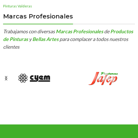
Savannah
,
Siena
,
Siena
Tostado
,
Terracota
,
Tierra del
Pinturas Valderas
Sur
,
Verde Oliva
,
Verde Pinia
,
Marcas Profesionales
Verde Spring
Trabajamos con diversas
Marcas Profesionales
de
Productos
TAMAÑO
15 lts.
,
4 lts.
de Pinturas
y
Bellas Artes
para complacer a todos nuestros
clientes