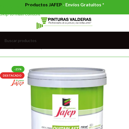
Productos JAFEP
-
Envíos Gratuitos *
Skip to navigation
Skip to main content
Inicio
/
AUXILIARES
/
DECAPANTE
-25%
DESTACADO