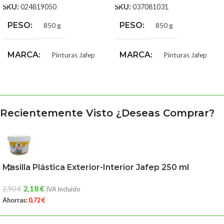
SKU:
024819050
SKU:
037081031
PESO
PESO
850 g
850 g
MARCA
MARCA
Pinturas Jafep
Pinturas Jafep
COLOR PETREX
Al-Andalus
,
Albero
,
Amarillo
Recientemente Visto ¿Deseas Comprar?
Castilla
,
Amarillo Óxido
,
Asalmonado
,
Azul Tabarca
,
Beig Salmón
,
Canela
,
Constelación
,
Crema
,
Gris
Eclipse
,
Gris Galaxy
,
Gris
Masilla Plástica Exterior-Interior Jafep 250 ml
Nacarado
,
Herrumbre
,
Hueso
,
Mandarín
,
Marfil
,
Marfil Claro
,
Marfil Rocalla
,
Mármol
,
Marrón
2,18
€
2,90
€
IVA Incluido
Virginia
,
Ocre Bahía
,
Ocre
Ahorras:
0,72
€
Canarias
,
Ocre Claro
,
Púrpura
,
Rojo Granada
,
Salmón Alaska
,