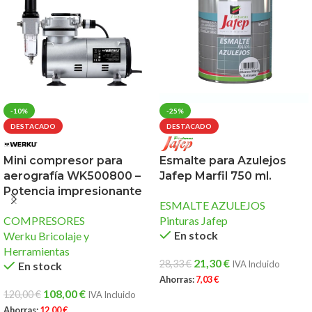
-10%
-25%
DESTACADO
DESTACADO
Mini compresor para
Esmalte para Azulejos
aerografía WK500800 –
Jafep Marfil 750 ml.
Potencia impresionante
ESMALTE AZULEJOS
COMPRESORES
Pinturas Jafep
En stock
Werku Bricolaje y
Herramientas
21,30
€
28,33
€
IVA Incluido
En stock
Ahorras:
7,03
€
108,00
€
120,00
€
IVA Incluido
AÑADIR AL CARRITO
Ahorras:
12,00
€