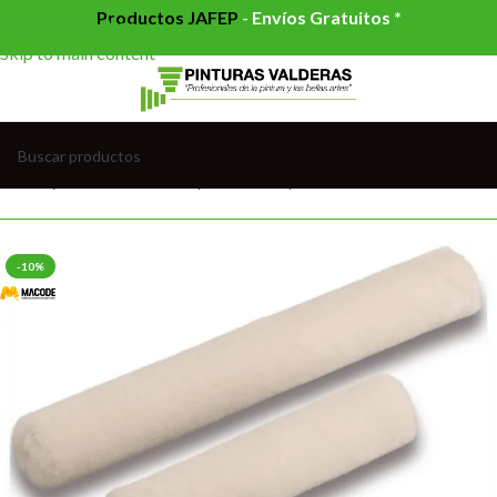
Productos JAFEP
-
Envíos Gratuitos *
Skip to navigation
Skip to main content
Inicio
/
HERRAMIENTAS
/
RODILLOS
/
VARILLAS Y MINIS
-10%