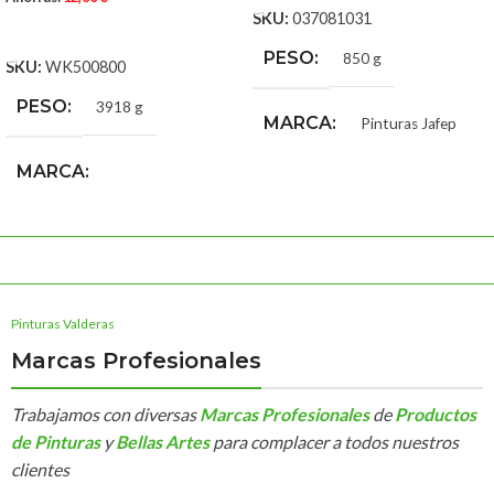
SKU:
037081031
AÑADIR AL CARRITO
PESO
850 g
SKU:
WK500800
PESO
3918 g
MARCA
Pinturas Jafep
MARCA
COLOR PETREX
Werku Bricolaje y
Al-Andalus
,
Albero
,
Amarillo
Herramientas
Castilla
,
Amarillo Óxido
,
Asalmonado
,
Azul Tabarca
,
Beig Salmón
,
Canela
,
Pinturas Valderas
Constelación
,
Crema
,
Gris
Eclipse
,
Gris Galaxy
,
Gris
Marcas Profesionales
Nacarado
,
Herrumbre
,
Hueso
,
Mandarín
,
Marfil
,
Marfil Claro
,
Trabajamos con diversas
Marcas Profesionales
de
Productos
Marfil Rocalla
,
Mármol
,
Marrón
Virginia
,
Ocre Bahía
,
Ocre
de Pinturas
y
Bellas Artes
para complacer a todos nuestros
Canarias
,
Ocre Claro
,
Púrpura
,
clientes
Rojo Granada
,
Salmón Alaska
,