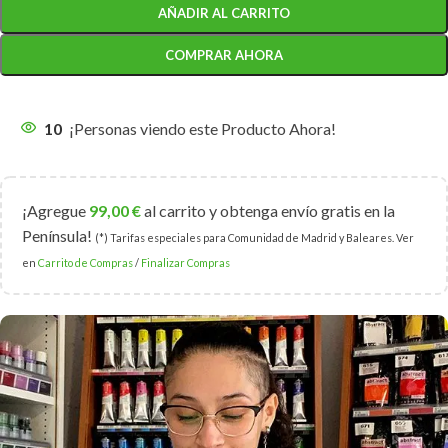
AÑADIR AL CARRITO
COMPRAR AHORA
10
¡Personas viendo este Producto Ahora!
¡Agregue
99,00
€
al carrito y obtenga envío gratis en la
Península!
(*) Tarifas especiales para Comunidad de Madrid y Baleares. Ver
en
Carrito de Compras
/
Finalizar Compras