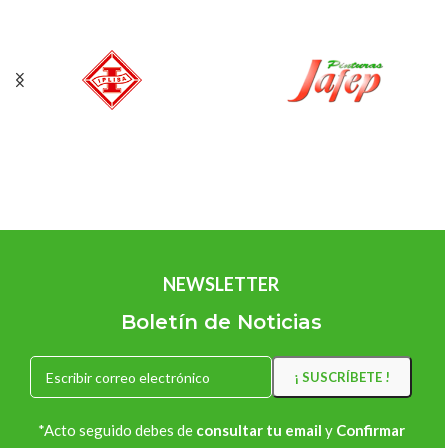
Savannah
,
Siena
,
Siena
Tostado
,
Terracota
,
Tierra del
Sur
,
Verde Oliva
,
Verde Pinia
,
Verde Spring
TAMAÑO
15 lts.
,
4 lts.
NEWSLETTER
Boletín de Noticias
*Acto seguido debes de
consultar tu email
y
Confirmar