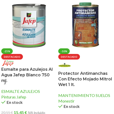
-25%
-10%
DESTACADO
DESTACADO
Esmalte para Azulejos Al
Protector Antimanchas
Agua Jafep Blanco 750
Con Efecto Mojado Mitrol
ml.
Wet 1 lt.
ESMALTE AZULEJOS
MANTENIMIENTO SUELOS
Pinturas Jafep
Monestir
En stock
En stock
15,45
€
20,55
€
IVA Incluido