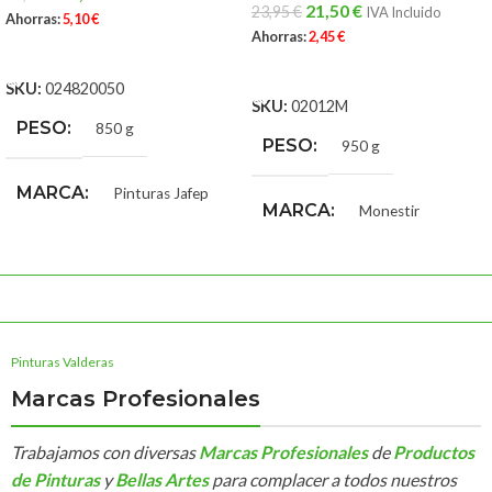
21,50
€
23,95
€
IVA Incluido
Ahorras:
5,10
€
Ahorras:
2,45
€
AÑADIR AL CARRITO
AÑADIR AL CARRITO
SKU:
024820050
SKU:
02012M
PESO
850 g
PESO
950 g
MARCA
Pinturas Jafep
MARCA
Monestir
Pinturas Valderas
Marcas Profesionales
Trabajamos con diversas
Marcas Profesionales
de
Productos
de Pinturas
y
Bellas Artes
para complacer a todos nuestros