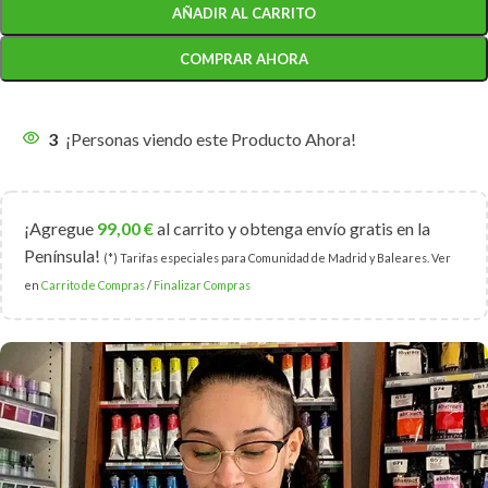
AÑADIR AL CARRITO
COMPRAR AHORA
3
¡Personas viendo este Producto Ahora!
¡Agregue
99,00
€
al carrito y obtenga envío gratis en la
Península!
(*) Tarifas especiales para Comunidad de Madrid y Baleares. Ver
en
Carrito de Compras
/
Finalizar Compras