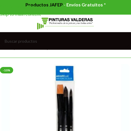
Productos JAFEP
-
Envíos Gratuitos *
Skip to navigation
Skip to main content
Inicio
/
BELLAS ARTES
/
PINCELERIA FINA
-10%