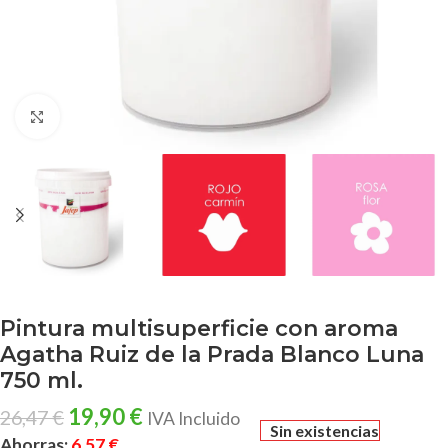
Clic para ampliar
Pintura multisuperficie con aroma
Agatha Ruiz de la Prada Blanco Luna
750 ml.
19,90
€
26,47
€
IVA Incluido
Sin existencias
Ahorras:
6,57
€