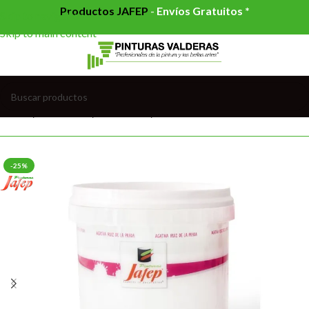
Productos JAFEP
-
Envíos Gratuitos *
Skip to navigation
Skip to main content
Inicio
/
PINTURAS
/
ESMALTES
/
ESMALTES AGUA
-25%