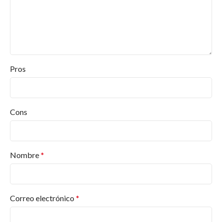
solo
Jafep
puede ofrecer.
Preguntas y Respuestas
Frecuentes
Pros
¿Qué productos ofrece Pinturas Jafep?
Desde pinturas para interiores y exteriores hasta
Cons
barnices, esmaltes, selladores, revestimientos, en
diversos acabados y colores. Y más productos.
Encuentra lo que necesitas en
Pinturas Valderas
.
Nombre
*
¿Dónde puedo comprar productos Jafep?
¿Qué certificaciones tiene Pinturas Jafep?
¿Ofrecen asesoramiento para proyectos
Correo electrónico
*
específicos?