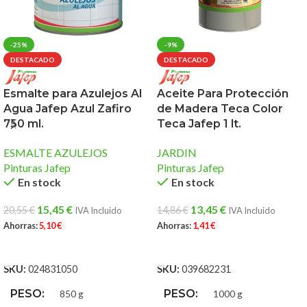
-25%
-9%
DESTACADO
DESTACADO
Esmalte para Azulejos Al
Aceite Para Protección
Agua Jafep Azul Zafiro
de Madera Teca Color
750 ml.
Teca Jafep 1 lt.
ESMALTE AZULEJOS
JARDIN
Pinturas Jafep
Pinturas Jafep
En stock
En stock
15,45
€
13,45
€
20,55
€
14,86
€
IVA Incluido
IVA Incluido
Ahorras:
5,10
€
Ahorras:
1,41
€
AÑADIR AL CARRITO
AÑADIR AL CARRITO
SKU:
024831050
SKU:
039682231
PESO
PESO
850 g
1000 g