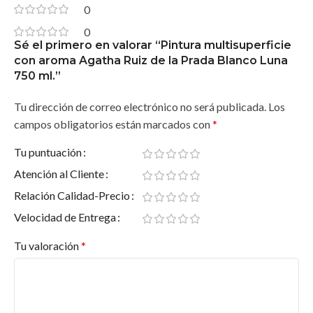
ayudará a elegir el producto perfecto para tu proyecto.
0
Amplio stock
: Disponemos de la gama completa de
0
productos Jafep, lista para tus necesidades.
Sé el primero en valorar “Pintura multisuperficie
Atención postventa
: Garantizamos tu satisfacción con el
con aroma Agatha Ruiz de la Prada Blanco Luna
750 ml.”
producto y te ofrecemos soporte continuo.
“La elección de una pintura no solo es estética,
Tu dirección de correo electrónico no será publicada.
Los
sino también una inversión en durabilidad y
campos obligatorios están marcados con
*
estilo. Con
Pinturas Jafep
, siempre tomas la
Tu puntuación
mejor decisión.”
Atención al Cliente
¡Haz que tu espacio destaque
Relación Calidad-Precio
hoy mismo!
Velocidad de Entrega
Compra ahora
en
Pinturas Valderas
y aprovecha nuestra
Tu valoración
*
asesoría gratuita.
Consulta el catálogo completo
y encuentra el producto
ideal para ti.
Transforma tus proyectos
con la calidad y el estilo que