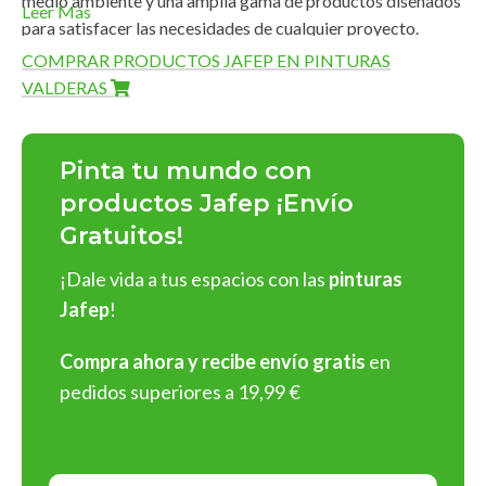
medio ambiente y una amplia gama de productos diseñados
Leer Más
para satisfacer las necesidades de cualquier proyecto.
COMPRAR PRODUCTOS JAFEP EN PINTURAS
Amplia Gama de Productos
VALDERAS
Pinturas Jafep
ofrece una línea completa de productos de
alta calidad que destacan por su
durabilidad
,
acabados
Pinta tu mundo con
impecables
y
fácil aplicación
:
productos Jafep ¡Envío
Gratuitos!
Pinturas para interiores y exteriores
: En acabados
mate
,
satinado
y
brillante
, con una rica gama de colores
¡Dale vida a tus espacios con las
pinturas
personalizables.
Jafep
!
Barnices y esmaltes
: Protege y embellece superficies de
madera, metal o cualquier material.
Compra ahora y recibe envío gratis
en
Selladores y revestimientos
: Soluciones profesionales
pedidos superiores a 19,99 €
para preparar y proteger superficies antes de aplicar
pintura.
Ver Oferta
¡Y muchos más tipos de productos!
¡Elige Pinturas Jafep y asegura