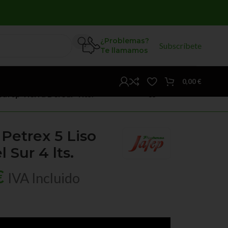
¿Problemas?
Subscríbete
Te llamamos
0,00
€
afep Tierra Del Sur 4 lts.
Petrex 5 Liso
 Sur 4 lts.
€
IVA Incluido