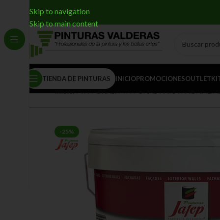
Skip to navigation
Skip to main content
TIENDA DE PINTURAS
INICIO
PROMOCIONES
OUTLET
KI
Inicio
/
PINTURAS
/
PINTURAS PARA FACHADA
-25%