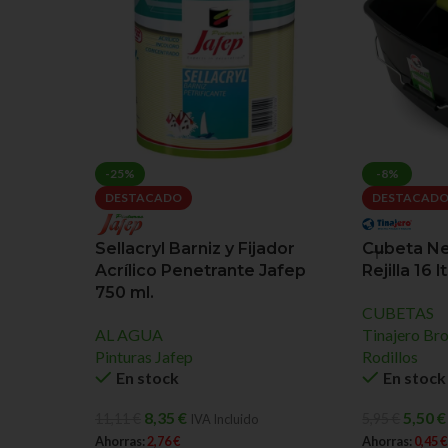
-25%
-8%
DESTACADO
DESTACAD
Cubeta Ne
Sellacryl Barniz y Fijador
Rejilla 16 lt
Acrílico Penetrante Jafep
750 ml.
CUBETAS
Tinajero Bro
AL AGUA
Rodillos
Pinturas Jafep
En stock
En stock
5,50
€
8,35
€
5,95
€
11,11
€
IVA Incluido
Ahorras:
0,45
€
Ahorras:
2,76
€