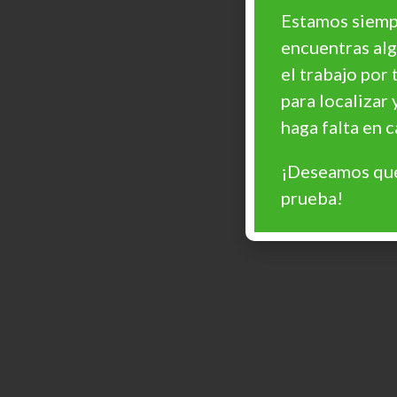
Estamos siempr
encuentras al
el trabajo por 
para localizar 
haga falta en
¡Deseamos que
prueba!