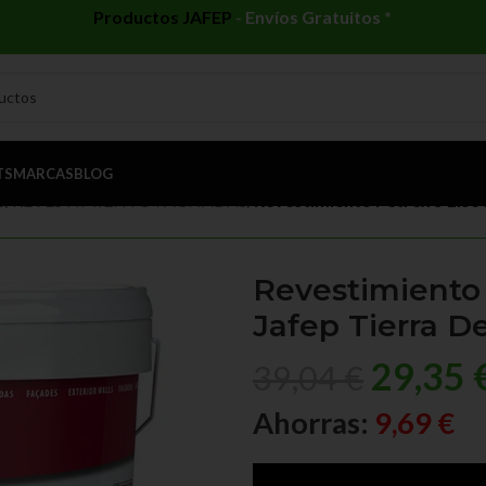
Productos JAFEP
-
Envíos Gratuitos *
TS
MARCAS
BLOG
S
/
REVESTIMIENTO FACHADAS
/
Revestimiento Petrex 5 Liso J
Revestimiento 
Jafep Tierra Del
29,35
39,04
€
Ahorras:
9,69
€