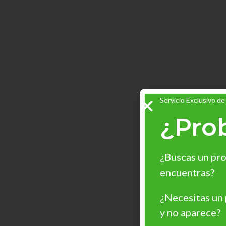
Servicio Exclusivo de
¿Pro
¿Buscas un pro
encuentras?
¿Necesitas un
y no aparece?