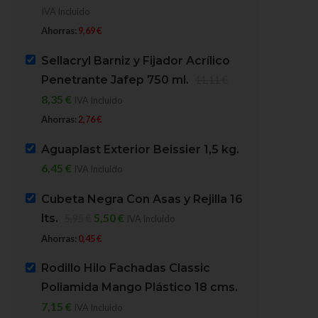
IVA Incluido
Ahorras:
9,69
€
Sellacryl Barniz y Fijador Acrílico
Penetrante Jafep 750 ml.
11,11
€
8,35
€
IVA Incluido
Ahorras:
2,76
€
Rodillo Hilo Fachadas
Brochín prensado De
Aguaplast Exterior Beissier 1,5 kg.
Classic Poliamida Mango
nº14
6,45
€
IVA Incluido
Plástico 18 cms.
BROCHAS
Cubeta Negra Con Asas y Rejilla 16
HERRAMIENTAS
,
RODILLOS
,
Tinajero Brochas, Pinceles
5,50
€
lts.
RODILLOS COMPLETOS
Rodillos
5,95
€
IVA Incluido
En stock
Macode Rodillos y Herramientas
Ahorras:
0,45
€
En stock
8,95
€
IVA Incluido
Rodillo Hilo Fachadas Classic
7,15
€
IVA Incluido
SKU:
03170
Poliamida Mango Plástico 18 cms.
SKU:
078320
7,15
€
PESO
184 g
IVA Incluido