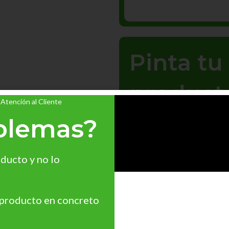
Pinta t
product
 Atención al Cliente
¡Envío G
blemas?
¡Dale vida a tus espacios
ducto y no lo
Compra ahora y recibe e
19,99 €
 producto en concreto
Ver Oferta