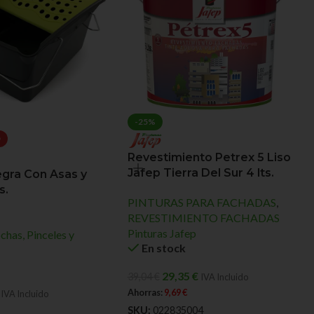
-25%
O
Revestimiento Petrex 5 Liso
Jafep Tierra Del Sur 4 lts.
gra Con Asas y
s.
PINTURAS PARA FACHADAS
,
REVESTIMIENTO FACHADAS
Pinturas Jafep
chas, Pinceles y
En stock
29,35
€
39,04
€
IVA Incluido
Ahorras:
9,69
€
IVA Incluido
SKU:
022835004