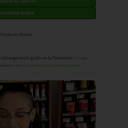
AÑADIR AL CARRITO
COMPRAR AHORA
 Producto Ahora!
y obtenga envío gratis en la Península!
(*) Tarifas
y Baleares. Ver en
Carrito de Compras
/
Finalizar Compras