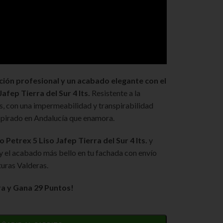
ción profesional y un acabado elegante con el
afep Tierra del Sur 4 lts.
Resistente a la
pes, con una impermeabilidad y transpirabilidad
nspirado en Andalucía que enamora.
 Petrex 5 Liso Jafep Tierra del Sur 4 lts.
y
 y el acabado más bello en tu fachada con envío
turas Valderas.
a y Gana 29 Puntos!