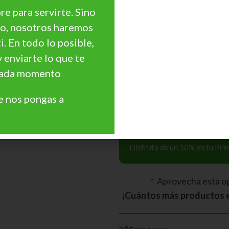
e para servirte. Sino
go, nosotros haremos
¿Necesitas Asesoramie
ti. En todo lo posible,
¿Quieres personalizar
precio?
y enviarte lo que te
 cada momento
Precios Especiales par
Profesionales, Cantidades, 
 nos pongas a
Haz Clic
Cupón Descuento 10
Disfruta de un 10% en tu Pr
* Aprovecha esta o
¡Cuántos más productos e