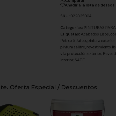
Comparar
Añadir a la lista de deseos
SKU:
022835004
Categorías:
PINTURAS PAR
Etiquetas:
Acabados Lisos
,
col
Petrex 5 Jafep
,
pintura exterior
pintura salitre
,
revestimiento lis
y la protección exterior
,
Revesti
interior
,
SATE
e. Oferta Especial / Descuentos