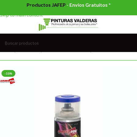
Productos JAFEP
-
Envíos Gratuitos *
Skip to navigation
Skip to main content
Inicio
/
PINTURAS
/
PINTURAS EN SPRAY
/
CARTA RAL
-10%