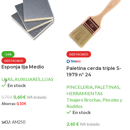
-14%
DESTACADO
DESTACADO
Esponja lija Medio
Paletina cerda triple S-
1979 nº 24
LIJAS
,
AUXILIARES
,
LIJAS
En stock
PINCELERIA
,
PALETINAS
,
HERRAMIENTAS
0,60
€
0,70
€
IVA Incluido
Tinajero Brochas, Pinceles y
Ahorras:
0,10
€
Rodillos
En stock
AÑADIR AL CARRITO
SKU:
AM250
2,65
€
IVA Incluido