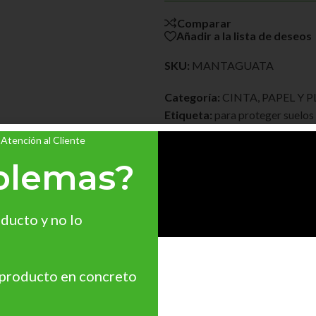
Comparar
Añadir a la lista de deseos
SKU:
MANTAGUATA
Categoría:
CINTA, PAPEL Y 
Etiqueta:
para proteger suelos
 Atención al Cliente
blemas?
ducto y no lo
 de pinturas y líquidos. Antideslizante. 20 metros de largo por 1 
 producto en concreto