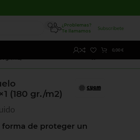
¿Problemas?
Subscríbete
Te llamamos
0,00
€
80 gr./m2)
uelo
×1 (180 gr./m2)
luido
r forma de proteger un