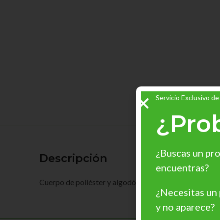
Servicio Exclusivo de
¿Pro
¿Buscas un pro
Descripción
encuentras?
Cuerpo de poliéster y algodón plastificado. Absorbente
¿Necesitas un
y no aparece?