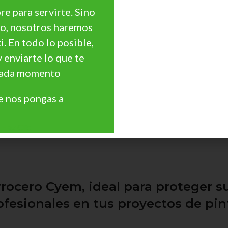
e para servirte. Sino
go, nosotros haremos
ti. En todo lo posible,
y enviarte lo que te
 cada momento
 nos pongas a
Haz Clic
rrocero Cyem, ideal para proteger s
ofesionales en tus proyectos de pin