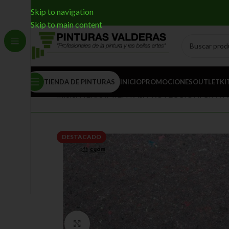
Skip to navigation
Skip to main content
TIENDA DE PINTURAS
INICIO
PROMOCIONES
OUTLET
KI
Inicio
/
HERRAMIENTAS
/
PROTECCIÓN
/
CINTA,
DESTACADO
Clic para ampliar