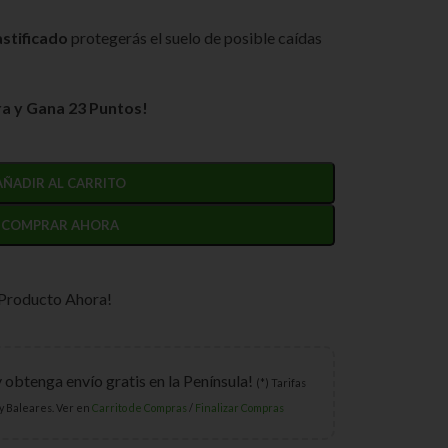
astificado
protegerás el suelo de posible caídas
a y Gana 23 Puntos!
AÑADIR AL CARRITO
COMPRAR AHORA
 Producto Ahora!
y obtenga envío gratis en la Península!
(*) Tarifas
y Baleares. Ver en
Carrito de Compras
/
Finalizar Compras