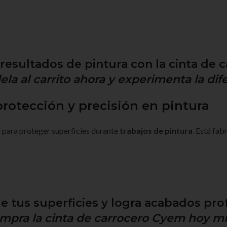
 resultados de pintura con la cinta de
la al carrito ahora y experimenta la dife
rotección y precisión en pintura
l
para proteger superficies durante
trabajos de pintura
. Está fab
e tus superficies y logra acabados pro
doméstico
, ya que:
mpra la cinta de carrocero Cyem hoy m