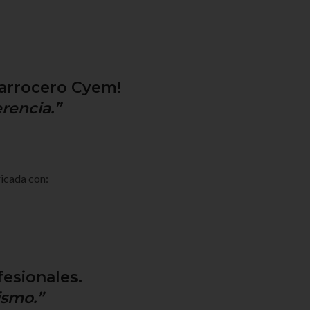
 carrocero Cyem!
rencia.”
ricada con:
fesionales.
ismo.”