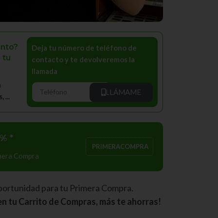
nto?
Deja tu número de teléfono de
 tu
contacto y te devolveremos la
llamada
a
LLÁMAME
...
% *
PRIMERACOMPRA
imera Compra
portunidad para tu Primera Compra.
n tu Carrito de Compras, más te ahorras!