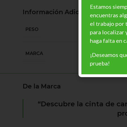
Estamos siempr
Información Adicional
encuentras al
el trabajo por 
PESO
para localizar 
haga falta en
MARCA
¡Deseamos que
prueba!
De la Marca
“Descubre la cinta de ca
pr