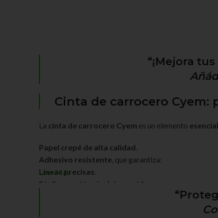
“¡Mejora tus
Añáde
Cinta de carrocero Cyem: p
La
cinta de carrocero Cyem
es un elemento
esencia
Papel crepé de alta calidad
.
Adhesivo resistente
, que garantiza:
Líneas precisas
.
Leer Más
Fácil remoción sin dejar residuos
.
“Proteg
Es
ideal
tanto para
uso profesional
como para
uso 
Co
Se
adapta
a diversas superficies.