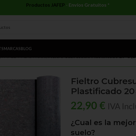
Productos JAFEP
-
Envíos Gratuitos *
TS
MARCAS
BLOG
 PAPEL Y PLÁSTICOS
/
Fieltro Cubresuelo Plastificado 20×1 (1
Fieltro Cubres
Plastificado 20
22,90
€
IVA Inc
¿Cual es la mejo
suelo?