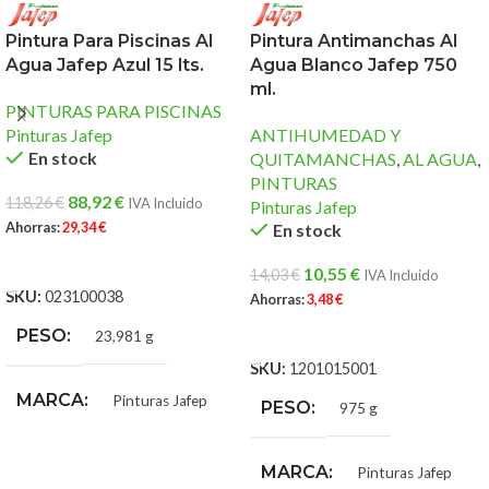
Pintura Para Piscinas Al
Pintura Antimanchas Al
Agua Jafep Azul 15 lts.
Agua Blanco Jafep 750
ml.
PINTURAS PARA PISCINAS
Pinturas Jafep
ANTIHUMEDAD Y
En stock
QUITAMANCHAS
,
AL AGUA
,
PINTURAS
88,92
€
118,26
€
IVA Incluido
Pinturas Jafep
Ahorras:
29,34
€
En stock
AÑADIR AL CARRITO
10,55
€
14,03
€
IVA Incluido
SKU:
023100038
Ahorras:
3,48
€
AÑADIR AL CARRITO
PESO
23,981 g
SKU:
1201015001
MARCA
Pinturas Jafep
PESO
975 g
MARCA
Pinturas Jafep