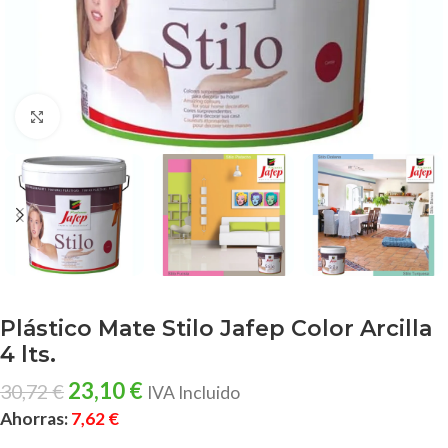
Clic para ampliar
Plástico Mate Stilo Jafep Color Arcilla
4 lts.
23,10
€
30,72
€
IVA Incluido
Ahorras:
7,62
€