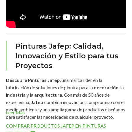
Pinturas Jafep: Calidad,
Innovación y Estilo para tus
Proyectos
Descubre Pinturas Jafep
, una marca líder en la
fabricación de soluciones de pintura para la
decoración
, la
industria
y la
arquitectura
. Con más de 50 años de
experiencia,
Jafep
combina innovación, compromiso con el
medio ambiente y una amplia gama de productos diseñados
Leer Más
para satisfacer las necesidades de cualquier proyecto.
COMPRAR PRODUCTOS JAFEP EN PINTURAS
Amplia Gama de Productos