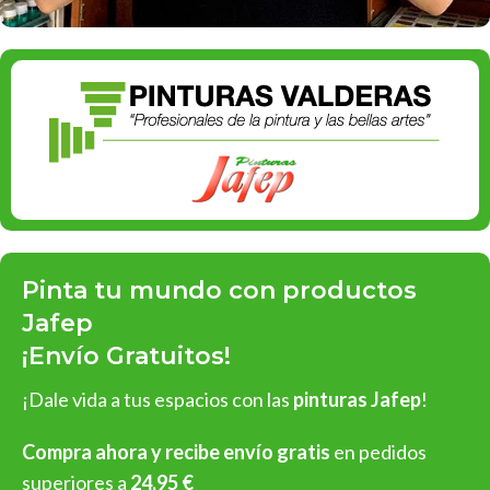
Pinta tu mundo con productos
Jafep
¡Envío Gratuitos!
¡Dale vida a tus espacios con las
pinturas Jafep
!
Compra ahora y recibe envío gratis
en pedidos
superiores a
24,95 €