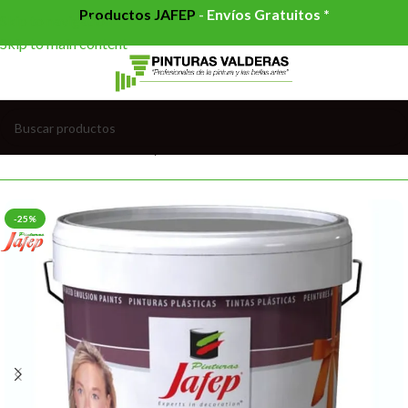
Productos JAFEP
-
Envíos Gratuitos *
Skip to navigation
Skip to main content
 PLÁSTICAS INTERIOR
/
PLÁSTICO MATE INTERIOR COLOR
-25%