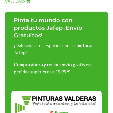
VALDERAS
Pinturas Jafep
ofrece una línea completa de productos de
alta calidad que destacan por su
durabilidad
,
acabados
Pinta tu mundo con
impecables
y
fácil aplicación
:
productos Jafep ¡Envío
Gratuitos!
Pinturas para interiores y exteriores
: En acabados
mate
,
satinado
y
brillante
, con una rica gama de colores
¡Dale vida a tus espacios con las
pinturas
personalizables.
Jafep
!
Barnices y esmaltes
: Protege y embellece superficies de
madera, metal o cualquier material.
Compra ahora y recibe envío gratis
en
Selladores y revestimientos
: Soluciones profesionales
pedidos superiores a 19,99 €
para preparar y proteger superficies antes de aplicar
pintura.
Ver Oferta
¡Y muchos más tipos de productos!
¡Elige Pinturas Jafep y asegura
resultados espectaculares en
cada aplicación!