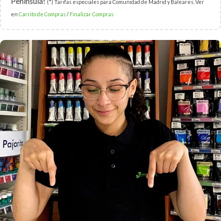
Península!
(*) Tarifas especiales para Comunidad de Madrid y Baleares. Ver
en
Carrito de Compras
/
Finalizar Compras