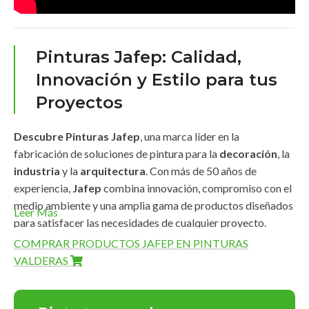
Pinturas Jafep: Calidad,
Innovación y Estilo para tus
Proyectos
Descubre Pinturas Jafep
, una marca líder en la
fabricación de soluciones de pintura para la
decoración
, la
industria
y la
arquitectura
. Con más de 50 años de
experiencia,
Jafep
combina innovación, compromiso con el
medio ambiente y una amplia gama de productos diseñados
Leer Más
para satisfacer las necesidades de cualquier proyecto.
COMPRAR PRODUCTOS JAFEP EN PINTURAS
Amplia Gama de Productos
VALDERAS
Pinturas Jafep
ofrece una línea completa de productos de
alta calidad que destacan por su
durabilidad
,
acabados