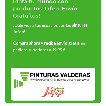
Pinta tu mundo con
impecables
y
fácil aplicación
:
productos Jafep ¡Envío
Gratuitos!
Pinturas para interiores y exteriores
: En acabados
mate
,
satinado
y
brillante
, con una rica gama de colores
¡Dale vida a tus espacios con las
pinturas
personalizables.
Jafep
!
Barnices y esmaltes
: Protege y embellece superficies de
madera, metal o cualquier material.
Compra ahora y recibe envío gratis
en
Selladores y revestimientos
: Soluciones profesionales
pedidos superiores a 19,99 €
para preparar y proteger superficies antes de aplicar
pintura.
Ver Oferta
¡Y muchos más tipos de productos!
¡Elige Pinturas Jafep y asegura
resultados espectaculares en
cada aplicación!
Compromiso con la Calidad y el
Medio Ambiente