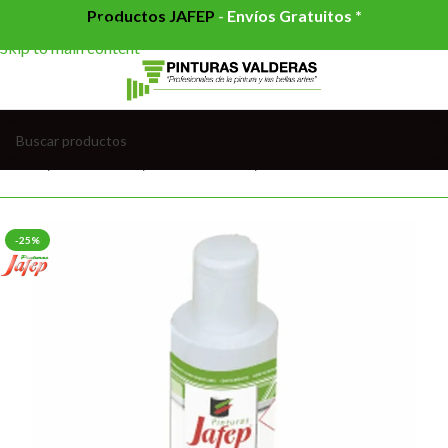
Productos JAFEP
-
Envíos Gratuitos *
Skip to navigation
Skip to main content
Inicio
/
AUXILIARES
/
COLORANTES
/
COLORANTES AGUA
-25%