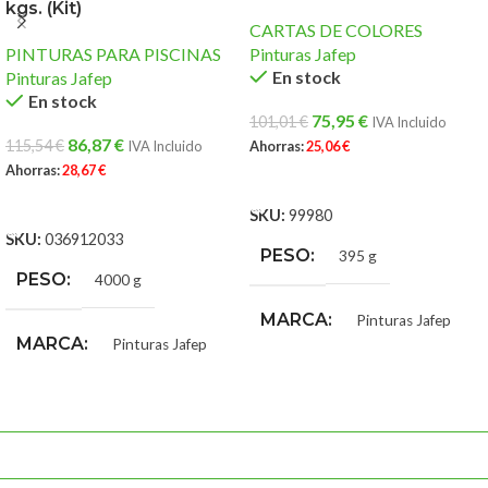
kgs. (Kit)
CARTAS DE COLORES
PINTURAS PARA PISCINAS
Pinturas Jafep
En stock
Pinturas Jafep
En stock
75,95
€
101,01
€
IVA Incluido
86,87
€
115,54
€
IVA Incluido
Ahorras:
25,06
€
Ahorras:
28,67
€
AÑADIR AL CARRITO
AÑADIR AL CARRITO
SKU:
99980
SKU:
036912033
PESO
395 g
PESO
4000 g
MARCA
Pinturas Jafep
MARCA
Pinturas Jafep