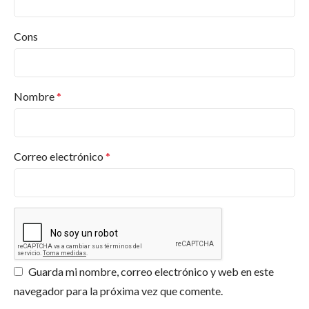
¿Qué productos ofrece Pinturas Jafep?
Desde pinturas para interiores y exteriores hasta
Cons
barnices, esmaltes, selladores, revestimientos, en
diversos acabados y colores. Y más productos.
Encuentra lo que necesitas en
Pinturas Valderas
.
Nombre
*
¿Dónde puedo comprar productos Jafep?
¿Qué certificaciones tiene Pinturas Jafep?
Correo electrónico
*
¿Ofrecen asesoramiento para proyectos
específicos?
¿Los productos de Jafep son respetuosos con
el medio ambiente?
Guarda mi nombre, correo electrónico y web en este
navegador para la próxima vez que comente.