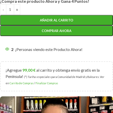
¡Compra este producto Ahora y Gana 4 Puntos!
AÑADIR AL CARRITO
COMPRAR AHORA
2
¡Personas viendo este Producto Ahora!
¡Agregue
99,00
€
al carrito y obtenga envío gratis en la
Península!
(*) Tarifas especiales para Comunidad de Madrid y Baleares. Ver
en
Carrito de Compras
/
Finalizar Compras