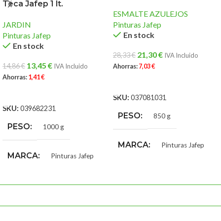
Teca Jafep 1 lt.
ESMALTE AZULEJOS
JARDIN
Pinturas Jafep
En stock
Pinturas Jafep
En stock
21,30
€
28,33
€
IVA Incluido
13,45
€
14,86
€
IVA Incluido
Ahorras:
7,03
€
Ahorras:
1,41
€
AÑADIR AL CARRITO
AÑADIR AL CARRITO
SKU:
037081031
SKU:
039682231
PESO
850 g
PESO
1000 g
MARCA
Pinturas Jafep
MARCA
Pinturas Jafep
COLOR PETREX
Al-Andalus
,
Albero
,
Amarillo
Castilla
,
Amarillo Óxido
,
Asalmonado
,
Azul Tabarca
,