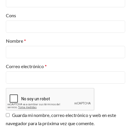
¿Qué productos ofrece Pinturas Jafep?
Desde pinturas para interiores y exteriores hasta
Cons
barnices, esmaltes, selladores, revestimientos, en
diversos acabados y colores. Y más productos.
Encuentra lo que necesitas en
Pinturas Valderas
.
Nombre
*
¿Dónde puedo comprar productos Jafep?
¿Qué certificaciones tiene Pinturas Jafep?
Correo electrónico
*
¿Ofrecen asesoramiento para proyectos
específicos?
¿Los productos de Jafep son respetuosos con
el medio ambiente?
Guarda mi nombre, correo electrónico y web en este
navegador para la próxima vez que comente.