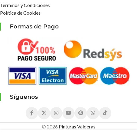
Términos y Condiciones
Política de Cookies
Formas de Pago
Síguenos
© 2026
Pinturas Valderas
5,92
€
Colorante
¡Compra este producto Ahora y 
4,45
€