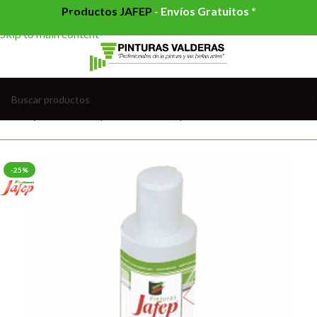
Productos JAFEP
-
Envíos Gratuitos *
Skip to navigation
Skip to main content
Inicio
/
AUXILIARES
/
COLORANTES
/
COLORANTES AGUA
-25%