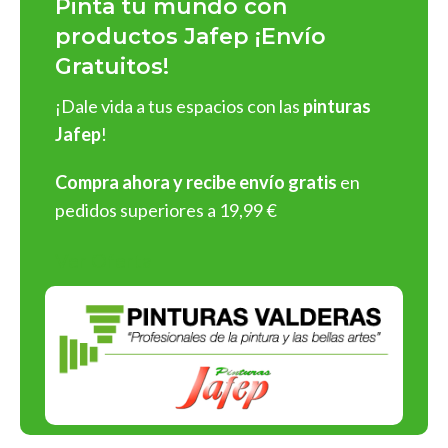
Pinta tu mundo con
impecables
y
fácil aplicación
:
productos Jafep ¡Envío
Gratuitos!
Pinturas para interiores y exteriores
: En acabados
mate
,
satinado
y
brillante
, con una rica gama de colores
¡Dale vida a tus espacios con las
pinturas
personalizables.
Jafep
!
Barnices y esmaltes
: Protege y embellece superficies de
madera, metal o cualquier material.
Compra ahora y recibe envío gratis
en
Selladores y revestimientos
: Soluciones profesionales
pedidos superiores a 19,99 €
para preparar y proteger superficies antes de aplicar
pintura.
Ver Oferta
¡Y muchos más tipos de productos!
¡Elige Pinturas Jafep y asegura
resultados espectaculares en
cada aplicación!
Compromiso con la Calidad y el
Medio Ambiente