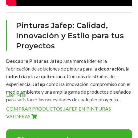
Pinturas Jafep: Calidad,
Innovación y Estilo para tus
Proyectos
Descubre Pinturas Jafep
, una marca líder en la
fabricación de soluciones de pintura para la
decoración
, la
industria
y la
arquitectura
. Con más de 50 años de
experiencia,
Jafep
combina innovación, compromiso con el
medio ambiente y una amplia gama de productos diseñados
Leer Más
para satisfacer las necesidades de cualquier proyecto.
COMPRAR PRODUCTOS JAFEP EN PINTURAS
Amplia Gama de Productos
VALDERAS
Pinturas Jafep
ofrece una línea completa de productos de
alta calidad que destacan por su
durabilidad
,
acabados