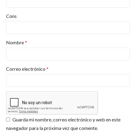
¿Qué productos ofrece Pinturas Jafep?
Desde pinturas para interiores y exteriores hasta
Cons
barnices, esmaltes, selladores, revestimientos, en
diversos acabados y colores. Y más productos.
Encuentra lo que necesitas en
Pinturas Valderas
.
Nombre
*
¿Dónde puedo comprar productos Jafep?
¿Qué certificaciones tiene Pinturas Jafep?
Correo electrónico
*
¿Ofrecen asesoramiento para proyectos
específicos?
¿Los productos de Jafep son respetuosos con
el medio ambiente?
Guarda mi nombre, correo electrónico y web en este
navegador para la próxima vez que comente.