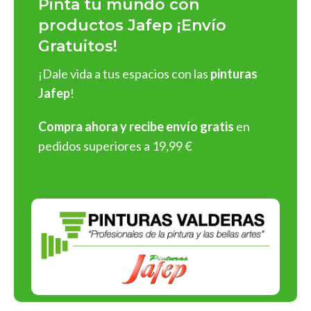
Pinta tu mundo con
impecables
y
fácil aplicación
:
productos Jafep ¡Envío
Gratuitos!
Pinturas para interiores y exteriores
: En acabados
mate
,
satinado
y
brillante
, con una rica gama de colores
¡Dale vida a tus espacios con las
pinturas
personalizables.
Jafep
!
Barnices y esmaltes
: Protege y embellece superficies de
madera, metal o cualquier material.
Compra ahora y recibe envío gratis
en
Selladores y revestimientos
: Soluciones profesionales
pedidos superiores a 19,99 €
para preparar y proteger superficies antes de aplicar
pintura.
Ver Oferta
¡Y muchos más tipos de productos!
¡Elige Pinturas Jafep y asegura
resultados espectaculares en
cada aplicación!
Compromiso con la Calidad y el
Medio Ambiente