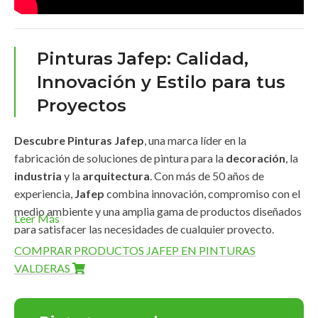
Pinturas Jafep: Calidad,
Innovación y Estilo para tus
Proyectos
Descubre Pinturas Jafep
, una marca líder en la
fabricación de soluciones de pintura para la
decoración
, la
industria
y la
arquitectura
. Con más de 50 años de
experiencia,
Jafep
combina innovación, compromiso con el
medio ambiente y una amplia gama de productos diseñados
Leer Más
para satisfacer las necesidades de cualquier proyecto.
COMPRAR PRODUCTOS JAFEP EN PINTURAS
Amplia Gama de Productos
VALDERAS
Pinturas Jafep
ofrece una línea completa de productos de
alta calidad que destacan por su
durabilidad
,
acabados