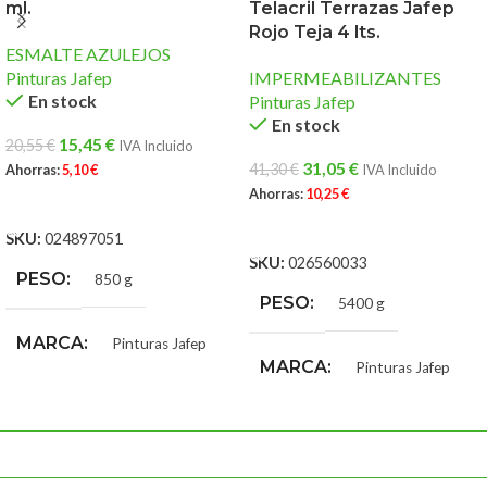
ml.
Telacril Terrazas Jafep
Rojo Teja 4 lts.
ESMALTE AZULEJOS
Pinturas Jafep
IMPERMEABILIZANTES
En stock
Pinturas Jafep
En stock
15,45
€
20,55
€
IVA Incluido
31,05
€
41,30
€
Ahorras:
5,10
€
IVA Incluido
Ahorras:
10,25
€
AÑADIR AL CARRITO
AÑADIR AL CARRITO
SKU:
024897051
SKU:
026560033
PESO
850 g
PESO
5400 g
MARCA
Pinturas Jafep
MARCA
Pinturas Jafep