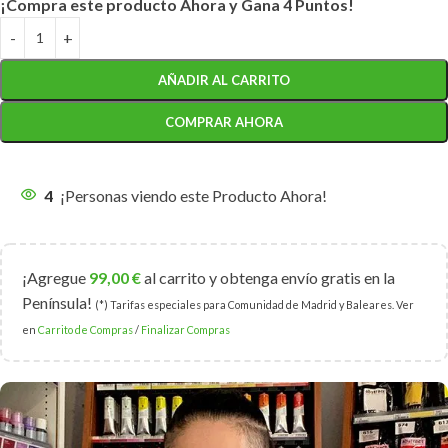
¡Compra este producto Ahora y Gana 4 Puntos!
AÑADIR AL CARRITO
COMPRAR AHORA
4
¡Personas viendo este Producto Ahora!
¡Agregue
99,00
€
al carrito y obtenga envío gratis en la
Península!
(*) Tarifas especiales para Comunidad de Madrid y Baleares. Ver
en
Carrito de Compras
/
Finalizar Compras