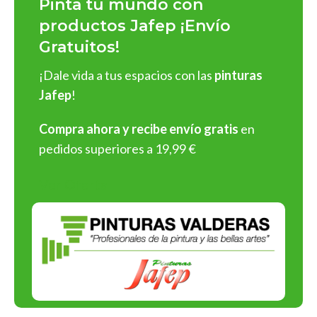
Pinta tu mundo con
impecables
y
fácil aplicación
:
productos Jafep ¡Envío
Gratuitos!
Pinturas para interiores y exteriores
: En acabados
mate
,
satinado
y
brillante
, con una rica gama de colores
¡Dale vida a tus espacios con las
pinturas
personalizables.
Jafep
!
Barnices y esmaltes
: Protege y embellece superficies de
madera, metal o cualquier material.
Compra ahora y recibe envío gratis
en
Selladores y revestimientos
: Soluciones profesionales
pedidos superiores a 19,99 €
para preparar y proteger superficies antes de aplicar
pintura.
Ver Oferta
¡Y muchos más tipos de productos!
¡Elige Pinturas Jafep y asegura
resultados espectaculares en
cada aplicación!
Compromiso con la Calidad y el
Medio Ambiente