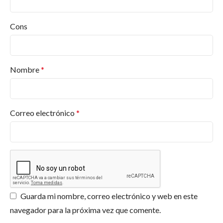
¿Qué productos ofrece Pinturas Jafep?
Desde pinturas para interiores y exteriores hasta
Cons
barnices, esmaltes, selladores, revestimientos, en
diversos acabados y colores. Y más productos.
Encuentra lo que necesitas en
Pinturas Valderas
.
Nombre
*
¿Dónde puedo comprar productos Jafep?
¿Qué certificaciones tiene Pinturas Jafep?
Correo electrónico
*
¿Ofrecen asesoramiento para proyectos
específicos?
¿Los productos de Jafep son respetuosos con
el medio ambiente?
Guarda mi nombre, correo electrónico y web en este
navegador para la próxima vez que comente.