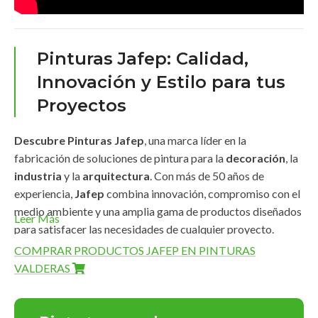
Pinturas Jafep: Calidad,
Innovación y Estilo para tus
Proyectos
Descubre Pinturas Jafep
, una marca líder en la
fabricación de soluciones de pintura para la
decoración
, la
industria
y la
arquitectura
. Con más de 50 años de
experiencia,
Jafep
combina innovación, compromiso con el
medio ambiente y una amplia gama de productos diseñados
Leer Más
para satisfacer las necesidades de cualquier proyecto.
COMPRAR PRODUCTOS JAFEP EN PINTURAS
Amplia Gama de Productos
VALDERAS
Pinturas Jafep
ofrece una línea completa de productos de
alta calidad que destacan por su
durabilidad
,
acabados