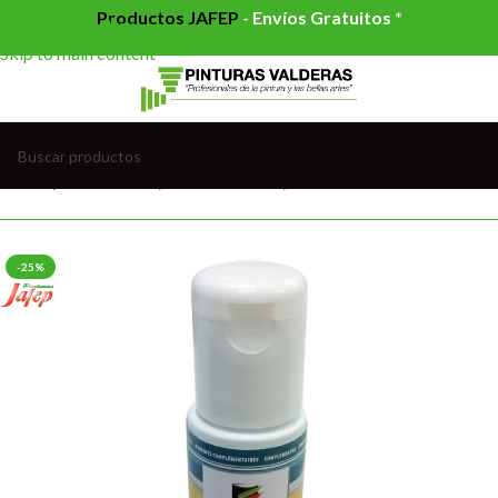
Productos JAFEP
-
Envíos Gratuitos *
Skip to navigation
Skip to main content
Inicio
/
AUXILIARES
/
COLORANTES
/
COLORANTES AGUA
-25%