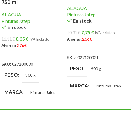
750 ml.
AL AGUA
AL AGUA
Pinturas Jafep
En stock
Pinturas Jafep
En stock
7,75
€
10,31
€
IVA Incluido
8,35
€
11,11
€
IVA Incluido
Ahorras:
2,56
€
Ahorras:
2,76
€
AÑADIR AL CARRITO
AÑADIR AL CARRITO
SKU:
027130031
SKU:
027200030
PESO
900 g
PESO
900 g
MARCA
Pinturas Jafep
MARCA
Pinturas Jafep