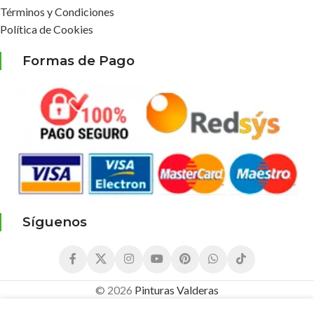
Términos y Condiciones
Política de Cookies
Formas de Pago
Síguenos
© 2026
Pinturas Valderas
3,92
€
Colorante
¡Compra este producto Ahora y 
2,95
€